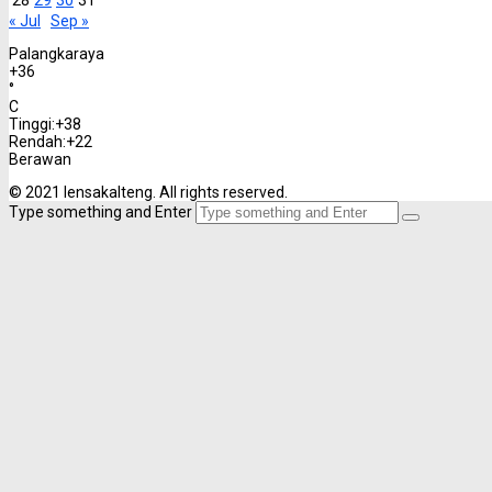
« Jul
Sep »
Palangkaraya
+
36
°
C
Tinggi:
+
38
Rendah:
+
22
Berawan
© 2021 lensakalteng. All rights reserved.
Type something and Enter