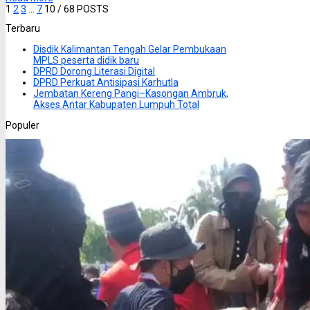
1
2
3
…
7
10
/ 68 POSTS
Terbaru
Disdik Kalimantan Tengah Gelar Pembukaan
MPLS peserta didik baru
DPRD Dorong Literasi Digital
DPRD Perkuat Antisipasi Karhutla
Jembatan Kereng Pangi–Kasongan Ambruk,
Akses Antar Kabupaten Lumpuh Total
Populer