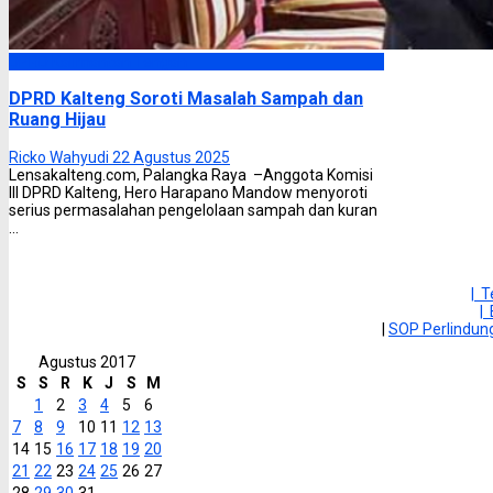
DPRD Kalimantan Tengah
DPRD Kalteng Soroti Masalah Sampah dan
Ruang Hijau
Ricko Wahyudi
22 Agustus 2025
Lensakalteng.com, Palangka Raya –Anggota Komisi
III DPRD Kalteng, Hero Harapano Mandow menyoroti
serius permasalahan pengelolaan sampah dan kuran
...
| 
|
|
SOP Perlindu
Agustus 2017
S
S
R
K
J
S
M
1
2
3
4
5
6
7
8
9
10
11
12
13
14
15
16
17
18
19
20
21
22
23
24
25
26
27
28
29
30
31