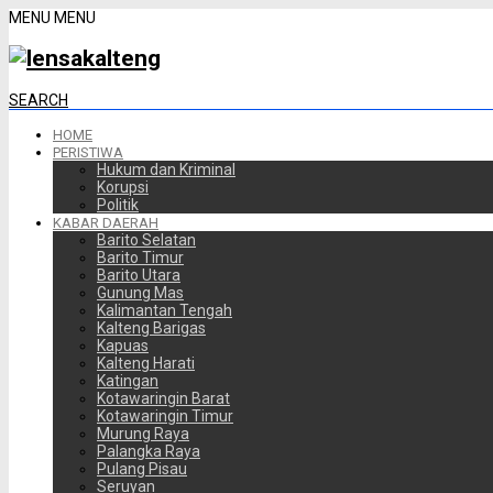
MENU
MENU
SEARCH
HOME
PERISTIWA
Hukum dan Kriminal
Korupsi
Politik
KABAR DAERAH
Barito Selatan
Barito Timur
Barito Utara
Gunung Mas
Kalimantan Tengah
Kalteng Barigas
Kapuas
Kalteng Harati
Katingan
Kotawaringin Barat
Kotawaringin Timur
Murung Raya
Palangka Raya
Pulang Pisau
Seruyan