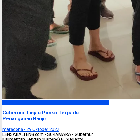
Headline
Gubernur Tinjau Posko Terpadu
Penanganan Banjir
maradona -
29 Oktober 2022
LENSAKALTENG.com - SUKAMARA - Gubernur
Kalimantan Tengah (Kalteng) H. Sugianto