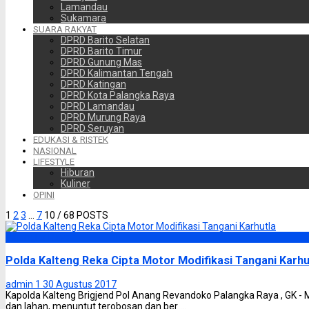
Lamandau
Sukamara
SUARA RAKYAT
DPRD Barito Selatan
DPRD Barito Timur
DPRD Gunung Mas
DPRD Kalimantan Tengah
DPRD Katingan
DPRD Kota Palangka Raya
DPRD Lamandau
DPRD Murung Raya
DPRD Seruyan
EDUKASI & RISTEK
NASIONAL
LIFESTYLE
Hiburan
Kuliner
OPINI
1
2
3
…
7
10
/ 68 POSTS
Palangka Raya
Polda Kalteng Reka Cipta Motor Modifikasi Tangani Karhu
admin 1
30 Agustus 2017
Kapolda Kalteng Brigjend Pol Anang Revandoko Palangka Raya , GK -
dan lahan, menuntut terobosan dan ber ...