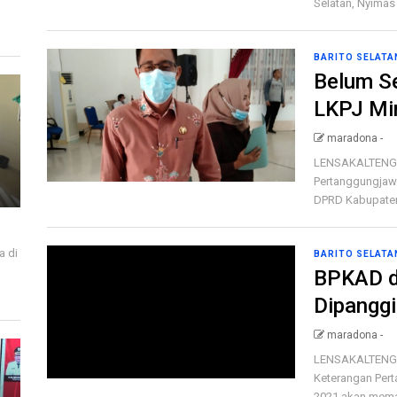
Selatan, Nyimas 
BARITO SELATA
Belum S
LKPJ Mi
maradona -
LENSAKALTENG.
Pertanggungjawa
DPRD Kabupaten 
a di
BARITO SELATA
BPKAD d
i
Dipanggi
maradona -
LENSAKALTENG.
Keterangan Pert
2021 akan meman