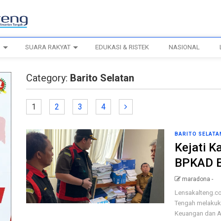
H
SUARA RAKYAT
EDUKASI & RISTEK
NASIONAL
Category:
Barito Selatan
1
2
3
4
BARITO SELATA
Kejati K
BPKAD B
maradona -
Lensakalteng.co
Tengah melakuk
Keuangan dan A