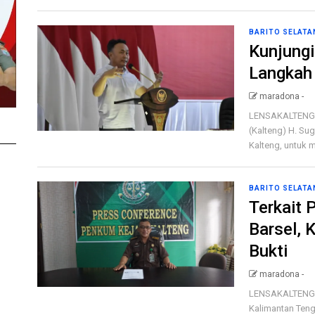
BARITO SELATA
Kunjungi
Langkah 
maradona -
LENSAKALTENG.c
(Kalteng) H. Sug
Kalteng, untuk m
BARITO SELATA
Terkait 
Barsel, 
Bukti
maradona -
LENSAKALTENG.c
Kalimantan Ten