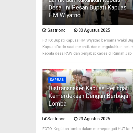
Desa, Ini Pesan Bupati Kapuas
HM Wiyatno
Sastriono
30 Agustus 2025
FOTO: Bupati Kapuas HM Wiyatno bersama Wakil Bu
Kapuas Dodo saat melantik dan mengukuhkan seju
kepala desa PAW dan penjabat kades di Rumah Jab .
KAPUAS
Distransnaker Kapuas Peringati
Kemerdekaan Dengan Berbagai
Lomba
Sastriono
23 Agustus 2025
FOTO: Kegiatan lomba dalam memepringati HUT ke-