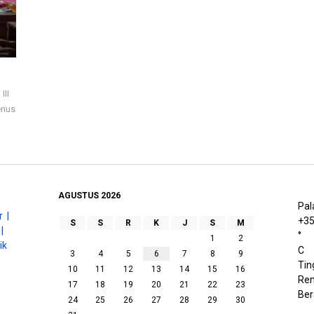
III
rius
AGUSTUS 2026
Pal
 |
+
3
S
S
R
K
J
S
M
|
°
1
2
ik
C
3
4
5
6
7
8
9
Tin
10
11
12
13
14
15
16
Ren
17
18
19
20
21
22
23
Be
24
25
26
27
28
29
30