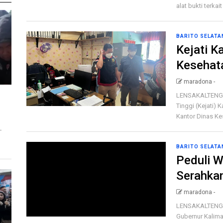
alat bukti terkai
BARITO SELATA
Kejati K
Kesehat
maradona -
LENSAKALTENG.c
Tinggi (Kejati)
Kantor Dinas Ke
T
BARITO SELATA
Peduli W
Serahka
maradona -
LENSAKALTENG.c
Gubernur Kaliman