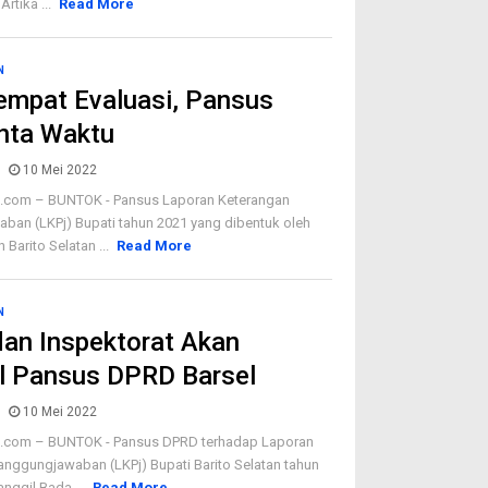
Artika ...
Read More
N
empat Evaluasi, Pansus
nta Waktu
10 Mei 2022
com – BUNTOK - Pansus Laporan Keterangan
ban (LKPj) Bupati tahun 2021 yang dibentuk oleh
Barito Selatan ...
Read More
N
an Inspektorat Akan
l Pansus DPRD Barsel
10 Mei 2022
com – BUNTOK - Pansus DPRD terhadap Laporan
anggungjawaban (LKPj) Bupati Barito Selatan tahun
ggil Bada ...
Read More