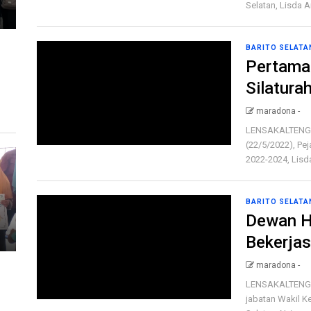
Selatan, Lisda Arr
BARITO SELATA
Pertama 
Silatura
maradona -
LENSAKALTENG.c
(22/5/2022), Pej
2022-2024, Lisda
BARITO SELATA
Dewan Ha
Bekerja
maradona -
LENSAKALTENG.c
jabatan Wakil Ke