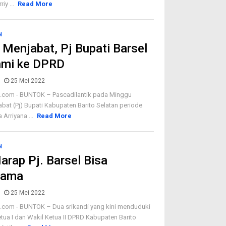
iy ...
Read More
N
Menjabat, Pj Bupati Barsel
hmi ke DPRD
25 Mei 2022
om - BUNTOK – Pascadilantik pada Minggu
abat (Pj) Bupati Kabupaten Barito Selatan periode
 Arriyana ...
Read More
N
rap Pj. Barsel Bisa
sama
25 Mei 2022
om - BUNTOK – Dua srikandi yang kini menduduki
tua I dan Wakil Ketua II DPRD Kabupaten Barito