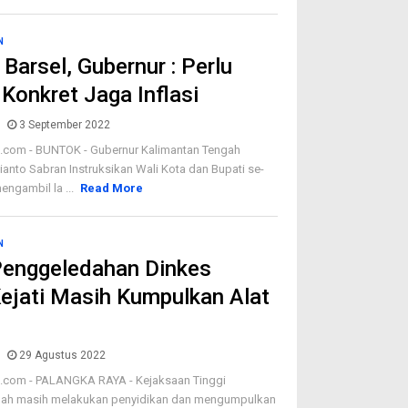
N
 Barsel, Gubernur : Perlu
Konkret Jaga Inflasi
3 September 2022
om - BUNTOK - Gubernur Kalimantan Tengah
ianto Sabran Instruksikan Wali Kota dan Bupati se-
engambil la ...
Read More
N
Penggeledahan Dinkes
Kejati Masih Kumpulkan Alat
29 Agustus 2022
om - PALANGKA RAYA - Kejaksaan Tinggi
gah masih melakukan penyidikan dan mengumpulkan