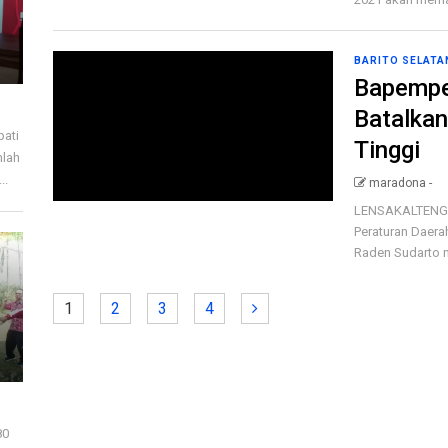
BARITO SELATA
Bapemp
Batalka
pati
Tinggi
mlah
..
maradona -
LENSAKALTENG.
Peraturan Daera
Raden Sudarto m
1
2
3
4
80