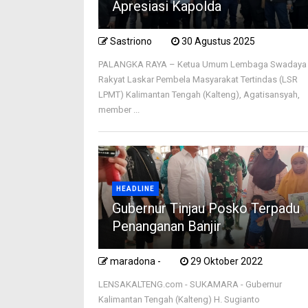
Apresiasi Kapolda
Sastriono
30 Agustus 2025
PALANGKA RAYA – Ketua Umum Lembaga Swadaya
Rakyat Laskar Pembela Masyarakat Tertindas (LSR
LPMT) Kalimantan Tengah (Kalteng), Agatisansyah,
member ...
HEADLINE
Gubernur Tinjau Posko Terpadu
Penanganan Banjir
maradona -
29 Oktober 2022
LENSAKALTENG.com - SUKAMARA - Gubernur
Kalimantan Tengah (Kalteng) H. Sugianto