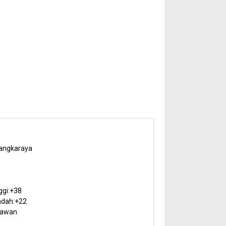
angkaraya
5
ggi:
+
38
dah:
+
22
rawan