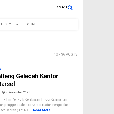
SEARCH
LIFESTYLE
OPINI
10
/ 36 POSTS
N
alteng Geledah Kantor
arsel
5 Desember 2023
m - Tim Penyidik Kejaksaan Tinggi Kalimantan
an penggeledahan di Kantor Badan Pengelolaan
set Daerah (BPKAD ...
Read More