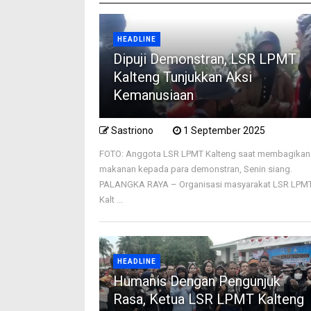
HEADLINE
Dipuji Demonstran, LSR LPMT
Kalteng Tunjukkan Aksi
Kemanusiaan
Sastriono
1 September 2025
FOTO: Anggota LSR LPMT Kalteng saat membagikan
makanan kepada para demonstran, Senin siang.
PALANGKA RAYA – Organisasi masyarakat LSR LPM
Kalt ...
HEADLINE
Humanis Dengan Pengunjuk
Rasa, Ketua LSR LPMT Kalteng