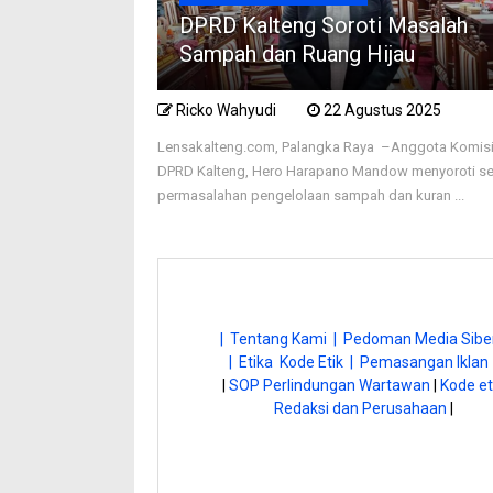
DPRD Kalteng Soroti Masalah
Sampah dan Ruang Hijau
Ricko Wahyudi
22 Agustus 2025
Lensakalteng.com, Palangka Raya –Anggota Komisi 
DPRD Kalteng, Hero Harapano Mandow menyoroti se
permasalahan pengelolaan sampah dan kuran ...
| Tentang Kami |
Pedoman Media Siber
| Etika Kode Etik |
Pemasangan Iklan 
|
SOP Perlindungan Wartawan
|
Kode et
Redaksi dan Perusahaan
|