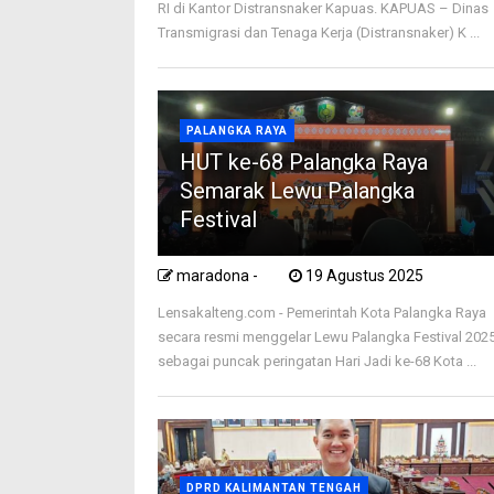
RI di Kantor Distransnaker Kapuas. KAPUAS – Dinas
Transmigrasi dan Tenaga Kerja (Distransnaker) K ...
PALANGKA RAYA
HUT ke-68 Palangka Raya
Semarak Lewu Palangka
Festival
maradona -
19 Agustus 2025
Lensakalteng.com - Pemerintah Kota Palangka Raya
secara resmi menggelar Lewu Palangka Festival 202
sebagai puncak peringatan Hari Jadi ke-68 Kota ...
DPRD KALIMANTAN TENGAH