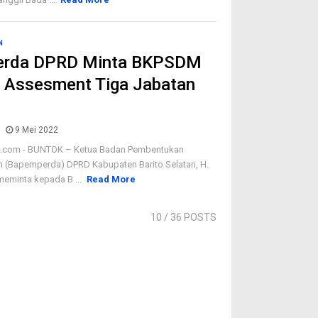
N
erda DPRD Minta BKPSDM
n Assesment Tiga Jabatan
9 Mei 2022
com - BUNTOK – Ketua Badan Pembentukan
h (Bapemperda) DPRD Kabupaten Barito Selatan, H.
eminta kepada B ...
Read More
10
/ 36 POSTS