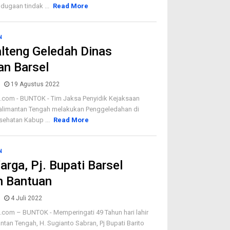
t dugaan tindak ...
Read More
N
alteng Geledah Dinas
an Barsel
19 Agustus 2022
om - BUNTOK - Tim Jaksa Penyidik Kejaksaan
 Kalimantan Tengah melakukan Penggeledahan di
sehatan Kabup ...
Read More
N
arga, Pj. Bupati Barsel
n Bantuan
4 Juli 2022
om – BUNTOK - Memperingati 49 Tahun hari lahir
tan Tengah, H. Sugianto Sabran, Pj Bupati Barito