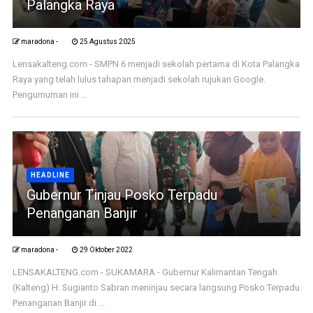
Palangka Raya
maradona -
25 Agustus 2025
Lensakalteng.com - SMPN 6 menjadi sekolah pertama di Kota Palangka
Raya yang telah lulus tahapan menjadi sekolah rujukan Google.
Pengumuman ini ...
HEADLINE
Gubernur Tinjau Posko Terpadu
Penanganan Banjir
maradona -
29 Oktober 2022
LENSAKALTENG.com - SUKAMARA - Gubernur Kalimantan Tengah
(Kalteng) H. Sugianto Sabran meninjau secara langsung Posko Terpadu
Penanganan Banjir di ...