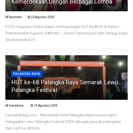
Kemerdekaan Dengan Berbagai Lomba
Sastriono
23 Agustus 2025
FOTO: Kegiatan lomba dalam memepringati HUT ke-80 RI di Kantor
Distransnaker Kapuas. KAPUAS – Dinas Transmigrasi dan Tenaga Kerja
(Distransnaker) K ...
PALANGKA RAYA
HUT ke-68 Palangka Raya Semarak Lewu
Palangka Festival
maradona -
19 Agustus 2025
Lensakalteng.com - Pemerintah Kota Palangka Raya secara resmi
menggelar Lewu Palangka Festival 2025 sebagai puncak peringatan
Hari Jadi ke-68 Kota ...