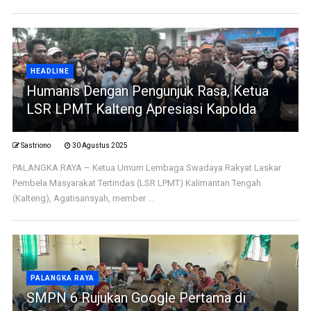
HEADLINE
Humanis Dengan Pengunjuk Rasa, Ketua
LSR LPMT Kalteng Apresiasi Kapolda
Sastriono
30 Agustus 2025
PALANGKA RAYA – Ketua Umum Lembaga Swadaya Rakyat Laskar
Pembela Masyarakat Tertindas (LSR LPMT) Kalimantan Tengah
(Kalteng), Agatisansyah, member ...
PALANGKA RAYA
SMPN 6 Rujukan Google Pertama di