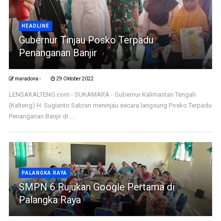
HEADLINE
Gubernur Tinjau Posko Terpadu
Penanganan Banjir
maradona -
29 Oktober 2022
LENSAKALTENG.com - SUKAMARA - Gubernur Kalimantan Tengah
(Kalteng) H. Sugianto Sabran meninjau secara langsung Posko Terpadu
Penanganan Banjir di ...
PALANGKA RAYA
SMPN 6 Rujukan Google Pertama di
Palangka Raya