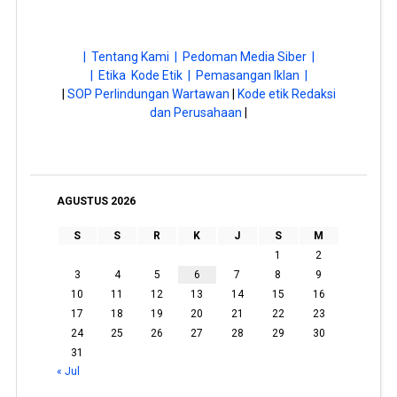
| Tentang Kami |
Pedoman Media Siber |
| Etika Kode Etik |
Pemasangan Iklan |
|
SOP Perlindungan Wartawan
|
Kode etik Redaksi
dan Perusahaan
|
AGUSTUS 2026
S
S
R
K
J
S
M
1
2
3
4
5
6
7
8
9
10
11
12
13
14
15
16
17
18
19
20
21
22
23
24
25
26
27
28
29
30
31
« Jul