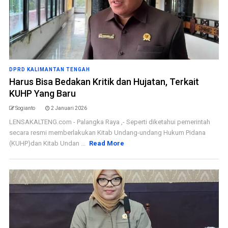
DPRD KALIMANTAN TENGAH
Harus Bisa Bedakan Kritik dan Hujatan, Terkait
KUHP Yang Baru
Sogianto
2 Januari 2026
LENSAKALTENG.com - Palangka Raya ,- Seperti diketahui pemerintah
secara resmi memberlakukan Kitab Undang-undang Hukum Pidana
(KUHP)dan Kitab Undan ...
Read More