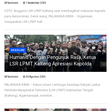
Sastriono
1 September 2025
FOTO: Anggota LSR LPMT Kalteng saat membagikan makanan kepada
para demonstran, Senin siang. PALANGKA RAYA – Organisasi
masyarakat LSR LPMT Kalt ...
HEADLINE
Humanis Dengan Pengunjuk Rasa, Ketua
LSR LPMT Kalteng Apresiasi Kapolda
Sastriono
30 Agustus 2025
PALANGKA RAYA – Ketua Umum Lembaga Swadaya Rakyat Laskar
Pembela Masyarakat Tertindas (LSR LPMT) Kalimantan Tengah
(Kalteng), Agatisansyah, member ...