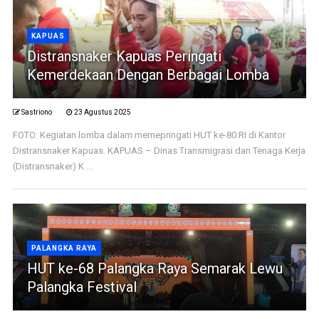
KAPUAS
Distransnaker Kapuas Peringati
Kemerdekaan Dengan Berbagai Lomba
Sastriono
23 Agustus 2025
FOTO: Kegiatan lomba dalam memepringati HUT ke-80 RI di Kantor
Distransnaker Kapuas. KAPUAS – Dinas Transmigrasi dan Tenaga Kerja
(Distransnaker) K ...
PALANGKA RAYA
HUT ke-68 Palangka Raya Semarak Lewu
Palangka Festival