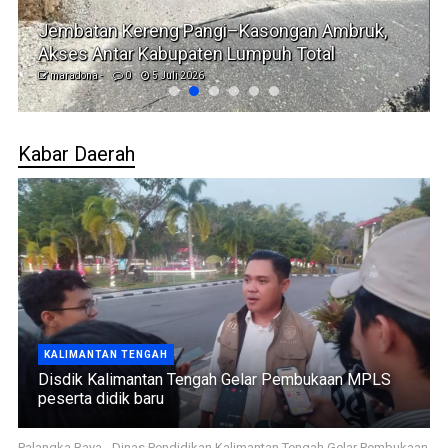
Jembatan Kereng Pangi–Kasongan Ambruk,
Akses Antar Kabupaten Lumpuh Total
maradona -
0
5 Juli 2026
Kabar Daerah
KALIMANTAN TENGAH
Disdik Kalimantan Tengah Gelar Pembukaan MPLS
peserta didik baru
Palangka Raya,- Dinas Pendidikan Kalimantan Tengah Gelar Pembukaan