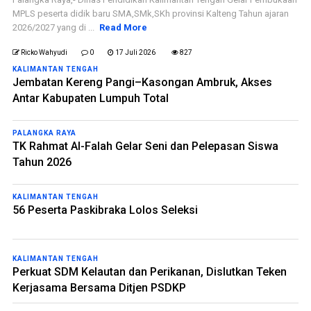
MPLS peserta didik baru SMA,SMk,SKh provinsi Kalteng Tahun ajaran
2026/2027 yang di ...
Read More
Ricko Wahyudi
0
17 Juli 2026
827
KALIMANTAN TENGAH
Jembatan Kereng Pangi–Kasongan Ambruk, Akses
Antar Kabupaten Lumpuh Total
PALANGKA RAYA
TK Rahmat Al-Falah Gelar Seni dan Pelepasan Siswa
Tahun 2026
KALIMANTAN TENGAH
56 Peserta Paskibraka Lolos Seleksi
KALIMANTAN TENGAH
Perkuat SDM Kelautan dan Perikanan, Dislutkan Teken
Kerjasama Bersama Ditjen PSDKP