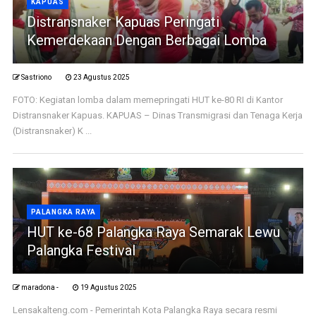
KAPUAS
Distransnaker Kapuas Peringati
Kemerdekaan Dengan Berbagai Lomba
Sastriono
23 Agustus 2025
FOTO: Kegiatan lomba dalam memepringati HUT ke-80 RI di Kantor
Distransnaker Kapuas. KAPUAS – Dinas Transmigrasi dan Tenaga Kerja
(Distransnaker) K ...
PALANGKA RAYA
HUT ke-68 Palangka Raya Semarak Lewu
Palangka Festival
maradona -
19 Agustus 2025
Lensakalteng.com - Pemerintah Kota Palangka Raya secara resmi