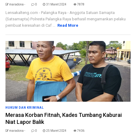
maradona -
0
31 Maret 2024
7878
Lensakalteng.com - Palangka Raya - Anggota Satuan Samapta
(Satsamapta) Polresta Palangka Raya berhasil mengamankan pelaku
pembuat keresahan di Caf ...
Read More
HUKUM DAN KRIMINAL
Merasa Korban Fitnah, Kades Tumbang Kaburai
Niat Lapor Balik
maradona -
0
25 Maret 2024
7406