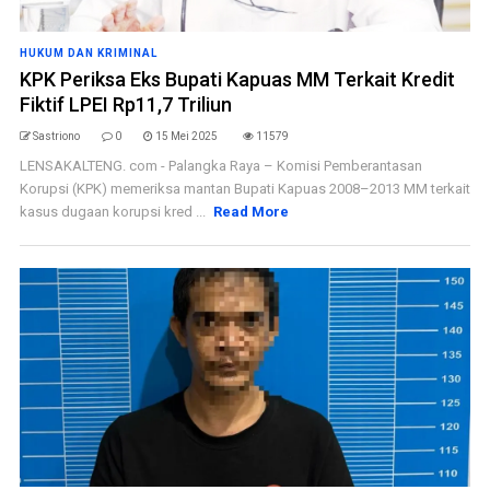
HUKUM DAN KRIMINAL
KPK Periksa Eks Bupati Kapuas MM Terkait Kredit
Fiktif LPEI Rp11,7 Triliun
Sastriono
0
15 Mei 2025
11579
LENSAKALTENG. com - Palangka Raya – Komisi Pemberantasan
Korupsi (KPK) memeriksa mantan Bupati Kapuas 2008–2013 MM terkait
kasus dugaan korupsi kred ...
Read More