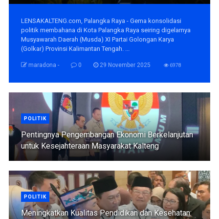
LENSAKALTENG.com, Palangka Raya - Gema konsolidasi
politik membahana di Kota Palangka Raya seiring digelarnya
Musyawarah Daerah (Musda) XI Partai Golongan Karya
(Golkar) Provinsi Kalimantan Tengah. ...
maradona -
0
29 November 2025
6978
POLITIK
Pentingnya Pengembangan Ekonomi Berkelanjutan
untuk Kesejahteraan Masyarakat Kalteng
POLITIK
Meningkatkan Kualitas Pendidikan dan Kesehatan: