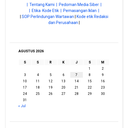
| Tentang Kami |
Pedoman Media Siber |
| Etika Kode Etik |
Pemasangan Iklan |
|
SOP Perlindungan Wartawan
|
Kode etik Redaksi
dan Perusahaan
|
AGUSTUS 2026
S
S
R
K
J
S
M
1
2
3
4
5
6
7
8
9
10
11
12
13
14
15
16
17
18
19
20
21
22
23
24
25
26
27
28
29
30
31
« Jul