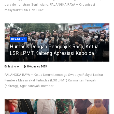
para demonstran, Senin siang. PALANGKA RAYA – Organisasi
masyarakat LSR LPMT Kalt ...
HEADLINE
Humanis Dengan Pengunjuk Rasa, Ketua
LSR LPMT Kalteng Apresiasi Kapolda
Sastriono
30 Agustus 2025
PALANGKA RAYA – Ketua Umum Lembaga Swadaya Rakyat Laskar
Pembela Masyarakat Tertindas (LSR LPMT) Kalimantan Tengah
(Kalteng), Agatisansyah, member ...