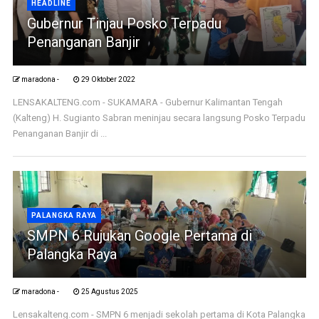
HEADLINE
Gubernur Tinjau Posko Terpadu
Penanganan Banjir
maradona -
29 Oktober 2022
LENSAKALTENG.com - SUKAMARA - Gubernur Kalimantan Tengah
(Kalteng) H. Sugianto Sabran meninjau secara langsung Posko Terpadu
Penanganan Banjir di ...
PALANGKA RAYA
SMPN 6 Rujukan Google Pertama di
Palangka Raya
maradona -
25 Agustus 2025
Lensakalteng.com - SMPN 6 menjadi sekolah pertama di Kota Palangka