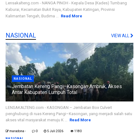
Lensakalteng.com - NANGA PINOH - Kepala Desa (Kades) Tumbang
Kaburai, Kecamatan Bukit Raya, Kabupaten Katingan, Provinsi
Kalimantan Tengah, Budima ...
Read More
NASIONAL
VIEW ALL
NASIONAL
Jembatan Kereng Pangi–Kasongan Ambruk, Akses
Antar Kabupaten Lumpuh Total
LENSAKALTENG.com - KASONGAN – Jembatan Box Culvert
penghubung di ruas Kereng Pangi–Kasongan, yang menjadi salah satu
akses vital masyarakat menuju K ...
Read More
maradona -
0
5 Juli 2026
1180
NASIONAL