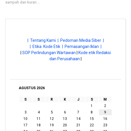
sampah dan kuran ...
| Tentang Kami |
Pedoman Media Siber |
| Etika Kode Etik |
Pemasangan Iklan |
|
SOP Perlindungan Wartawan
|
Kode etik Redaksi
dan Perusahaan
|
AGUSTUS 2026
S
S
R
K
J
S
M
1
2
3
4
5
6
7
8
9
10
11
12
13
14
15
16
17
18
19
20
21
22
23