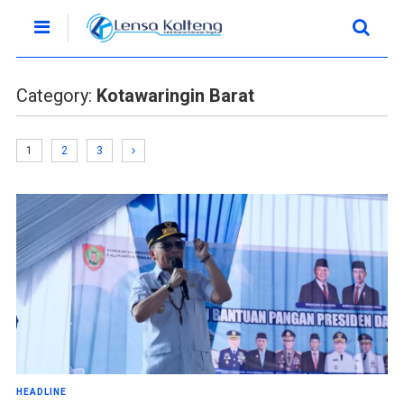
Category:
Kotawaringin Barat
1
2
3
HEADLINE