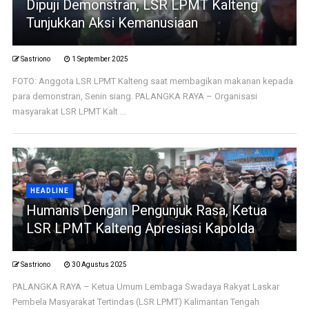
Dipuji Demonstran, LSR LPMT Kalteng
Tunjukkan Aksi Kemanusiaan
Sastriono
1 September 2025
FOTO: Anggota LSR LPMT Kalteng saat membagikan makanan kepada
para demonstran, Senin siang. PALANGKA RAYA – Organisasi
masyarakat LSR LPMT Kalt ...
HEADLINE
Humanis Dengan Pengunjuk Rasa, Ketua
LSR LPMT Kalteng Apresiasi Kapolda
Sastriono
30 Agustus 2025
PALANGKA RAYA – Ketua Umum Lembaga Swadaya Rakyat Laskar
Pembela Masyarakat Tertindas (LSR LPMT) Kalimantan Tengah