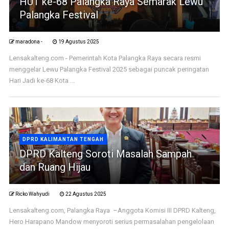
HUT ke-68 Palangka Raya Semarak Lewu
Palangka Festival
maradona -
19 Agustus 2025
Lensakalteng.com - Pemerintah Kota Palangka Raya secara resmi
menggelar Lewu Palangka Festival 2025 sebagai puncak peringatan
Hari Jadi ke-68 Kota ...
DPRD KALIMANTAN TENGAH
DPRD Kalteng Soroti Masalah Sampah
dan Ruang Hijau
Ricko Wahyudi
22 Agustus 2025
Lensakalteng.com, Palangka Raya –Anggota Komisi III DPRD Kalteng,
Hero Harapano Mandow menyoroti serius permasalahan pengelolaan