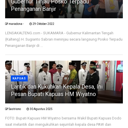
Gubernur Tinjau Posko Terpadu
Penanganan Banjir
maradona -
29 Oktober 2022
LENSAKALTENG.com - SUKAMARA - Gubernur Kalimantan Tengah
(Kalteng) H. Sugianto Sabran meninjau secara langsung Posko Terpadu
Penanganan Banjir di ...
KAPUAS
Lantik dan Kukuhkan Kepala Desa, Ini
Pesan Bupati Kapuas HM Wiyatno
Sastriono
30 Agustus 2025
FOTO: Bupati Kapuas HM Wiyatno bersama Wakil Bupati Kapuas Dodo
saat melantik dan mengukuhkan sejumlah kepala desa PAW dan