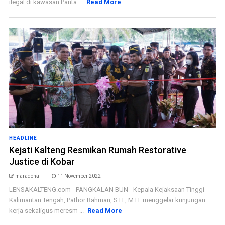
ilegal di kawasan Panta ...
Read More
HEADLINE
Kejati Kalteng Resmikan Rumah Restorative
Justice di Kobar
maradona -
11 November 2022
LENSAKALTENG.com - PANGKALAN BUN - Kepala Kejaksaan Tinggi
Kalimantan Tengah, Pathor Rahman, S.H., M.H. menggelar kunjungan
kerja sekaligus meresm ...
Read More