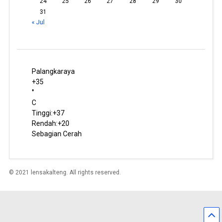
24
25
26
27
28
29
30
31
« Jul
Palangkaraya
+
35
°
C
Tinggi:
+
37
Rendah:
+
20
Sebagian Cerah
© 2021 lensakalteng. All rights reserved.