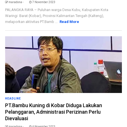
maradona -
7 November 2023
PALANGKA RAYA – Puluhan warga Desa Kubu, Kabupaten Kota
Waringi Barat (Kobar), Provinsi Kalimantan Tengah (Kalteng),
melaporkan aktivitas PT.Bamb ...
Read More
HEADLINE
PT.Bambu Kuning di Kobar Diduga Lakukan
Pelanggaran, Administrasi Perizinan Perlu
Dievaluasi
maradona -
6 November 2023