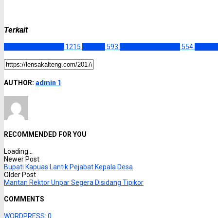
Terkait
Kalimantan Tengah
1215
Kapuas
593
Kotawaringin Timur
554
Palang
AUTHOR:
admin 1
RECOMMENDED FOR YOU
Loading...
Newer Post
Bupati Kapuas Lantik Pejabat Kepala Desa
Older Post
Mantan Rektor Unpar Segera Disidang Tipikor
COMMENTS
WORDPRESS:
0