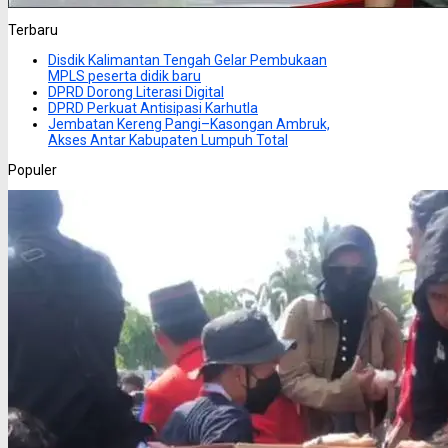
Terbaru
Disdik Kalimantan Tengah Gelar Pembukaan
MPLS peserta didik baru
DPRD Dorong Literasi Digital
DPRD Perkuat Antisipasi Karhutla
Jembatan Kereng Pangi–Kasongan Ambruk,
Akses Antar Kabupaten Lumpuh Total
Populer