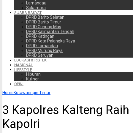
Lamandau
Sukamara
SUARA RAKYAT
DPRD Barito Selatan
DPRD Barito Timur
DPRD Gunung Mas
DPRD Kalimantan Tengah
DPRD Katingan
DPRD Kota Palangka Raya
DPRD Lamandau
DPRD Murung Raya
DPRD Seruyan
EDUKASI & RISTEK
NASIONAL
LIFESTYLE
Hiburan
Kuliner
OPINI
Home
Kotawaringin Timur
3 Kapolres Kalteng Raih
Kapolri