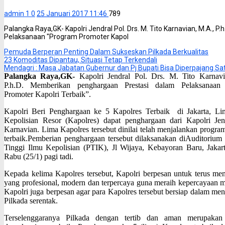
admin 1
0
25 Januari 2017 11:46
789
Palangka Raya,GK- Kapolri Jendral Pol. Drs. M. Tito Karnavian, M.A.,
Pelaksanaan "Program Promoter Kapol
Pemuda Berperan Penting Dalam Sukseskan Pilkada Berkualitas
23 Komoditas Dipantau, Situasi Tetap Terkendali
Mendagri : Masa Jabatan Gubernur dan Pj Bupati Bisa Diperpajang Sa
Palangka Raya,GK-
Kapolri Jendral Pol. Drs. M. Tito Karnavi
P.h.D. Memberikan penghargaan Prestasi dalam Pelaksanaan
Promoter Kapolri Terbaik”.
Kapolri Beri Penghargaan ke 5 Kapolres Terbaik di Jakarta, L
Kepolisian Resor (Kapolres) dapat penghargaan dari Kapolri Jen
Karnavian. Lima Kapolres tersebut dinilai telah menjalankan progra
terbaik.Pemberian penghargaan tersebut dilaksanakan diAuditorium
Tinggi Ilmu Kepolisian (PTIK), Jl Wijaya, Kebayoran Baru, Jakart
Rabu (25/1) pagi tadi.
Kepada kelima Kapolres tersebut, Kapolri berpesan untuk terus menj
yang profesional, modern dan terpercaya guna meraih kepercayaan m
Kapolri juga berpesan agar para Kapolres tersebut bersiap dalam m
Pilkada serentak.
Terselenggaranya Pilkada dengan tertib dan aman merupakan