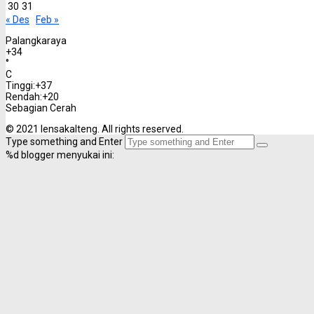
30
31
« Des
Feb »
Palangkaraya
+
34
°
C
Tinggi:
+
37
Rendah:
+
20
Sebagian Cerah
© 2021 lensakalteng. All rights reserved.
Type something and Enter
%d
blogger menyukai ini: