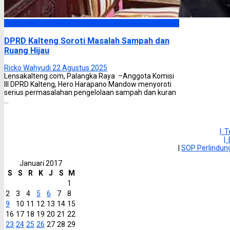
DPRD Kalimantan Tengah
DPRD Kalteng Soroti Masalah Sampah dan
Ruang Hijau
Ricko Wahyudi
22 Agustus 2025
Lensakalteng.com, Palangka Raya –Anggota Komisi
III DPRD Kalteng, Hero Harapano Mandow menyoroti
serius permasalahan pengelolaan sampah dan kuran
...
| 
|
|
SOP Perlindu
Januari 2017
S
S
R
K
J
S
M
1
2
3
4
5
6
7
8
9
10
11
12
13
14
15
16
17
18
19
20
21
22
23
24
25
26
27
28
29