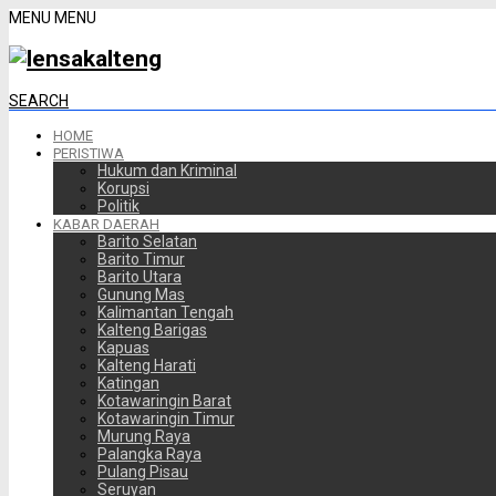
MENU
MENU
SEARCH
HOME
PERISTIWA
Hukum dan Kriminal
Korupsi
Politik
KABAR DAERAH
Barito Selatan
Barito Timur
Barito Utara
Gunung Mas
Kalimantan Tengah
Kalteng Barigas
Kapuas
Kalteng Harati
Katingan
Kotawaringin Barat
Kotawaringin Timur
Murung Raya
Palangka Raya
Pulang Pisau
Seruyan