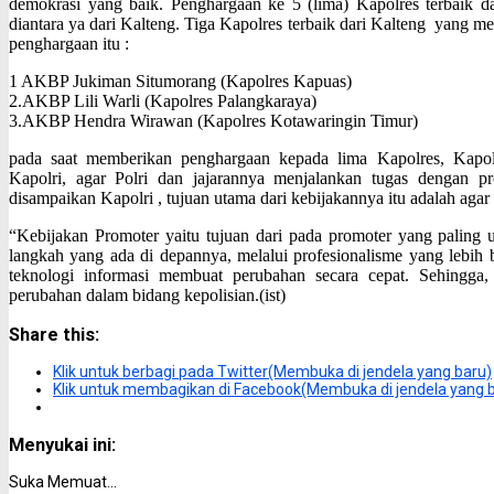
demokrasi yang baik. Penghargaan ke 5 (lima) Kapolres terbaik da
diantara ya dari Kalteng. Tiga Kapolres terbaik dari Kalteng yang m
penghargaan itu :
1 AKBP Jukiman Situmorang (Kapolres Kapuas)
2.AKBP Lili Warli (Kapolres Palangkaraya)
3.AKBP Hendra Wirawan (Kapolres Kotawaringin Timur)
pada saat memberikan penghargaan kepada lima Kapolres, Kapol
Kapolri, agar Polri dan jajarannya menjalankan tugas dengan pro
disampaikan Kapolri , tujuan utama dari kebijakannya itu adalah agar
“Kebijakan Promoter yaitu tujuan dari pada promoter yang paling 
langkah yang ada di depannya, melalui profesionalisme yang lebih ba
teknologi informasi membuat perubahan secara cepat. Sehingga,
perubahan dalam bidang kepolisian.(ist)
Share this:
Klik untuk berbagi pada Twitter(Membuka di jendela yang baru)
Klik untuk membagikan di Facebook(Membuka di jendela yang 
Menyukai ini:
Suka
Memuat...