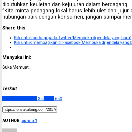
dibutuhkan keuletan dan kejujuran dalam berdagang.
”Kita minta pedagang lokal harus lebih ulet dan juju
hubungan baik dengan konsumen, jangan sampai mer
Share this:
Klik untuk berbagi pada Twitter(Membuka di jendela yang baru)
Klik untuk membagikan di Facebook(Membuka di jendela yang 
Menyukai ini:
Suka
Memuat...
Terkait
DPRD Gunung Mas
35
Slider
650
AUTHOR:
admin 1