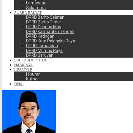
Lamandau
Sukamara
SUARA RAKYAT
DPRD Barito Selatan
DPRD Barito Timur
DPRD Gunung Mas
DPRD Kalimantan Tengah
DPRD Katingan
DPRD Kota Palangka Raya
DPRD Lamandau
DPRD Murung Raya
DPRD Seruyan
EDUKASI & RISTEK
NASIONAL
LIFESTYLE
Hiburan
Kuliner
OPINI