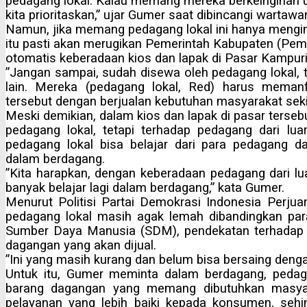
pedagang lokal. Kalau memang mereka berkeinginan 
kita prioritaskan,” ujar Gumer saat dibincangi wartawan
Namun, jika memang pedagang lokal ini hanya mengingi
itu pasti akan merugikan Pemerintah Kabupaten (Pe
otomatis keberadaan kios dan lapak di Pasar Kampuri
”Jangan sampai, sudah disewa oleh pedagang lokal, 
lain. Mereka (pedagang lokal, Red) harus meman
tersebut dengan berjualan kebutuhan masyarakat sekit
Meski demikian, dalam kios dan lapak di pasar terseb
pedagang lokal, tetapi terhadap pedagang dari luar h
pedagang lokal bisa belajar dari para pedagang d
dalam berdagang.
”Kita harapkan, dengan keberadaan pedagang dari lua
banyak belajar lagi dalam berdagang,” kata Gumer.
Menurut Politisi Partai Demokrasi Indonesia Perjuan
pedagang lokal masih agak lemah dibandingkan para p
Sumber Daya Manusia (SDM), pendekatan terhadap
dagangan yang akan dijual.
”Ini yang masih kurang dan belum bisa bersaing denga
Untuk itu, Gumer meminta dalam berdagang, pedag
barang dagangan yang memang dibutuhkan masya
pelayanan yang lebih baiki kepada konsumen, sehi