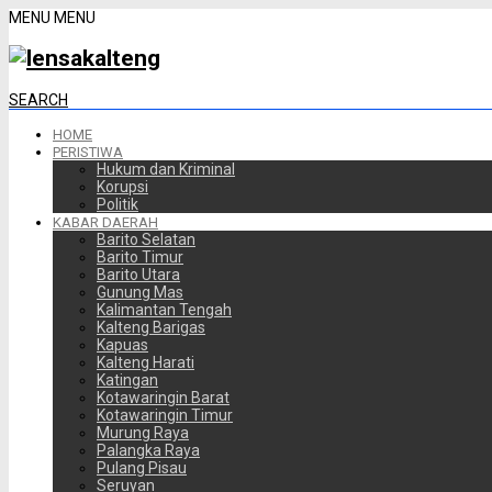
MENU
MENU
SEARCH
HOME
PERISTIWA
Hukum dan Kriminal
Korupsi
Politik
KABAR DAERAH
Barito Selatan
Barito Timur
Barito Utara
Gunung Mas
Kalimantan Tengah
Kalteng Barigas
Kapuas
Kalteng Harati
Katingan
Kotawaringin Barat
Kotawaringin Timur
Murung Raya
Palangka Raya
Pulang Pisau
Seruyan