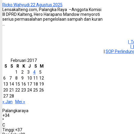
Ricko Wahyudi
22 Agustus 2025
Lensakalteng.com, Palangka Raya –Anggota Komisi
III DPRD Kalteng, Hero Harapano Mandow menyoroti
serius permasalahan pengelolaan sampah dan kuran
...
| 
|
|
SOP Perlindu
Februari 2017
S
S
R
K
J
S
M
1
2
3
4
5
6
7
8
9
10
11
12
13
14
15
16
17
18
19
20
21
22
23
24
25
26
27
28
« Jan
Mei »
Palangkaraya
+
34
°
C
Tinggi:
+
37