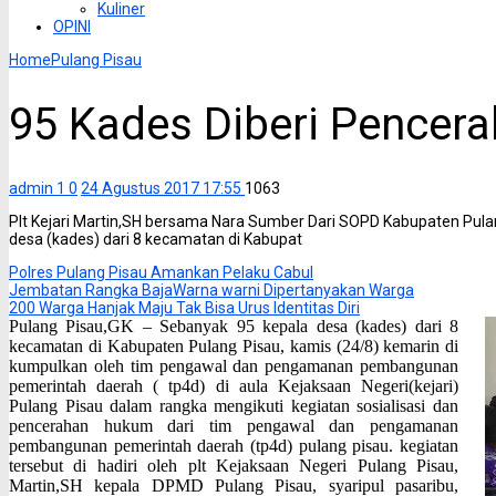
Kuliner
OPINI
Home
Pulang Pisau
95 Kades Diberi Pencer
admin 1
0
24 Agustus 2017 17:55
1063
Plt Kejari Martin,SH bersama Nara Sumber Dari SOPD Kabupaten Pula
desa (kades) dari 8 kecamatan di Kabupat
Polres Pulang Pisau Amankan Pelaku Cabul
Jembatan Rangka BajaWarna warni Dipertanyakan Warga
200 Warga Hanjak Maju Tak Bisa Urus Identitas Diri
Pulang Pisau,GK – Sebanyak 95 kepala desa (kades) dari 8
kecamatan di Kabupaten
Pulang Pisau, kamis (24/8) kemarin di
kumpulkan oleh tim pengawal dan pengamanan pembangunan
pemerintah daerah ( tp4d) di aula
K
ejaksaan
N
egeri
(kejari)
P
ulang
P
isau dalam rangka mengikuti kegiatan sosialisasi dan
pencerahan hukum dari tim pengawal dan pengamanan
pembangunan
pemerintah daerah (tp4d) pulang pisau. kegiatan
tersebut di hadiri oleh plt
K
ejaksaan
N
egeri
P
ulang
P
isau,
Martin,SH
kepala
DPMD
P
ulang
P
isau, syaripul
pasaribu,