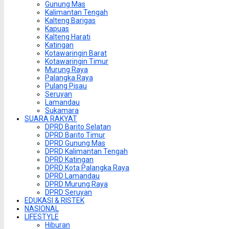
Gunung Mas
Kalimantan Tengah
Kalteng Barigas
Kapuas
Kalteng Harati
Katingan
Kotawaringin Barat
Kotawaringin Timur
Murung Raya
Palangka Raya
Pulang Pisau
Seruyan
Lamandau
Sukamara
SUARA RAKYAT
DPRD Barito Selatan
DPRD Barito Timur
DPRD Gunung Mas
DPRD Kalimantan Tengah
DPRD Katingan
DPRD Kota Palangka Raya
DPRD Lamandau
DPRD Murung Raya
DPRD Seruyan
EDUKASI & RISTEK
NASIONAL
LIFESTYLE
Hiburan