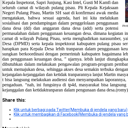
K
epala
I
nspetorat,
S
apri
J
unjung,
K
asi
I
ntel,
G
usti
M K
amfi dan
seluruh camat di wilayah pulang pisau.
P
lt
K
epala
K
ejaksaan
N
eg
eri
P
ulang
P
isau,
M
artin SH saat di konfirmasi awak media
mengatakan, bahwa sesuai agenda, hari ini kita melalukan
sosialisasi
dan pendampingan dalam penggelolaan penggunaan
Plt 
dana desa (dd) dan anggaran dana desa (add) serta potensi
permasalahan dalam penggunaan
keuangan desa. dimana kegiatan ini
camat di wilayah
P
ulang
P
isau, serta menghadirkan narasumber, ya
D
esa (
DPMD
) serta kepala inspektorat kabupaten pulang pisau se
harapkan para
K
epala
D
esa lebih tranparan dalam penggunaan keua
sungkan berkoordinasi
dengan pemerintah kabupaten bagaimana leb
dan penggunaan keuangan desa, ” ujarnya.
lebih lanjut diungkapka
dibutuhkan dalam melakukan pengawalan program-program pemba
untuk memajukan desa, sehingga akses desa semakin terbuka dengan
kejangalan-kejanggalan dan ketidak tranparannya lanjut
M
artin masy
t bisa langsung melakukan audiensi dan menyampaikan
laporannya, 
pengaduan. “nah, ini fungsinya di tp4d, masyarakat bisa langsun
kejanggalan dan ketidaktranparan dalam pengunaan dana desa.(romy)
Share this:
Klik untuk berbagi pada Twitter(Membuka di jendela yang baru)
Klik untuk membagikan di Facebook(Membuka di jendela yang 