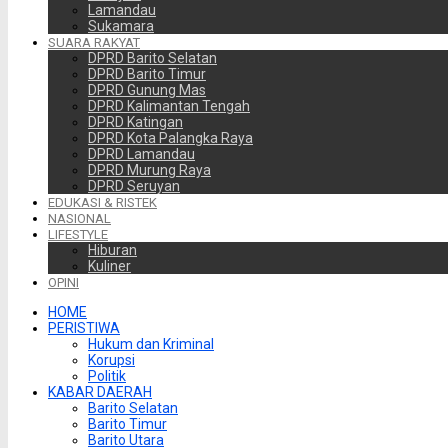
Lamandau
Sukamara
SUARA RAKYAT
DPRD Barito Selatan
DPRD Barito Timur
DPRD Gunung Mas
DPRD Kalimantan Tengah
DPRD Katingan
DPRD Kota Palangka Raya
DPRD Lamandau
DPRD Murung Raya
DPRD Seruyan
EDUKASI & RISTEK
NASIONAL
LIFESTYLE
Hiburan
Kuliner
OPINI
HOME
PERISTIWA
Hukum dan Kriminal
Korupsi
Politik
KABAR DAERAH
Barito Selatan
Barito Timur
Barito Utara