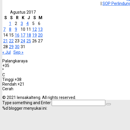
|
SOP Perlindu
Agustus 2017
S
S
R
K
J
S
M
1
2
3
4
5
6
7
8
9
10
11
12
13
14
15
16
17
18
19
20
21
22
23
24
25
26
27
28
29
30
31
« Jul
Sep »
Palangkaraya
+
35
°
C
Tinggi:
+
38
Rendah:
+
21
Cerah
© 2021 lensakalteng. All rights reserved.
Type something and Enter
%d
blogger menyukai ini: