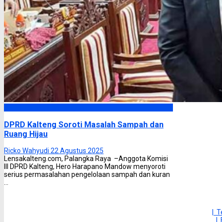
DPRD Kalimantan Tengah
DPRD Kalteng Soroti Masalah Sampah dan
Ruang Hijau
Ricko Wahyudi
22 Agustus 2025
Lensakalteng.com, Palangka Raya –Anggota Komisi
III DPRD Kalteng, Hero Harapano Mandow menyoroti
serius permasalahan pengelolaan sampah dan kuran
...
| 
|