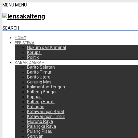
MENU
MENU
SEARCH
HOME
PERISTIWA
Hukum dan Kriminal
Korupsi
Politik
KABAR DAERAH
Barito Selatan
Barito Timur
Barito Utara
Gunung Mas
Kalimantan Tengah
Kalteng Barigas
Kapuas
Kalteng Harati
Katingan
Kotawaringin Barat
Kotawaringin Timur
Murung Raya
Palangka Raya
Pulang Pisau
Seruyan