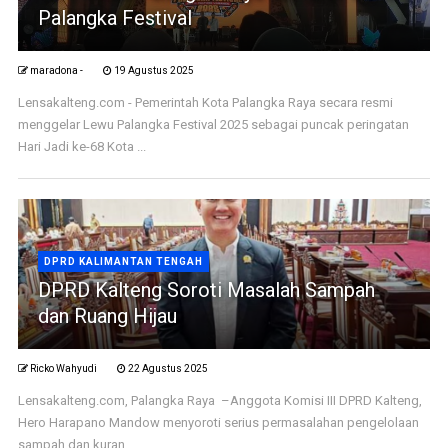
Palangka Festival
maradona -
19 Agustus 2025
Lensakalteng.com - Pemerintah Kota Palangka Raya secara resmi
menggelar Lewu Palangka Festival 2025 sebagai puncak peringatan
Hari Jadi ke-68 Kota ...
DPRD KALIMANTAN TENGAH
DPRD Kalteng Soroti Masalah Sampah
dan Ruang Hijau
Ricko Wahyudi
22 Agustus 2025
Lensakalteng.com, Palangka Raya –Anggota Komisi III DPRD Kalteng,
Hero Harapano Mandow menyoroti serius permasalahan pengelolaan
sampah dan kuran ...