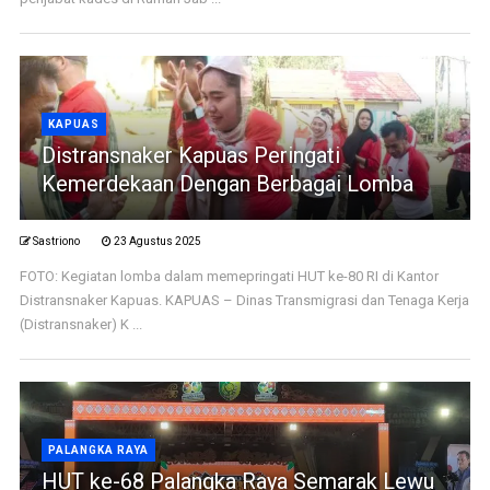
KAPUAS
Distransnaker Kapuas Peringati
Kemerdekaan Dengan Berbagai Lomba
Sastriono
23 Agustus 2025
FOTO: Kegiatan lomba dalam memepringati HUT ke-80 RI di Kantor
Distransnaker Kapuas. KAPUAS – Dinas Transmigrasi dan Tenaga Kerja
(Distransnaker) K ...
PALANGKA RAYA
HUT ke-68 Palangka Raya Semarak Lewu