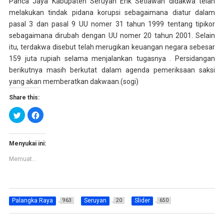
Panca Jaya Kabupaten Seruyan Erik Setiawan didakwa telah
melakukan tindak pidana korupsi sebagaimana diatur dalam
pasal 3 dan pasal 9 UU nomer 31 tahun 1999 tentang tipikor
sebagaimana dirubah dengan UU nomer 20 tahun 2001. Selain
itu, terdakwa disebut telah merugikan keuangan negara sebesar
159 juta rupiah selama menjalankan tugasnya . Persidangan
berikutnya masih berkutat dalam agenda pemeriksaan saksi
yang akan memberatkan dakwaan.(sogi)
Share this:
K
K
l
l
i
i
k
k
u
u
n
n
Menyukai ini:
t
t
u
u
Memuat...
k
k
b
m
e
e
r
m
b
b
a
a
g
g
Palangka Raya
Seruyan
Slider
963
20
650
i
i
p
k
a
a
d
n