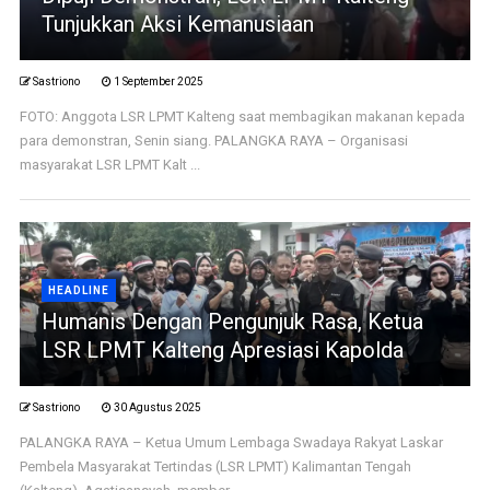
Tunjukkan Aksi Kemanusiaan
Sastriono
1 September 2025
FOTO: Anggota LSR LPMT Kalteng saat membagikan makanan kepada
para demonstran, Senin siang. PALANGKA RAYA – Organisasi
masyarakat LSR LPMT Kalt ...
HEADLINE
Humanis Dengan Pengunjuk Rasa, Ketua
LSR LPMT Kalteng Apresiasi Kapolda
Sastriono
30 Agustus 2025
PALANGKA RAYA – Ketua Umum Lembaga Swadaya Rakyat Laskar
Pembela Masyarakat Tertindas (LSR LPMT) Kalimantan Tengah