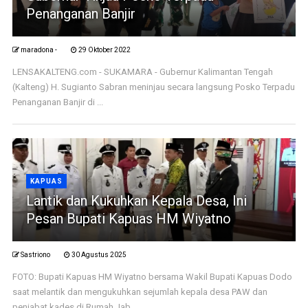
Penanganan Banjir
maradona -
29 Oktober 2022
LENSAKALTENG.com - SUKAMARA - Gubernur Kalimantan Tengah
(Kalteng) H. Sugianto Sabran meninjau secara langsung Posko Terpadu
Penanganan Banjir di ...
KAPUAS
Lantik dan Kukuhkan Kepala Desa, Ini
Pesan Bupati Kapuas HM Wiyatno
Sastriono
30 Agustus 2025
FOTO: Bupati Kapuas HM Wiyatno bersama Wakil Bupati Kapuas Dodo
saat melantik dan mengukuhkan sejumlah kepala desa PAW dan
penjabat kades di Rumah Jab ...