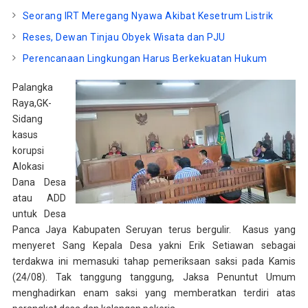
Seorang IRT Meregang Nyawa Akibat Kesetrum Listrik
Reses, Dewan Tinjau Obyek Wisata dan PJU
Perencanaan Lingkungan Harus Berkekuatan Hukum
Palangka
Raya,GK-
Sidang
kasus
korupsi
Alokasi
Dana Desa
atau ADD
untuk Desa
Panca Jaya Kabupaten Seruyan terus bergulir. Kasus yang
menyeret Sang Kepala Desa yakni Erik Setiawan sebagai
terdakwa ini memasuki tahap pemeriksaan saksi pada Kamis
(24/08). Tak tanggung tanggung, Jaksa Penuntut Umum
menghadirkan enam saksi yang memberatkan terdiri atas