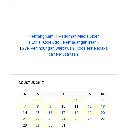
| Tentang Kami |
Pedoman Media Siber |
| Etika Kode Etik |
Pemasangan Iklan |
|
SOP Perlindungan Wartawan
|
Kode etik Redaksi
dan Perusahaan
|
AGUSTUS 2017
S
S
R
K
J
S
M
1
2
3
4
5
6
7
8
9
10
11
12
13
14
15
16
17
18
19
20
21
22
23
24
25
26
27
28
29
30
31