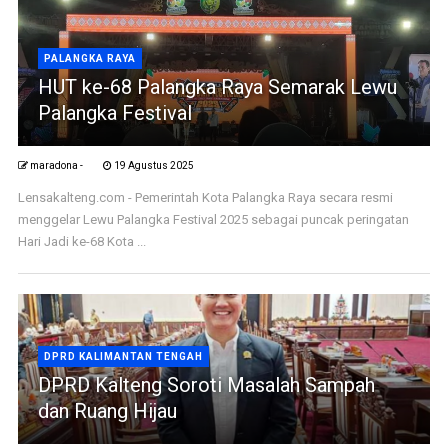
PALANGKA RAYA
HUT ke-68 Palangka Raya Semarak Lewu
Palangka Festival
maradona -
19 Agustus 2025
Lensakalteng.com - Pemerintah Kota Palangka Raya secara resmi
menggelar Lewu Palangka Festival 2025 sebagai puncak peringatan
Hari Jadi ke-68 Kota ...
DPRD KALIMANTAN TENGAH
DPRD Kalteng Soroti Masalah Sampah
dan Ruang Hijau