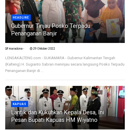
HEADLINE
Gubernur Tinjau Posko Terpadu
Penanganan Banjir
maradona -
29 Oktober 2022
LENSAKALTENG.com - SUKAMARA - Gubernur Kalimantan Tengah
(Kalteng) H. Sugianto Sabran meninjau secara langsung Posko Terpadu
Penanganan Banjir di ...
KAPUAS
Lantik dan Kukuhkan Kepala Desa, Ini
Pesan Bupati Kapuas HM Wiyatno