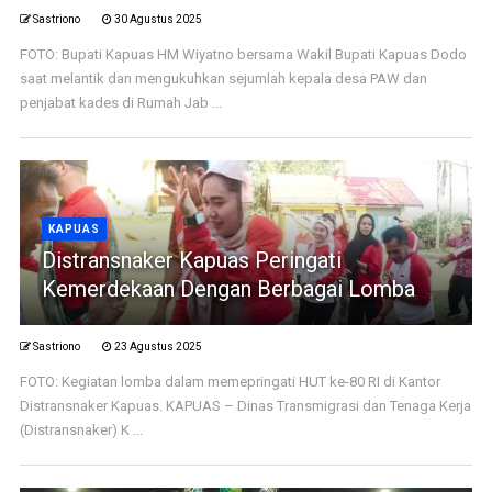
Sastriono
30 Agustus 2025
FOTO: Bupati Kapuas HM Wiyatno bersama Wakil Bupati Kapuas Dodo
saat melantik dan mengukuhkan sejumlah kepala desa PAW dan
penjabat kades di Rumah Jab ...
KAPUAS
Distransnaker Kapuas Peringati
Kemerdekaan Dengan Berbagai Lomba
Sastriono
23 Agustus 2025
FOTO: Kegiatan lomba dalam memepringati HUT ke-80 RI di Kantor
Distransnaker Kapuas. KAPUAS – Dinas Transmigrasi dan Tenaga Kerja
(Distransnaker) K ...