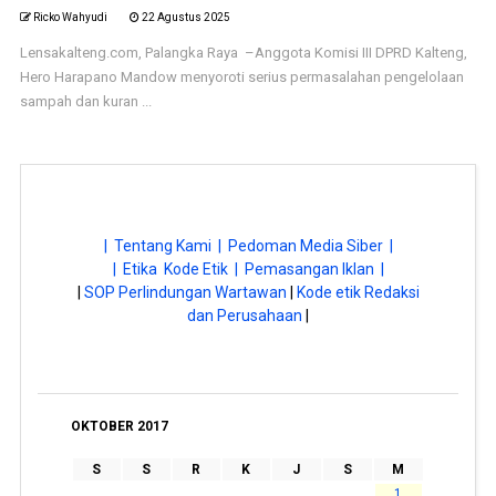
Ricko Wahyudi
22 Agustus 2025
Lensakalteng.com, Palangka Raya –Anggota Komisi III DPRD Kalteng,
Hero Harapano Mandow menyoroti serius permasalahan pengelolaan
sampah dan kuran ...
| Tentang Kami |
Pedoman Media Siber |
| Etika Kode Etik |
Pemasangan Iklan |
|
SOP Perlindungan Wartawan
|
Kode etik Redaksi
dan Perusahaan
|
OKTOBER 2017
S
S
R
K
J
S
M
1