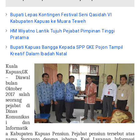
Bupati Lepas Kontingen Festival Seni Qasidah VI
Kabupaten Kapuas ke Muara Teweh
HM Wiyatno Lantik Tujuh Pejabat Pimpinan Tinggi
Pratama
Bupati Kapuas Bangga Kepada SPP GKE Pojon Tampil
Kreatif Dalam Ibadah Natal
Kuala
Kapuas,GK
– Diawal
bulan
Oktober
2017 salah
seorang
pejabat di
Dinas
Komunikas
i dan
Informatik
a Kabupaten Kapuas Pensiun. Pejabat pensiun tersebut atas
nama Suryanto dengan jabatan Kasi Layanan Informasi