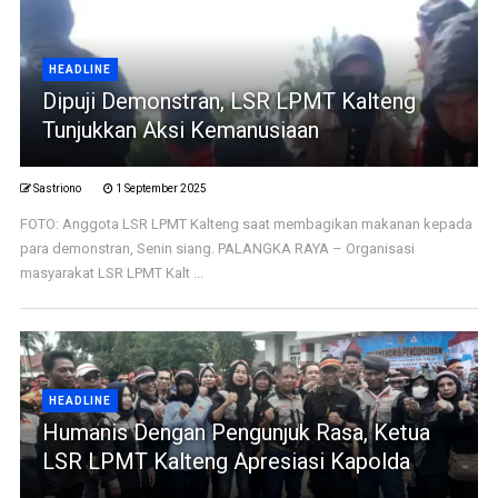
HEADLINE
Dipuji Demonstran, LSR LPMT Kalteng
Tunjukkan Aksi Kemanusiaan
Sastriono
1 September 2025
FOTO: Anggota LSR LPMT Kalteng saat membagikan makanan kepada
para demonstran, Senin siang. PALANGKA RAYA – Organisasi
masyarakat LSR LPMT Kalt ...
HEADLINE
Humanis Dengan Pengunjuk Rasa, Ketua
LSR LPMT Kalteng Apresiasi Kapolda