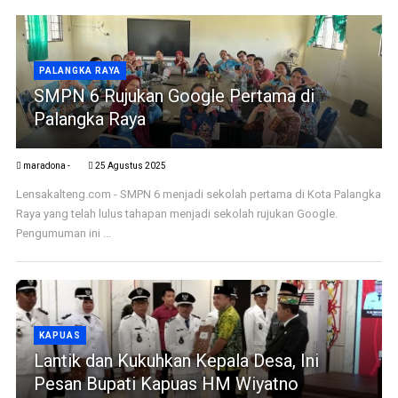
PALANGKA RAYA
SMPN 6 Rujukan Google Pertama di
Palangka Raya
maradona -
25 Agustus 2025
Lensakalteng.com - SMPN 6 menjadi sekolah pertama di Kota Palangka
Raya yang telah lulus tahapan menjadi sekolah rujukan Google.
Pengumuman ini ...
KAPUAS
Lantik dan Kukuhkan Kepala Desa, Ini
Pesan Bupati Kapuas HM Wiyatno