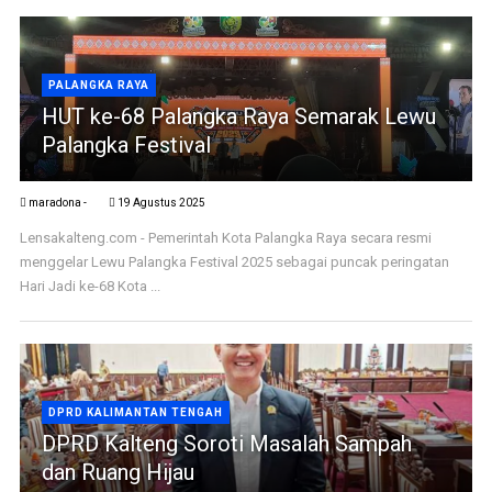
PALANGKA RAYA
HUT ke-68 Palangka Raya Semarak Lewu
Palangka Festival
maradona -
19 Agustus 2025
Lensakalteng.com - Pemerintah Kota Palangka Raya secara resmi
menggelar Lewu Palangka Festival 2025 sebagai puncak peringatan
Hari Jadi ke-68 Kota ...
DPRD KALIMANTAN TENGAH
DPRD Kalteng Soroti Masalah Sampah
dan Ruang Hijau