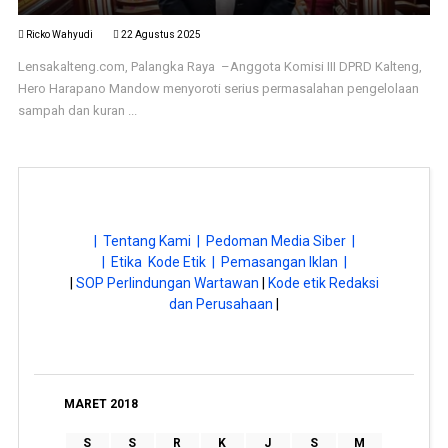
Ricko Wahyudi
22 Agustus 2025
Lensakalteng.com, Palangka Raya –Anggota Komisi III DPRD Kalteng,
Hero Harapano Mandow menyoroti serius permasalahan pengelolaan
sampah dan kuran ...
| Tentang Kami |
Pedoman Media Siber |
| Etika Kode Etik |
Pemasangan Iklan |
|
SOP Perlindungan Wartawan
|
Kode etik Redaksi
dan Perusahaan
|
MARET 2018
S
S
R
K
J
S
M