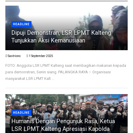
HEADLINE
Dipuji Demonstran, LSR LPMT Kalteng
Tunjukkan Aksi Kemanusiaan
Sastriono
1 September 2025
FOTO: Anggota LSR LPMT Kalteng saat membagikan makanan kepada
para demonstran, Senin siang. PALANGKA RAYA – Organisasi
masyarakat LSR LPMT Kalt ...
HEADLINE
Humanis Dengan Pengunjuk Rasa, Ketua
LSR LPMT Kalteng Apresiasi Kapolda