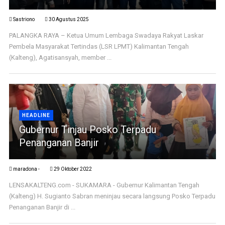
Sastriono
30 Agustus 2025
PALANGKA RAYA – Ketua Umum Lembaga Swadaya Rakyat Laskar
Pembela Masyarakat Tertindas (LSR LPMT) Kalimantan Tengah
(Kalteng), Agatisansyah, member ...
HEADLINE
Gubernur Tinjau Posko Terpadu
Penanganan Banjir
maradona -
29 Oktober 2022
LENSAKALTENG.com - SUKAMARA - Gubernur Kalimantan Tengah
(Kalteng) H. Sugianto Sabran meninjau secara langsung Posko Terpadu
Penanganan Banjir di ...