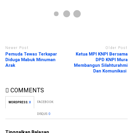
b
n
a
g
r
b
u
a
)
r
u
)
Newer Post
Older Post
Pemuda Tewas Terkapar
Ketua MPI KNPI Bersama
Diduga Mabuk Minuman
DPD KNPI Mura
Arak
Membangun Silahturahmi
Dan Komunikasi
COMMENTS
FACEBOOK:
WORDPRESS:
0
DISQUS:
0
Tinggalkan Balasan