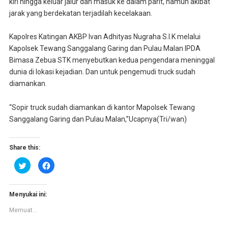
kiri hingga keluar jalur dan masuk ke dalam parit, namun akibat
jarak yang berdekatan terjadilah kecelakaan.
Kapolres Katingan AKBP Ivan Adhityas Nugraha S.I.K melalui
Kapolsek Tewang Sanggalang Garing dan Pulau Malan IPDA
Bimasa Zebua STK menyebutkan kedua pengendara meninggal
dunia di lokasi kejadian. Dan untuk pengemudi truck sudah
diamankan.
“Sopir truck sudah diamankan di kantor Mapolsek Tewang
Sanggalang Garing dan Pulau Malan,”Ucapnya(Tri/wan)
Share this:
K
K
l
l
i
i
k
k
u
u
n
n
Menyukai ini:
t
t
u
u
Memuat...
k
k
b
m
e
e