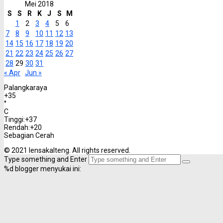
Mei 2018
S
S
R
K
J
S
M
1
2
3
4
5
6
7
8
9
10
11
12
13
14
15
16
17
18
19
20
21
22
23
24
25
26
27
28
29
30
31
« Apr
Jun »
Palangkaraya
+
35
°
C
Tinggi:
+
37
Rendah:
+
20
Sebagian Cerah
© 2021 lensakalteng. All rights reserved.
Type something and Enter
%d
blogger menyukai ini: