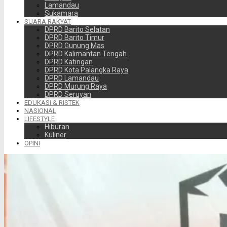
Lamandau
Sukamara
SUARA RAKYAT
DPRD Barito Selatan
DPRD Barito Timur
DPRD Gunung Mas
DPRD Kalimantan Tengah
DPRD Katingan
DPRD Kota Palangka Raya
DPRD Lamandau
DPRD Murung Raya
DPRD Seruyan
EDUKASI & RISTEK
NASIONAL
LIFESTYLE
Hiburan
Kuliner
OPINI