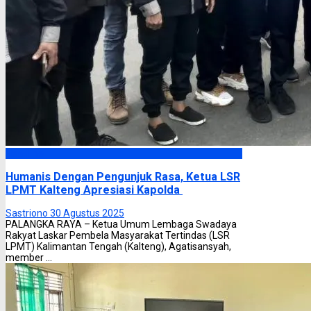
Headline
Humanis Dengan Pengunjuk Rasa, Ketua LSR
LPMT Kalteng Apresiasi Kapolda
Sastriono
30 Agustus 2025
PALANGKA RAYA – Ketua Umum Lembaga Swadaya
Rakyat Laskar Pembela Masyarakat Tertindas (LSR
LPMT) Kalimantan Tengah (Kalteng), Agatisansyah,
member ...