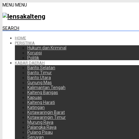
MENU
MENU
SEARCH
HOME
PERISTIWA
Hukum dan Kriminal
Korupsi
Politik
KABAR DAERAH
Barito Selatan
Barito Timur
Barito Utara
Gunung Mas
Kalimantan Tengah
Kalteng Barigas
Kapuas
Kalteng Harati
Katingan
Kotawaringin Barat
Kotawaringin Timur
Murung Raya
Palangka Raya
Pulang Pisau
Seruyan