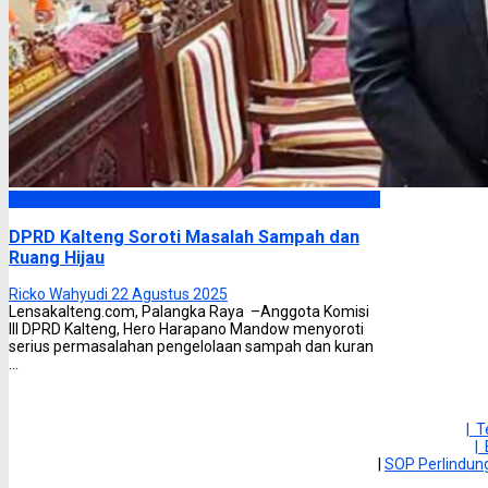
DPRD Kalimantan Tengah
DPRD Kalteng Soroti Masalah Sampah dan
Ruang Hijau
Ricko Wahyudi
22 Agustus 2025
Lensakalteng.com, Palangka Raya –Anggota Komisi
III DPRD Kalteng, Hero Harapano Mandow menyoroti
serius permasalahan pengelolaan sampah dan kuran
...
| 
|
|
SOP Perlindu