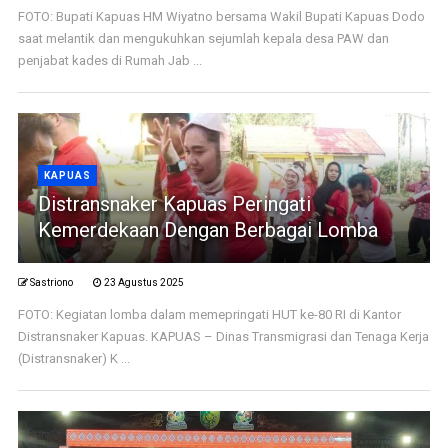
FOTO: Bupati Kapuas HM Wiyatno bersama Wakil Bupati Kapuas Dodo
saat melantik dan mengukuhkan sejumlah kepala desa PAW dan
penjabat kades di Rumah Jab ...
KAPUAS
Distransnaker Kapuas Peringati
Kemerdekaan Dengan Berbagai Lomba
Sastriono
23 Agustus 2025
FOTO: Kegiatan lomba dalam memepringati HUT ke-80 RI di Kantor
Distransnaker Kapuas. KAPUAS – Dinas Transmigrasi dan Tenaga Kerja
(Distransnaker) K ...