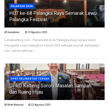
PALANGKA RAYA
HUT ke-68 Palangka Raya Semarak Lewu
Palangka Festival
maradona -
19 Agustus 2025
Lensakalteng.com - Pemerintah Kota Palangka Raya secara resmi
menggelar Lewu Palangka Festival 2025 sebagai puncak peringatan
Hari Jadi ke-68 Kota ...
DPRD KALIMANTAN TENGAH
DPRD Kalteng Soroti Masalah Sampah
dan Ruang Hijau
Ricko Wahyudi
22 Agustus 2025