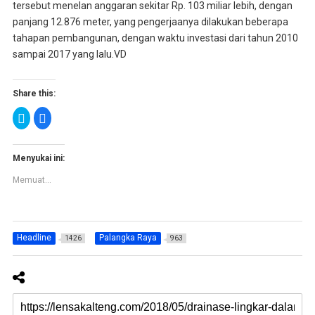
tersebut menelan anggaran sekitar Rp. 103 miliar lebih, dengan
panjang 12.876 meter, yang pengerjaanya dilakukan beberapa
tahapan pembangunan, dengan waktu investasi dari tahun 2010
sampai 2017 yang lalu.VD
Share this:
K
K
l
l
i
i
k
k
u
u
n
n
Menyukai ini:
t
t
u
u
Memuat...
k
k
b
m
e
e
r
m
b
b
a
a
g
g
Headline
Palangka Raya
1426
963
i
i
p
k
a
a
d
n
a
d
T
i
w
F
i
a
t
c