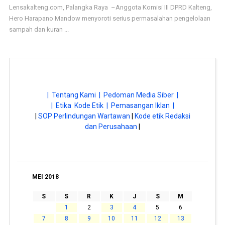
Lensakalteng.com, Palangka Raya –Anggota Komisi III DPRD Kalteng,
Hero Harapano Mandow menyoroti serius permasalahan pengelolaan
sampah dan kuran ...
| Tentang Kami |
Pedoman Media Siber |
| Etika Kode Etik |
Pemasangan Iklan |
|
SOP Perlindungan Wartawan
|
Kode etik Redaksi
dan Perusahaan
|
MEI 2018
S
S
R
K
J
S
M
1
2
3
4
5
6
7
8
9
10
11
12
13