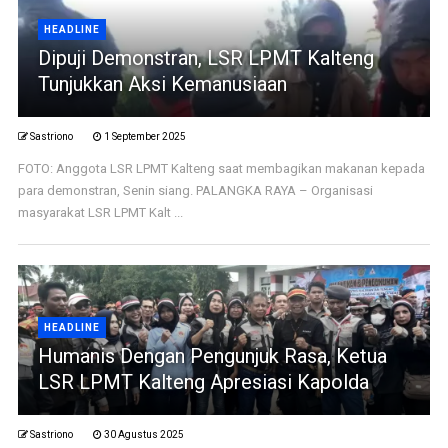
HEADLINE
Dipuji Demonstran, LSR LPMT Kalteng
Tunjukkan Aksi Kemanusiaan
Sastriono
1 September 2025
FOTO: Anggota LSR LPMT Kalteng saat membagikan makanan kepada
para demonstran, Senin siang. PALANGKA RAYA – Organisasi
masyarakat LSR LPMT Kalt ...
HEADLINE
Humanis Dengan Pengunjuk Rasa, Ketua
LSR LPMT Kalteng Apresiasi Kapolda
Sastriono
30 Agustus 2025