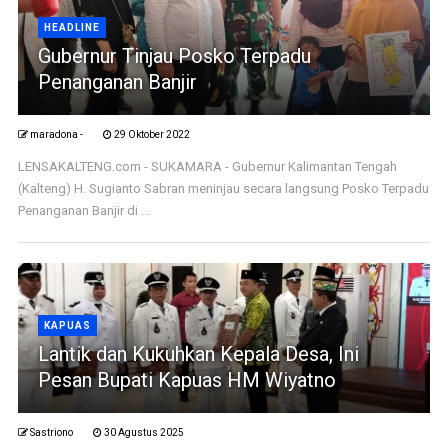
HEADLINE
Gubernur Tinjau Posko Terpadu
Penanganan Banjir
maradona -
29 Oktober 2022
LENSAKALTENG.com - SUKAMARA - Gubernur Kalimantan Tengah
(Kalteng) H. Sugianto Sabran meninjau secara langsung Posko Terpadu
Penanganan Banjir di ...
KAPUAS
Lantik dan Kukuhkan Kepala Desa, Ini
Pesan Bupati Kapuas HM Wiyatno
Sastriono
30 Agustus 2025