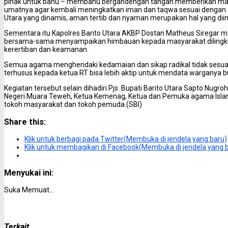
pihak untuk bahu – membahu bergandengan tangan memberikan mas
umatnya agar kembali meningkatkan iman dan taqwa sesuai dengan a
Utara yang dinamis, aman tertib dan nyaman merupakan hal yang diin
Sementara itu Kapolres Barito Utara AKBP Dostan Matheus Siregar
bersama-sama menyampaikan himbauan kepada masyarakat dilingk
kerertiban dan keamanan.
Semua agama menghendaki kedamaian dan sikap radikal tidak sesuai
terhusus kepada ketua RT bisa lebih aktip untuk mendata warganya 
Kegiatan tersebut selain dihadiri Pjs. Bupati Barito Utara Sapto Nugro
Negeri Muara Teweh, Ketua Kemenag, Ketua dan Pemuka agama Islam, 
tokoh masyarakat dan tokoh pemuda.(SBI)
Share this:
Klik untuk berbagi pada Twitter(Membuka di jendela yang baru)
Klik untuk membagikan di Facebook(Membuka di jendela yang 
Menyukai ini:
Suka
Memuat...
Terkait