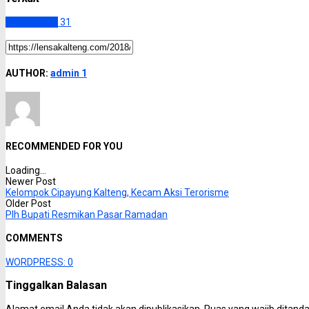
Barito Utara
31
AUTHOR:
admin 1
RECOMMENDED FOR YOU
Loading...
Newer Post
Kelompok Cipayung Kalteng, Kecam Aksi Terorisme
Older Post
Plh Bupati Resmikan Pasar Ramadan
COMMENTS
WORDPRESS:
0
Tinggalkan Balasan
Alamat email Anda tidak akan dipublikasikan.
Ruas yang wajib ditand