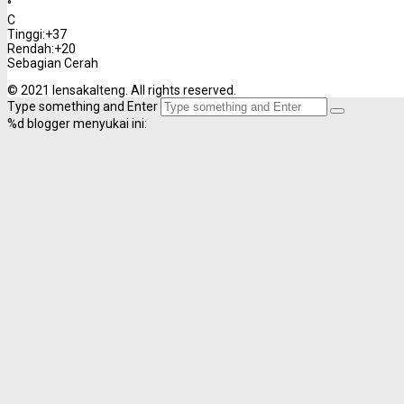
°
C
Tinggi:
+
37
Rendah:
+
20
Sebagian Cerah
© 2021 lensakalteng. All rights reserved.
Type something and Enter
%d
blogger menyukai ini: