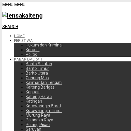
MENU
MENU
SEARCH
HOME
PERISTIWA
Hukum dan Kriminal
Korupsi
Politik
KABAR DAERAH
Barito Selatan
Barito Timur
Barito Utara
Gunung Mas
Kalimantan Tengah
Kalteng Barigas
Kapuas
Kalteng Harati
Katingan
Kotawaringin Barat
Kotawaringin Timur
Murung Raya
Palangka Raya
Pulang Pisau
Seruyan