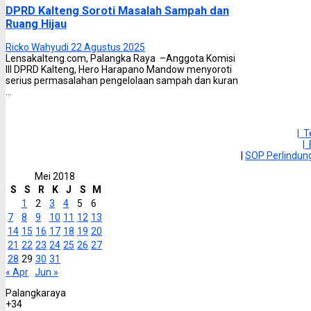
DPRD Kalteng Soroti Masalah Sampah dan
Ruang Hijau
Ricko Wahyudi
22 Agustus 2025
Lensakalteng.com, Palangka Raya –Anggota Komisi
III DPRD Kalteng, Hero Harapano Mandow menyoroti
serius permasalahan pengelolaan sampah dan kuran
...
| 
|
|
SOP Perlindu
Mei 2018
S
S
R
K
J
S
M
1
2
3
4
5
6
7
8
9
10
11
12
13
14
15
16
17
18
19
20
21
22
23
24
25
26
27
28
29
30
31
« Apr
Jun »
Palangkaraya
+
34