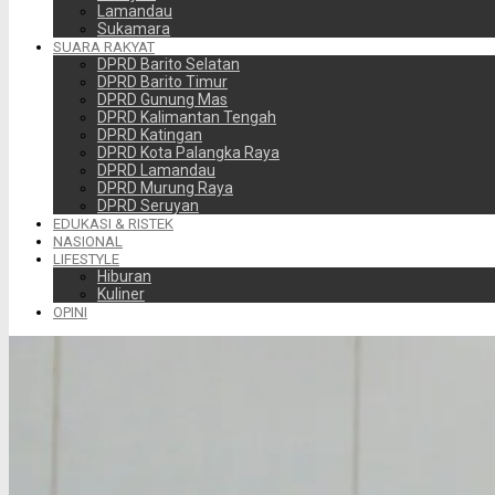
Lamandau
Sukamara
SUARA RAKYAT
DPRD Barito Selatan
DPRD Barito Timur
DPRD Gunung Mas
DPRD Kalimantan Tengah
DPRD Katingan
DPRD Kota Palangka Raya
DPRD Lamandau
DPRD Murung Raya
DPRD Seruyan
EDUKASI & RISTEK
NASIONAL
LIFESTYLE
Hiburan
Kuliner
OPINI