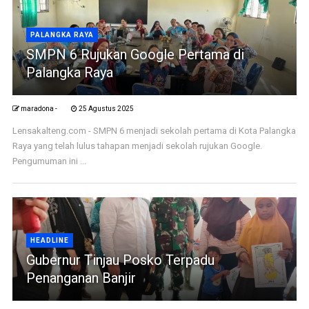
PALANGKA RAYA
SMPN 6 Rujukan Google Pertama di
Palangka Raya
maradona -
25 Agustus 2025
Lensakalteng.com - SMPN 6 menjadi sekolah pertama di Kota Palangka
Raya yang telah lulus tahapan menjadi sekolah rujukan Google.
Pengumuman ini ...
HEADLINE
Gubernur Tinjau Posko Terpadu
Penanganan Banjir