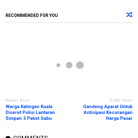
d
k
i
a
j
d
e
i
RECOMMENDED FOR YOU
n
j
d
e
e
n
l
d
a
e
y
l
a
a
n
y
g
a
b
n
a
g
r
b
u
a
)
r
u
)
Newer Post
Older Post
Warga Katingan Kuala
Gandeng Aparat Untuk
Diseret Polisi Lantaran
Antisipasi Kecurangan
Simpan 3 Paket Sabu
Harga Pasar