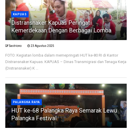
KAPUAS
Distransnaker Kapuas Peringati
Kemerdekaan Dengan Berbagai Lomba
Sastriono
23 Agustus 2025
FOTO: Kegiatan lomba dalam memepringati HUT ke-80 RI di Kantor
Distransnaker Kapuas. KAPUAS – Dinas Transmigrasi dan Tenaga Kerja
(Distransnaker) K ...
PALANGKA RAYA
HUT ke-68 Palangka Raya Semarak Lewu
Palangka Festival