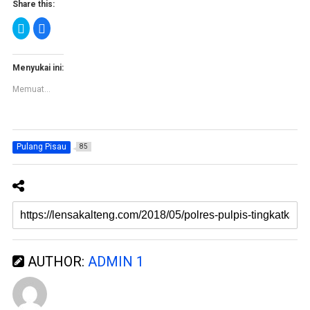
Share this:
K
K
l
l
i
i
k
k
u
u
n
n
Menyukai ini:
t
t
u
u
Memuat...
k
k
b
m
e
e
r
m
b
b
a
a
g
g
Pulang Pisau
85
i
i
p
k
a
a
d
n
a
d
T
i
w
F
i
a
t
c
t
e
e
b
r
o
(
o
M
k
AUTHOR:
ADMIN 1
e
(
m
M
b
e
u
m
k
b
a
u