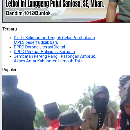
Terbaru
Disdik Kalimantan Tengah Gelar Pembukaan
MPLS peserta didik baru
DPRD Dorong Literasi Digital
DPRD Perkuat Antisipasi Karhutla
Jembatan Kereng Pangi–Kasongan Ambruk,
Akses Antar Kabupaten Lumpuh Total
Populer