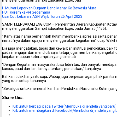
menyelenggarakan Sampit Education Expo, pad
H Mulyar Laporkan Dugaan Uang Mahar Ke Bawaslu Mura
HUT Korem ke-44 Sederhana
Usai Cuti Lebaran, ASN Wajib Turun 26 April 2023
SAMPIT,LENSAKALTENG.COM – Pemerintah Daerah Kabupaten Kotawarin
menyelenggarakan Sampit Education Expo, pada Jumat (11/5).
” Kami atas nama pemerintah Kotim memberika apresiasi serta pehar
inisiatifnya dalam upaya menyelenggarakan kegiatan ini,” ucap Wakil 
Dia juga mengatakan, tugas dan kewajiban institusi pendidikan, baik 
pada mengajar dan mendidik saja, tetapi juga memberikan pengetah
lanjutan maupun keterampilan yang diminati.
“Dengan Kegiatan ini masyarakat bisa lebih tau, dan banyak mendapat
kursus, paud dan lain-lainnya tentang pendidikan,” Lanjutnya.
Bahkan tidak hanya itu saja, Wabup juga berpesan agar pihak panitia
yang rutin setiap tahunnya.
“Sekaligus untuk memeriahkan hari Pendidikan Nasional di Kotim yang ki
Share this:
Klik untuk berbagi pada Twitter(Membuka di jendela yang baru)
Klik untuk membagikan di Facebook(Membuka di jendela yang 