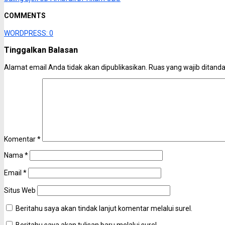
COMMENTS
WORDPRESS:
0
Tinggalkan Balasan
Alamat email Anda tidak akan dipublikasikan.
Ruas yang wajib ditand
Komentar
*
Nama
*
Email
*
Situs Web
Beritahu saya akan tindak lanjut komentar melalui surel.
Beritahu saya akan tulisan baru melalui surel.