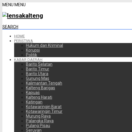
MENU
MENU
SEARCH
HOME
PERISTIWA
Hukum dan Kriminal
Korupsi
Politik
KABAR DAERAH
Barito Selatan
Barito Timur
Barito Utara
Gunung Mas
Kalimantan Tengah
Kalteng Barigas
Kapuas
Kalteng Harati
Katingan
Kotawaringin Barat
Kotawaringin Timur
Murung Raya
Palangka Raya
Pulang Pisau
Seruyan