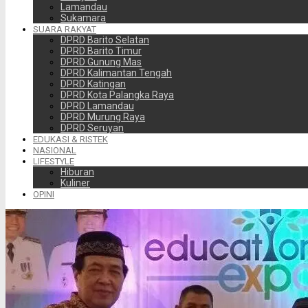
Lamandau
Sukamara
SUARA RAKYAT
DPRD Barito Selatan
DPRD Barito Timur
DPRD Gunung Mas
DPRD Kalimantan Tengah
DPRD Katingan
DPRD Kota Palangka Raya
DPRD Lamandau
DPRD Murung Raya
DPRD Seruyan
EDUKASI & RISTEK
NASIONAL
LIFESTYLE
Hiburan
Kuliner
OPINI