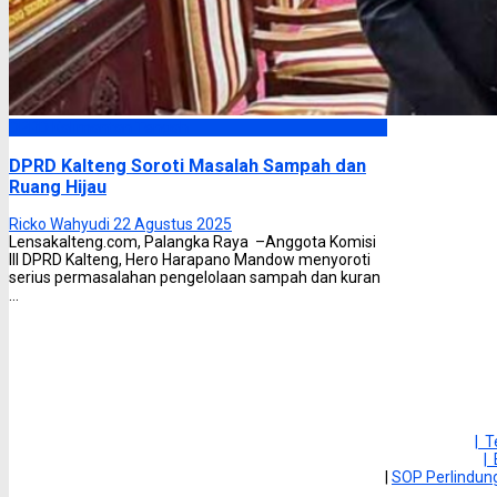
DPRD Kalimantan Tengah
DPRD Kalteng Soroti Masalah Sampah dan
Ruang Hijau
Ricko Wahyudi
22 Agustus 2025
Lensakalteng.com, Palangka Raya –Anggota Komisi
III DPRD Kalteng, Hero Harapano Mandow menyoroti
serius permasalahan pengelolaan sampah dan kuran
...
| 
|
|
SOP Perlindu
Mei 2018
S
S
R
K
J
S
M
1
2
3
4
5
6
7
8
9
10
11
12
13