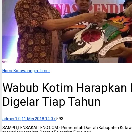
Home
Kotawaringin Timur
Wabub Kotim Harapkan 
Digelar Tiap Tahun
admin 1
0
11 Mei 2018 14:07
593
SAMPIT,LENSAKALTENG.COM - Pemerintah Daerah Kabupaten Kotawarin