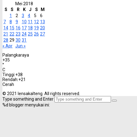
14
15
16
17
18
19
20
21
22
23
24
25
26
27
28
29
30
31
« Apr
Jun »
Palangkaraya
+
35
°
C
Tinggi:
+
38
Rendah:
+
21
Cerah
© 2021 lensakalteng. All rights reserved.
Type something and Enter
%d
blogger menyukai ini: