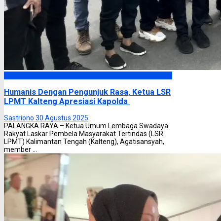
Headline
Humanis Dengan Pengunjuk Rasa, Ketua LSR
LPMT Kalteng Apresiasi Kapolda
Sastriono
30 Agustus 2025
PALANGKA RAYA – Ketua Umum Lembaga Swadaya
Rakyat Laskar Pembela Masyarakat Tertindas (LSR
LPMT) Kalimantan Tengah (Kalteng), Agatisansyah,
member ...