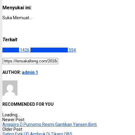
Menyukai ini:
Suka
Memuat...
Terkait
Headline
1426
Kotawaringin Timur
554
AUTHOR:
admin 1
RECOMMENDED FOR YOU
Loading...
Newer Post
Anggoro D Purnomo Resmi Gantikan Yansen Binti
Older Post
Saling Ejek UD Ambruk Di Tikam OBS