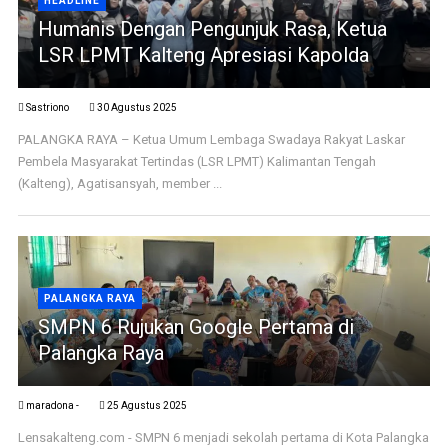
HEADLINE
Humanis Dengan Pengunjuk Rasa, Ketua
LSR LPMT Kalteng Apresiasi Kapolda
Sastriono
30 Agustus 2025
PALANGKA RAYA – Ketua Umum Lembaga Swadaya Rakyat Laskar
Pembela Masyarakat Tertindas (LSR LPMT) Kalimantan Tengah
(Kalteng), Agatisansyah, member ...
PALANGKA RAYA
SMPN 6 Rujukan Google Pertama di
Palangka Raya
maradona -
25 Agustus 2025
Lensakalteng.com - SMPN 6 menjadi sekolah pertama di Kota Palangka