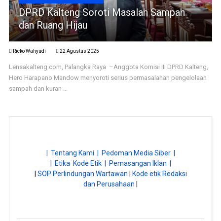
DPRD Kalteng Soroti Masalah Sampah
dan Ruang Hijau
Ricko Wahyudi
22 Agustus 2025
Lensakalteng.com, Palangka Raya –Anggota Komisi III DPRD Kalteng,
Hero Harapano Mandow menyoroti serius permasalahan pengelolaan
sampah dan kuran ...
| Tentang Kami |
Pedoman Media Siber |
| Etika Kode Etik |
Pemasangan Iklan |
|
SOP Perlindungan Wartawan
|
Kode etik Redaksi
dan Perusahaan
|