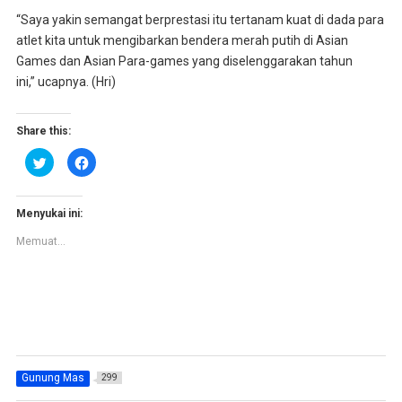
“Saya yakin semangat berprestasi itu tertanam kuat di dada para
atlet kita untuk mengibarkan bendera merah putih di Asian
Games dan Asian Para-games yang diselenggarakan tahun
ini,” ucapnya. (Hri)
Share this:
K
K
l
l
i
i
k
k
u
u
n
n
Menyukai ini:
t
t
u
u
Memuat...
k
k
b
m
e
e
r
m
b
b
a
a
g
g
i
i
p
k
a
a
d
n
a
d
T
i
Gunung Mas
299
w
F
i
a