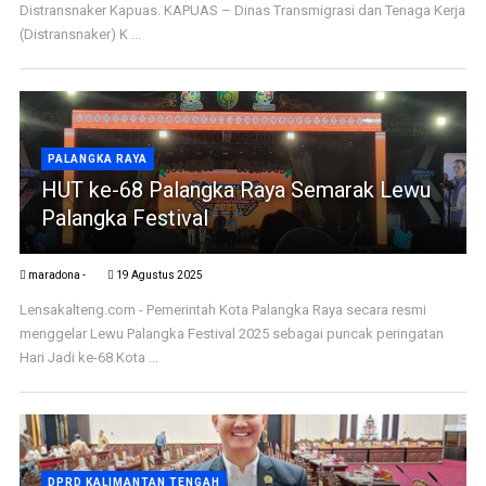
Distransnaker Kapuas. KAPUAS – Dinas Transmigrasi dan Tenaga Kerja
(Distransnaker) K ...
PALANGKA RAYA
HUT ke-68 Palangka Raya Semarak Lewu
Palangka Festival
maradona -
19 Agustus 2025
Lensakalteng.com - Pemerintah Kota Palangka Raya secara resmi
menggelar Lewu Palangka Festival 2025 sebagai puncak peringatan
Hari Jadi ke-68 Kota ...
DPRD KALIMANTAN TENGAH