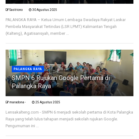
Sastriono
30 Agustus 2025
PALANGKA RAYA – Ketua Umum Lembaga Swadaya Rakyat Laskar
Pembela Masyarakat Tertindas (LSR LPMT) Kalimantan Tengah
(Kalteng), Agatisansyah, member ...
PALANGKA RAYA
SMPN 6 Rujukan Google Pertama di
Palangka Raya
maradona -
25 Agustus 2025
Lensakalteng.com - SMPN 6 menjadi sekolah pertama di Kota Palangka
Raya yang telah lulus tahapan menjadi sekolah rujukan Google.
Pengumuman ini ...