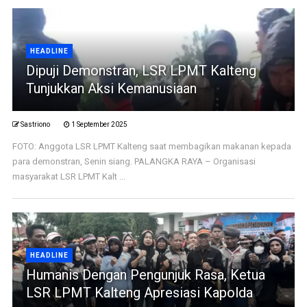
HEADLINE
Dipuji Demonstran, LSR LPMT Kalteng
Tunjukkan Aksi Kemanusiaan
Sastriono
1 September 2025
FOTO: Anggota LSR LPMT Kalteng saat membagikan makanan kepada
para demonstran, Senin siang. PALANGKA RAYA – Organisasi
masyarakat LSR LPMT Kalt ...
HEADLINE
Humanis Dengan Pengunjuk Rasa, Ketua
LSR LPMT Kalteng Apresiasi Kapolda