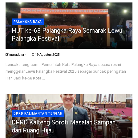
PALANGKA RAYA
HUT ke-68 Palangka Raya Semarak Lewu
Palangka Festival
maradona -
19 Agustus 2025
Lensakalteng.com - Pemerintah Kota Palangka Raya secara resmi
menggelar Lewu Palangka Festival 2025 sebagai puncak peringatan
Hari Jadi ke-68 Kota ...
DPRD KALIMANTAN TENGAH
DPRD Kalteng Soroti Masalah Sampah
dan Ruang Hijau