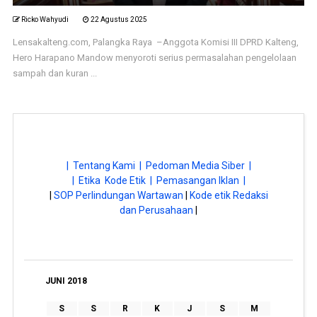
Ricko Wahyudi
22 Agustus 2025
Lensakalteng.com, Palangka Raya –Anggota Komisi III DPRD Kalteng,
Hero Harapano Mandow menyoroti serius permasalahan pengelolaan
sampah dan kuran ...
| Tentang Kami |
Pedoman Media Siber |
| Etika Kode Etik |
Pemasangan Iklan |
|
SOP Perlindungan Wartawan
|
Kode etik Redaksi
dan Perusahaan
|
JUNI 2018
S
S
R
K
J
S
M