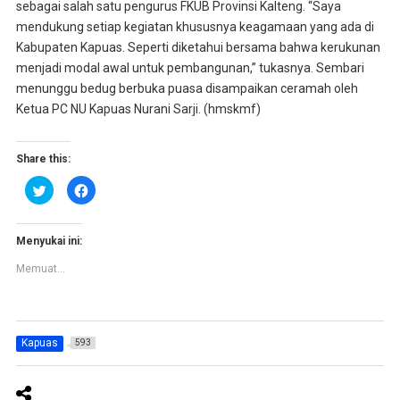
sebagai salah satu pengurus FKUB Provinsi Kalteng. “Saya
mendukung setiap kegiatan khususnya keagamaan yang ada di
Kabupaten Kapuas. Seperti diketahui bersama bahwa kerukunan
menjadi modal awal untuk pembangunan,” tukasnya. Sembari
menunggu bedug berbuka puasa disampaikan ceramah oleh
Ketua PC NU Kapuas Nurani Sarji. (hmskmf)
Share this:
K
K
l
l
i
i
k
k
u
u
n
n
Menyukai ini:
t
t
u
u
Memuat...
k
k
b
m
e
e
r
m
b
b
a
a
g
g
Kapuas
593
i
i
p
k
a
a
d
n
a
d