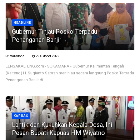
HEADLINE
Gubernur Tinjau Posko Terpadu
Penanganan Banjir
maradona -
29 Oktober 2022
LENSAKALTENG.com - SUKAMARA - Gubernur Kalimantan Tengah
(Kalteng) H. Sugianto Sabran meninjau secara langsung Posko Terpadu
Penanganan Banjir di ...
KAPUAS
Lantik dan Kukuhkan Kepala Desa, Ini
Pesan Bupati Kapuas HM Wiyatno