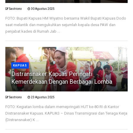
Sastriono
30 Agustus 2025
FOTO: Bupati Kapuas HM Wiyatno bersama Wakil Bupati Kapuas Dodo
saat melantik dan mengukuhkan sejumlah kepala desa PAW dan
penjabat kades di Rumah Jab ...
KAPUAS
Distransnaker Kapuas Peringati
Kemerdekaan Dengan Berbagai Lomba
Sastriono
23 Agustus 2025
FOTO: Kegiatan lomba dalam memepringati HUT ke-80 RI di Kantor
Distransnaker Kapuas. KAPUAS – Dinas Transmigrasi dan Tenaga Kerja
(Distransnaker) K ...