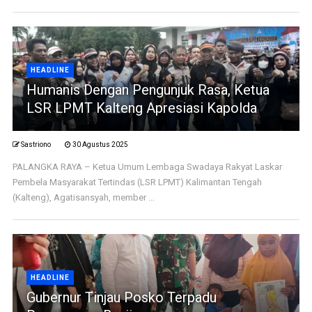
HEADLINE
Humanis Dengan Pengunjuk Rasa, Ketua
LSR LPMT Kalteng Apresiasi Kapolda
Sastriono
30 Agustus 2025
PALANGKA RAYA – Ketua Umum Lembaga Swadaya Rakyat Laskar
Pembela Masyarakat Tertindas (LSR LPMT) Kalimantan Tengah
(Kalteng), Agatisansyah, member ...
HEADLINE
Gubernur Tinjau Posko Terpadu