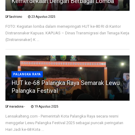
Kemerdekaan Dengan Berbagai Lomba
Sastriono
23 Agustus 2025
FOTO: Kegiatan lomba dalam memepringati HUT ke-80 RI di Kantor
Distransnaker Kapuas. KAPUAS – Dinas Transmigrasi dan Tenaga Kerja
(Distransnaker) K ...
PALANGKA RAYA
HUT ke-68 Palangka Raya Semarak Lewu
Palangka Festival
maradona -
19 Agustus 2025
Lensakalteng.com - Pemerintah Kota Palangka Raya secara resmi
menggelar Lewu Palangka Festival 2025 sebagai puncak peringatan
Hari Jadi ke-68 Kota ...