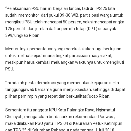
“Pelaksanaan PSU hari ini berjalan lancar, tadi di TPS 25 kita
sudah memonitor dari pukul 09-30 WIB, partisipasi warga untuk
mengikuti PSU telah mencapai 50 persen, yakni mencapai angka
125 pemilih dari jumlah daftar pemilih tetap (DPT) sebanyak
399,”ungkap Riban.
Menurutnya, pemantauan yang mereka lakukan juga bertujuan
untuk melihat sejauhmana tingkat partisipasi masyarakat,
meskipun harus kembali meluangkan waktunya untuk mengikuti
PSU.
“Ini adalah pesta demokrasi yang memerlukan kejujuran serta
tanggungjawab bersama guna menyukseskan, sehingga di dapat
pilihan pemimpin yang tepat dan berkualitas,”ucap Riban.
Sementara itu anggota KPU Kota Palangka Raya, Ngismatul
Choiriyah, mengatakan berdasarkan rekomendasi Panwas ,
maka dilakukan PSU yaitu TPS 04 di Kelurahan Petuk Ketimpun
dan TPS 25 di Kelurahan Pahandut pada tanggal 1Juli 2018.