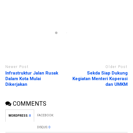
a
e
y
l
a
a
n
y
g
a
b
n
a
g
r
b
u
a
)
r
u
)
Newer Post
Older Post
Infrastruktur Jalan Rusak
Sekda Siap Dukung
Dalam Kota Mulai
Kegiatan Menteri Koperasi
Dikerjakan
dan UMKM
COMMENTS
FACEBOOK:
WORDPRESS:
0
DISQUS:
0