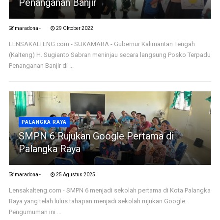
Penanganan Banjir
maradona -
29 Oktober 2022
LENSAKALTENG.com - SUKAMARA - Gubernur Kalimantan Tengah
(Kalteng) H. Sugianto Sabran meninjau secara langsung Posko Terpadu
Penanganan Banjir di ...
PALANGKA RAYA
SMPN 6 Rujukan Google Pertama di
Palangka Raya
maradona -
25 Agustus 2025
Lensakalteng.com - SMPN 6 menjadi sekolah pertama di Kota Palangka
Raya yang telah lulus tahapan menjadi sekolah rujukan Google.
Pengumuman ini ...