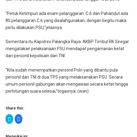
“Petuk Ketimpun ada enam pelanggaran C.6 dan Pahandut ada
80 pelanggaran C.6 yang disalahgunakan, dengan begitu maka
perlu dilakukan PSU,”jelasnya.
Sementara itu Kapolres Palangka Raya AKBP Timbul RK Siregar
mengatakan pelaksanaan PSU mendapat pengamanan ketat
dari personil kepolisain dan TNI.
“Kita sudah menempatkan personil Polri yang dibantu pula
personil dari TNI di dua TPS yang melaksanakan PSU. Secara
umum personil gabungan akan mengawasi secara ketat hingga
perhitungan suara selesai,”tegasnya. (wan)
Share this:
K
K
l
l
i
i
k
k
u
u
n
n
Menyukai ini: