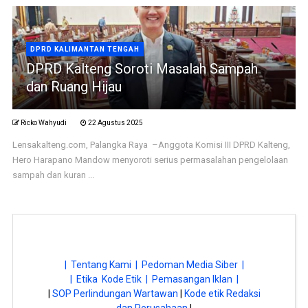
DPRD KALIMANTAN TENGAH
DPRD Kalteng Soroti Masalah Sampah
dan Ruang Hijau
Ricko Wahyudi
22 Agustus 2025
Lensakalteng.com, Palangka Raya –Anggota Komisi III DPRD Kalteng,
Hero Harapano Mandow menyoroti serius permasalahan pengelolaan
sampah dan kuran ...
| Tentang Kami |
Pedoman Media Siber |
| Etika Kode Etik |
Pemasangan Iklan |
|
SOP Perlindungan Wartawan
|
Kode etik Redaksi
dan Perusahaan
|