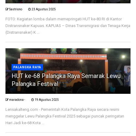
Sastriono
23 Agustus 2025
FOTO: Kegiatan lomba dalam memepringati HUT ke-80 RI di Kantor
Distransnaker Kapuas. KAPUAS – Dinas Transmigrasi dan Tenaga Kerja
(Distransnaker) K ...
PALANGKA RAYA
HUT ke-68 Palangka Raya Semarak Lewu
Palangka Festival
maradona -
19 Agustus 2025
Lensakalteng.com - Pemerintah Kota Palangka Raya secara resmi
menggelar Lewu Palangka Festival 2025 sebagai puncak peringatan
Hari Jadi ke-68 Kota ...