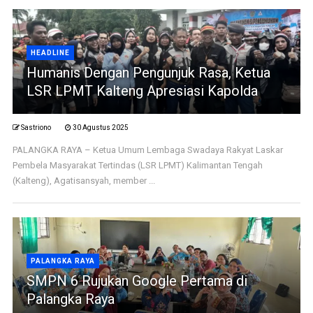
HEADLINE
Humanis Dengan Pengunjuk Rasa, Ketua
LSR LPMT Kalteng Apresiasi Kapolda
Sastriono
30 Agustus 2025
PALANGKA RAYA – Ketua Umum Lembaga Swadaya Rakyat Laskar
Pembela Masyarakat Tertindas (LSR LPMT) Kalimantan Tengah
(Kalteng), Agatisansyah, member ...
PALANGKA RAYA
SMPN 6 Rujukan Google Pertama di
Palangka Raya