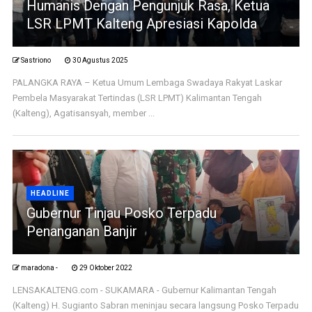
Humanis Dengan Pengunjuk Rasa, Ketua
LSR LPMT Kalteng Apresiasi Kapolda
Sastriono
30 Agustus 2025
PALANGKA RAYA – Ketua Umum Lembaga Swadaya Rakyat Laskar
Pembela Masyarakat Tertindas (LSR LPMT) Kalimantan Tengah
(Kalteng), Agatisansyah, member ...
HEADLINE
Gubernur Tinjau Posko Terpadu
Penanganan Banjir
maradona -
29 Oktober 2022
LENSAKALTENG.com - SUKAMARA - Gubernur Kalimantan Tengah
(Kalteng) H. Sugianto Sabran meninjau secara langsung Posko Terpadu