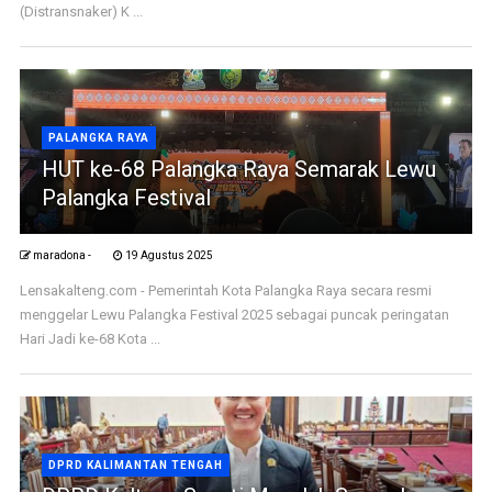
(Distransnaker) K ...
PALANGKA RAYA
HUT ke-68 Palangka Raya Semarak Lewu
Palangka Festival
maradona -
19 Agustus 2025
Lensakalteng.com - Pemerintah Kota Palangka Raya secara resmi
menggelar Lewu Palangka Festival 2025 sebagai puncak peringatan
Hari Jadi ke-68 Kota ...
DPRD KALIMANTAN TENGAH