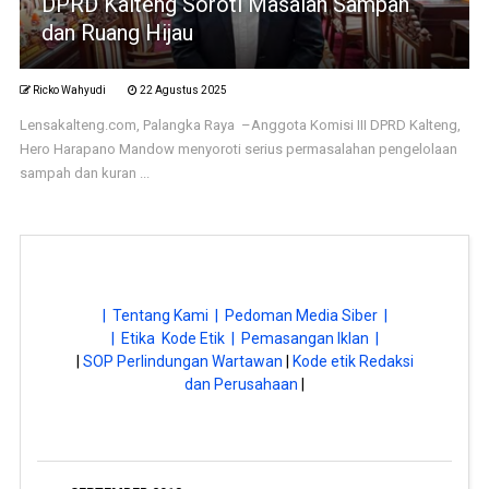
DPRD Kalteng Soroti Masalah Sampah
dan Ruang Hijau
Ricko Wahyudi
22 Agustus 2025
Lensakalteng.com, Palangka Raya –Anggota Komisi III DPRD Kalteng,
Hero Harapano Mandow menyoroti serius permasalahan pengelolaan
sampah dan kuran ...
| Tentang Kami |
Pedoman Media Siber |
| Etika Kode Etik |
Pemasangan Iklan |
|
SOP Perlindungan Wartawan
|
Kode etik Redaksi
dan Perusahaan
|