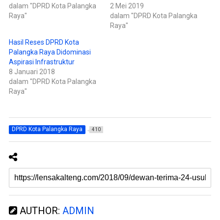
e
(
dalam "DPRD Kota Palangka
2 Mei 2019
m
M
Raya"
dalam "DPRD Kota Palangka
b
e
u
m
Raya"
k
b
a
u
d
k
Hasil Reses DPRD Kota
i
a
Palangka Raya Didominasi
j
d
e
i
Aspirasi Infrastruktur
n
j
d
e
8 Januari 2018
e
n
dalam "DPRD Kota Palangka
l
d
a
e
Raya"
y
l
a
a
n
y
g
a
b
n
a
g
r
b
DPRD Kota Palangka Raya
410
u
a
)
r
u
)
AUTHOR:
ADMIN