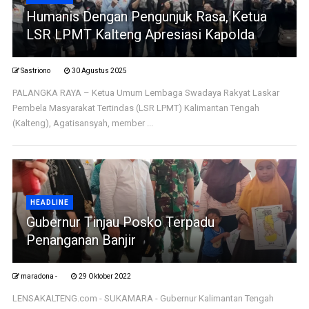
Humanis Dengan Pengunjuk Rasa, Ketua
LSR LPMT Kalteng Apresiasi Kapolda
Sastriono
30 Agustus 2025
PALANGKA RAYA – Ketua Umum Lembaga Swadaya Rakyat Laskar
Pembela Masyarakat Tertindas (LSR LPMT) Kalimantan Tengah
(Kalteng), Agatisansyah, member ...
HEADLINE
Gubernur Tinjau Posko Terpadu
Penanganan Banjir
maradona -
29 Oktober 2022
LENSAKALTENG.com - SUKAMARA - Gubernur Kalimantan Tengah