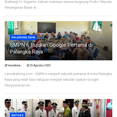
(Kalteng) H. Sugianto Sabran meninjau secara langsung Posko Terpadu
Penanganan Banjir di ...
PALANGKA RAYA
SMPN 6 Rujukan Google Pertama di
Palangka Raya
maradona -
25 Agustus 2025
Lensakalteng.com - SMPN 6 menjadi sekolah pertama di Kota Palangka
Raya yang telah lulus tahapan menjadi sekolah rujukan Google.
Pengumuman ini ...
KAPUAS