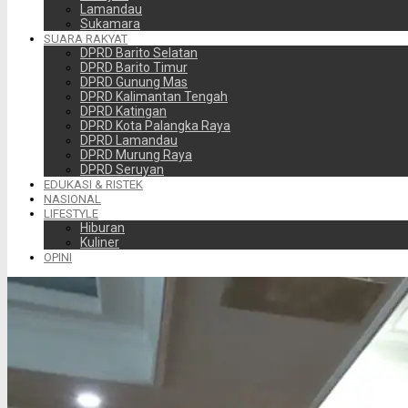
Lamandau
Sukamara
SUARA RAKYAT
DPRD Barito Selatan
DPRD Barito Timur
DPRD Gunung Mas
DPRD Kalimantan Tengah
DPRD Katingan
DPRD Kota Palangka Raya
DPRD Lamandau
DPRD Murung Raya
DPRD Seruyan
EDUKASI & RISTEK
NASIONAL
LIFESTYLE
Hiburan
Kuliner
OPINI