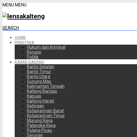
MENU
MENU
SEARCH
HOME
PERISTIWA
Hukum dan Kriminal
Korupsi
Politik
KABAR DAERAH
Barito Selatan
Barito Timur
Barito Utara
Gunung Mas
Kalimantan Tengah
Kalteng Barigas
Kapuas
Kalteng Harati
Katingan
Kotawaringin Barat
Kotawaringin Timur
Murung Raya
Palangka Raya
Pulang Pisau
Seruyan