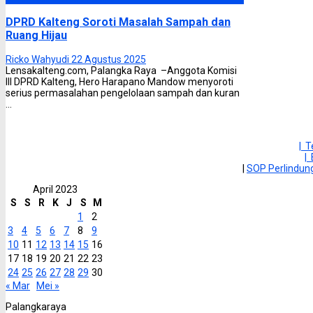
DPRD Kalteng Soroti Masalah Sampah dan
Ruang Hijau
Ricko Wahyudi
22 Agustus 2025
Lensakalteng.com, Palangka Raya –Anggota Komisi
III DPRD Kalteng, Hero Harapano Mandow menyoroti
serius permasalahan pengelolaan sampah dan kuran
...
| 
|
|
SOP Perlindu
April 2023
S
S
R
K
J
S
M
1
2
3
4
5
6
7
8
9
10
11
12
13
14
15
16
17
18
19
20
21
22
23
24
25
26
27
28
29
30
« Mar
Mei »
Palangkaraya