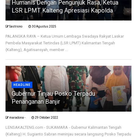
Humanis Dengan Pengunjuk Rasa, Ketua
LSR LPMT Kalteng Apresiasi Kapolda
Sastriono
30 Agustus 2025
PALANGKA RAYA – Ketua Umum Lembaga Swadaya Rakyat Laskar
Pembela Masyarakat Tertindas (LSR LPMT) Kalimantan Tengah
(Kalteng), Agatisansyah, member ...
HEADLINE
Gubernur Tinjau Posko Terpadu
Penanganan Banjir
maradona -
29 Oktober 2022
LENSAKALTENG.com - SUKAMARA - Gubernur Kalimantan Tengah
(Kalteng) H. Sugianto Sabran meninjau secara langsung Posko Terpadu