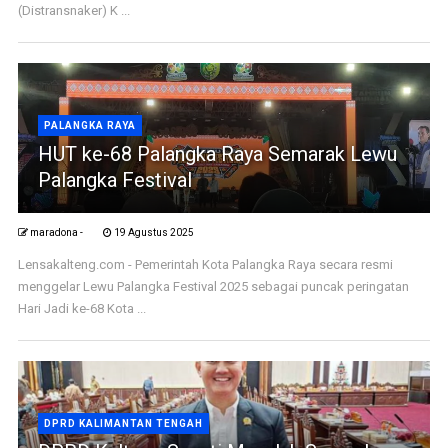
(Distransnaker) K ...
PALANGKA RAYA
HUT ke-68 Palangka Raya Semarak Lewu
Palangka Festival
maradona -
19 Agustus 2025
Lensakalteng.com - Pemerintah Kota Palangka Raya secara resmi
menggelar Lewu Palangka Festival 2025 sebagai puncak peringatan
Hari Jadi ke-68 Kota ...
DPRD KALIMANTAN TENGAH