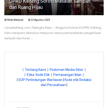
DPRD Kalteng Soroti Masalah Sampah
dan Ruang Hijau
Ricko Wahyudi
22 Agustus 2025
Lensakalteng.com, Palangka Raya –Anggota Komisi III DPRD Kalteng,
Hero Harapano Mandow menyoroti serius permasalahan pengelolaan
sampah dan kuran ...
| Tentang Kami |
Pedoman Media Siber |
| Etika Kode Etik |
Pemasangan Iklan |
|
SOP Perlindungan Wartawan
|
Kode etik Redaksi
dan Perusahaan
|