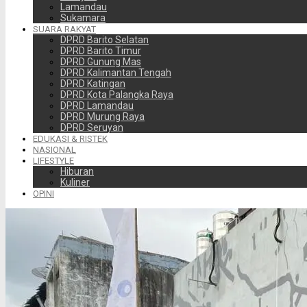
Lamandau
Sukamara
SUARA RAKYAT
DPRD Barito Selatan
DPRD Barito Timur
DPRD Gunung Mas
DPRD Kalimantan Tengah
DPRD Katingan
DPRD Kota Palangka Raya
DPRD Lamandau
DPRD Murung Raya
DPRD Seruyan
EDUKASI & RISTEK
NASIONAL
LIFESTYLE
Hiburan
Kuliner
OPINI