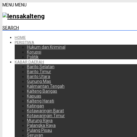
MENU
MENU
SEARCH
HOME
PERISTIWA
Hukum dan Kriminal
Korupsi
Politik
KABAR DAERAH
Barito Selatan
Barito Timur
Barito Utara
Gunung Mas
Kalimantan Tengah
Kalteng Barigas
Kapuas
Kalteng Harati
Katingan
Kotawaringin Barat
Kotawaringin Timur
Murung Raya
Palangka Raya
Pulang Pisau
Seruyan