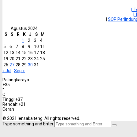
| 
|
|
SOP Perlindu
Agustus 2024
S
S
R
K
J
S
M
1
2
3
4
5
6
7
8
9
10
11
12
13
14
15
16
17
18
19
20
21
22
23
24
25
26
27
28
29
30
31
« Jul
Sep »
Palangkaraya
+
35
°
C
Tinggi:
+
37
Rendah:
+
21
Cerah
© 2021 lensakalteng. All rights reserved.
Type something and Enter