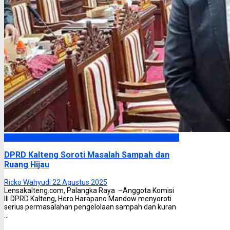
DPRD Kalimantan Tengah
DPRD Kalteng Soroti Masalah Sampah dan
Ruang Hijau
Ricko Wahyudi
22 Agustus 2025
Lensakalteng.com, Palangka Raya –Anggota Komisi
III DPRD Kalteng, Hero Harapano Mandow menyoroti
serius permasalahan pengelolaan sampah dan kuran
...