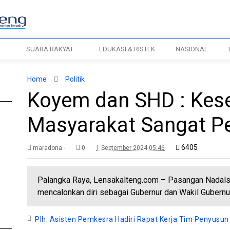
H
SUARA RAKYAT
EDUKASI & RISTEK
NASIONAL
Home
Politik
Koyem dan SHD : Kes
Masyarakat Sangat P
6405
maradona -
0
1 September 2024 05:46
Palangka Raya, Lensakalteng.com – Pasangan Nadals
mencalonkan diri sebagai Gubernur dan Wakil Gubernu
Plh. Asisten Pemkesra Hadiri Rapat Kerja Tim Penyusun