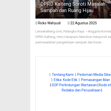
DPRD Kalteng Soroti Masalah
Sampah dan Ruang Hijau
Ricko Wahyudi
22 Agustus 2025
Lensakalteng.com, Palangka Raya –Anggota Komisi 
DPRD Kalteng, Hero Harapano Mandow menyoroti se
permasalahan pengelolaan sampah dan kuran ...
| Tentang Kami |
Pedoman Media Siber
| Etika Kode Etik |
Pemasangan Iklan 
|
SOP Perlindungan Wartawan
|
Kode et
Redaksi dan Perusahaan
|