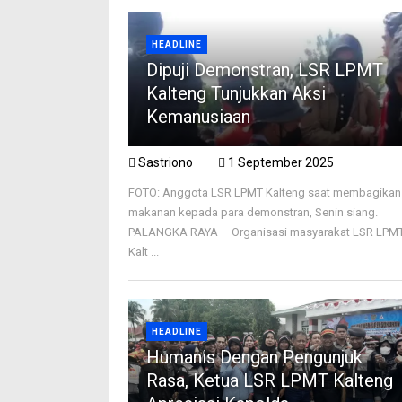
HEADLINE
Dipuji Demonstran, LSR LPMT
Kalteng Tunjukkan Aksi
Kemanusiaan
Sastriono
1 September 2025
FOTO: Anggota LSR LPMT Kalteng saat membagikan
makanan kepada para demonstran, Senin siang.
PALANGKA RAYA – Organisasi masyarakat LSR LPM
Kalt ...
HEADLINE
Humanis Dengan Pengunjuk
Rasa, Ketua LSR LPMT Kalteng