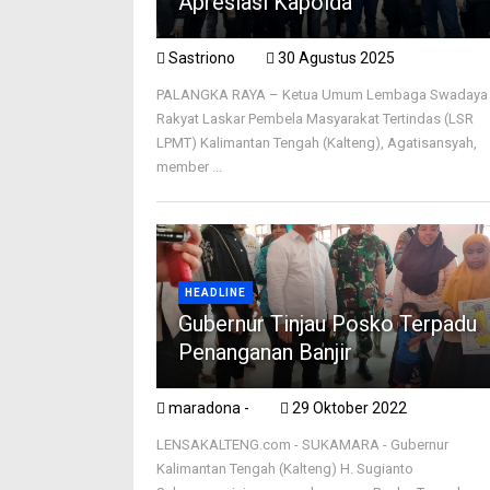
Apresiasi Kapolda
Sastriono
30 Agustus 2025
PALANGKA RAYA – Ketua Umum Lembaga Swadaya
Rakyat Laskar Pembela Masyarakat Tertindas (LSR
LPMT) Kalimantan Tengah (Kalteng), Agatisansyah,
member ...
HEADLINE
Gubernur Tinjau Posko Terpadu
Penanganan Banjir
maradona -
29 Oktober 2022
LENSAKALTENG.com - SUKAMARA - Gubernur
Kalimantan Tengah (Kalteng) H. Sugianto