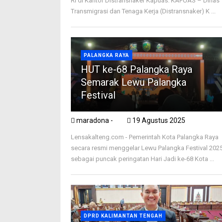
RI di Kantor Distransnaker Kapuas. KAPUAS – Dinas
Transmigrasi dan Tenaga Kerja (Distransnaker) K ...
PALANGKA RAYA
HUT ke-68 Palangka Raya
Semarak Lewu Palangka
Festival
maradona -
19 Agustus 2025
Lensakalteng.com - Pemerintah Kota Palangka Raya
secara resmi menggelar Lewu Palangka Festival 202
sebagai puncak peringatan Hari Jadi ke-68 Kota ...
DPRD KALIMANTAN TENGAH