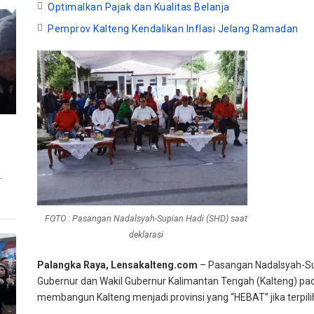
Optimalkan Pajak dan Kualitas Belanja
Pemprov Kalteng Kendalikan Inflasi Jelang Ramadan
T
FOTO : Pasangan Nadalsyah-Supian Hadi (SHD) saat
deklarasi
Palangka Raya, Lensakalteng.com
– Pasangan Nadalsyah-Sup
Gubernur dan Wakil Gubernur Kalimantan Tengah (Kalteng) pa
membangun Kalteng menjadi provinsi yang “HEBAT” jika terpi