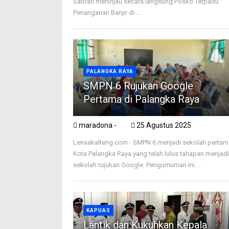
Sabran meninjau secara langsung Posko Terpadu
Penanganan Banjir di ...
PALANGKA RAYA
SMPN 6 Rujukan Google
Pertama di Palangka Raya
maradona -
25 Agustus 2025
Lensakalteng.com - SMPN 6 menjadi sekolah pertam
Kota Palangka Raya yang telah lulus tahapan menjad
sekolah rujukan Google. Pengumuman ini ...
KAPUAS
Lantik dan Kukuhkan Kepala