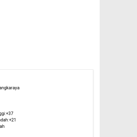
angkaraya
5
ggi:
+
37
dah:
+
21
ah