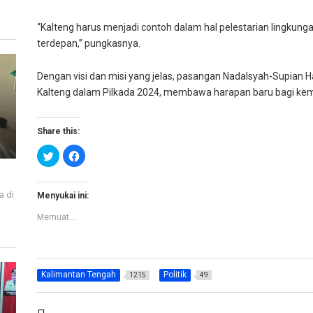
“Kalteng harus menjadi contoh dalam hal pelestarian lingkunga
terdepan,” pungkasnya.
Dengan visi dan misi yang jelas, pasangan Nadalsyah-Supian
Kalteng dalam Pilkada 2024, membawa harapan baru bagi kemaj
Share this:
K
K
l
l
i
i
k
k
u
u
a di
n
n
Menyukai ini:
t
t
i
u
u
Memuat...
k
k
b
m
e
e
r
m
b
b
a
a
g
g
Kalimantan Tengah
Politik
1215
49
i
i
p
k
a
a
d
n
a
d