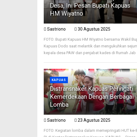
Desa, Ini Pesan Bupati Kapuas
HM Wiyatno
Sastriono
30 Agustus 2025
FOTO: Bupati Kapuas HM Wiyatno bersama Wakil Bu
Kapuas Dodo saat melantik dan mengukuhkan seju
kepala desa PAW dan penjabat kades di Rumah Jab .
KAPUAS
Distransnaker Kapuas Peringati
Kemerdekaan Dengan Berbagai
Lomba
Sastriono
23 Agustus 2025
FOTO: Kegiatan lomba dalam memepringati HUT ke-