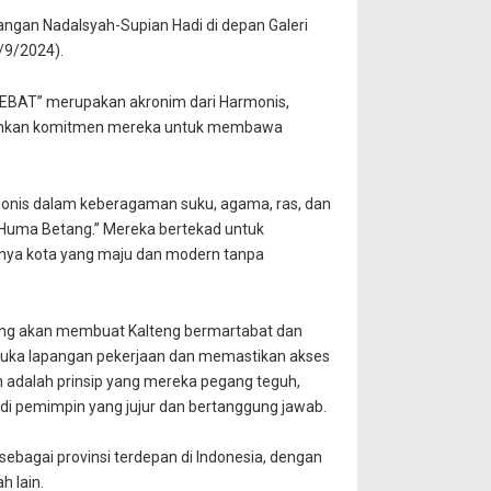
angan Nadalsyah-Supian Hadi di depan Galeri
1/9/2024).
HEBAT” merupakan akronim dari Harmonis,
minkan komitmen mereka untuk membawa
monis dalam keberagaman suku, agama, ras, dan
 “Huma Betang.” Mereka bertekad untuk
nnya kota yang maju dan modern tanpa
ang akan membuat Kalteng bermartabat dan
mbuka lapangan pekerjaan dan memastikan akses
 adalah prinsip yang mereka pegang teguh,
di pemimpin yang jujur dan bertanggung jawab.
ebagai provinsi terdepan di Indonesia, dengan
h lain.