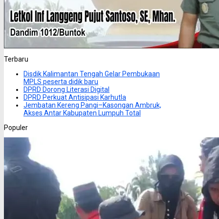
Terbaru
Disdik Kalimantan Tengah Gelar Pembukaan
MPLS peserta didik baru
DPRD Dorong Literasi Digital
DPRD Perkuat Antisipasi Karhutla
Jembatan Kereng Pangi–Kasongan Ambruk,
Akses Antar Kabupaten Lumpuh Total
Populer