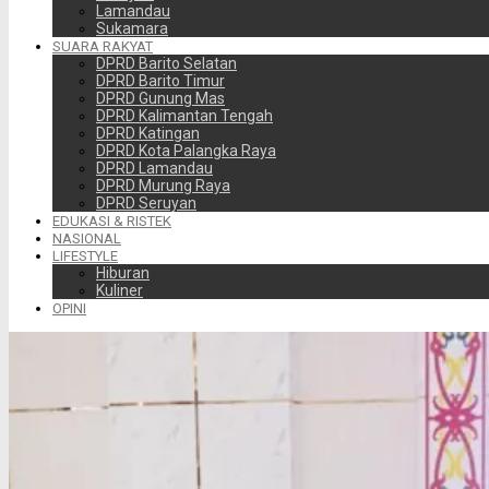
Lamandau
Sukamara
SUARA RAKYAT
DPRD Barito Selatan
DPRD Barito Timur
DPRD Gunung Mas
DPRD Kalimantan Tengah
DPRD Katingan
DPRD Kota Palangka Raya
DPRD Lamandau
DPRD Murung Raya
DPRD Seruyan
EDUKASI & RISTEK
NASIONAL
LIFESTYLE
Hiburan
Kuliner
OPINI