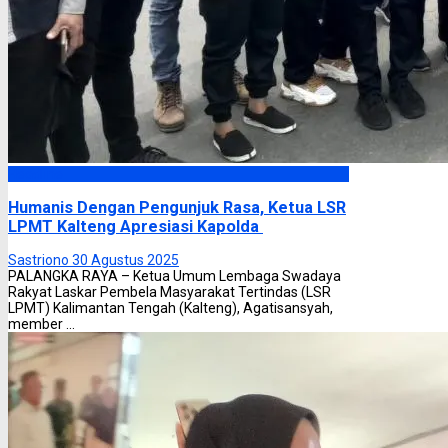
Headline
Humanis Dengan Pengunjuk Rasa, Ketua LSR
LPMT Kalteng Apresiasi Kapolda
Sastriono
30 Agustus 2025
PALANGKA RAYA – Ketua Umum Lembaga Swadaya
Rakyat Laskar Pembela Masyarakat Tertindas (LSR
LPMT) Kalimantan Tengah (Kalteng), Agatisansyah,
member ...