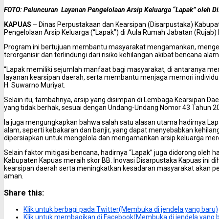
FOTO:
Peluncuran Layanan Pengelolaan Arsip Keluarga “Lapak” oleh D
KAPUAS
– Dinas Perpustakaan dan Kearsipan (Disarpustaka) Kabup
Pengelolaan Arsip Keluarga (“Lapak”) di Aula Rumah Jabatan (Rujab)
Program ini bertujuan membantu masyarakat mengamankan, mengelol
terorganisir dan terlindungi dari risiko kehilangan akibat bencana alam
“Lapak memiliki sejumlah manfaat bagi masyarakat, di antaranya 
layanan kearsipan daerah, serta membantu menjaga memori individu da
H. Suwarno Muriyat.
Selain itu, tambahnya, arsip yang disimpan di Lembaga Kearsipan Da
yang tidak berhak, sesuai dengan Undang-Undang Nomor 43 Tahun 20
Ia juga mengungkapkan bahwa salah satu alasan utama hadirnya Lapa
alam, seperti kebakaran dan banjir, yang dapat menyebabkan kehila
dipersiapkan untuk mengelola dan mengamankan arsip keluarga mer
Selain faktor mitigasi bencana, hadirnya “Lapak” juga didorong oleh h
Kabupaten Kapuas meraih skor BB. Inovasi Disarpustaka Kapuas ini d
kearsipan daerah serta meningkatkan kesadaran masyarakat akan pen
aman.
Share this:
Klik untuk berbagi pada Twitter(Membuka di jendela yang baru)
Klik untuk membagikan di Facebook(Membuka di jendela yang 