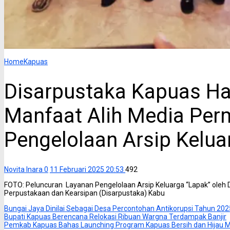
Home
Kapuas
Disarpustaka Kapuas Ha
Manfaat Alih Media Pe
Pengelolaan Arsip Keluar
Novita Inara
0
11 Februari 2025 20:53
492
FOTO: Peluncuran Layanan Pengelolaan Arsip Keluarga “Lapak” oleh
Perpustakaan dan Kearsipan (Disarpustaka) Kabu
Bungai Jaya Dinilai Sebagai Desa Percontohan Antikorupsi Tahun 202
Bupati Kapuas Berencana Relokasi Ribuan Wargna Terdampak Banjir
Pemkab Kapuas Bahas Launching Program Kapuas Bersih dan Hijau M