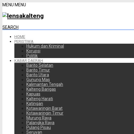
MENU
MENU
SEARCH
HOME
PERISTIWA
Hukum dan Kriminal
Korupsi
Politik
KABAR DAERAH
Barito Selatan
Barito Timur
Barito Utara
Gunung Mas
Kalimantan Tengah
Kalteng Barigas
Kapuas
Kalteng Harati
Katingan
Kotawaringin Barat
Kotawaringin Timur
Murung Raya
Palangka Raya
Pulang Pisau
Seruyan