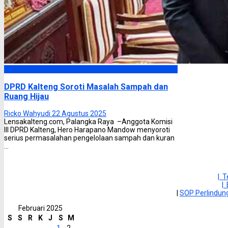
DPRD Kalimantan Tengah
DPRD Kalteng Soroti Masalah Sampah dan
Ruang Hijau
Ricko Wahyudi
22 Agustus 2025
Lensakalteng.com, Palangka Raya –Anggota Komisi
III DPRD Kalteng, Hero Harapano Mandow menyoroti
serius permasalahan pengelolaan sampah dan kuran
...
| 
|
|
SOP Perlindu
Februari 2025
S
S
R
K
J
S
M
1
2