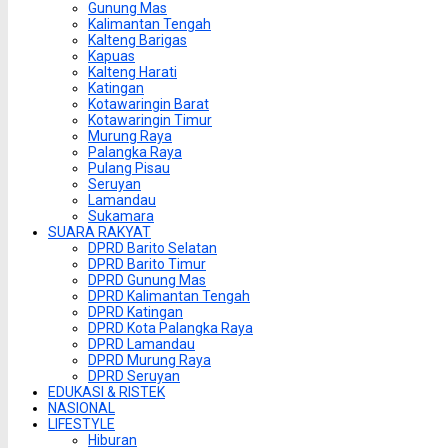
Gunung Mas
Kalimantan Tengah
Kalteng Barigas
Kapuas
Kalteng Harati
Katingan
Kotawaringin Barat
Kotawaringin Timur
Murung Raya
Palangka Raya
Pulang Pisau
Seruyan
Lamandau
Sukamara
SUARA RAKYAT
DPRD Barito Selatan
DPRD Barito Timur
DPRD Gunung Mas
DPRD Kalimantan Tengah
DPRD Katingan
DPRD Kota Palangka Raya
DPRD Lamandau
DPRD Murung Raya
DPRD Seruyan
EDUKASI & RISTEK
NASIONAL
LIFESTYLE
Hiburan