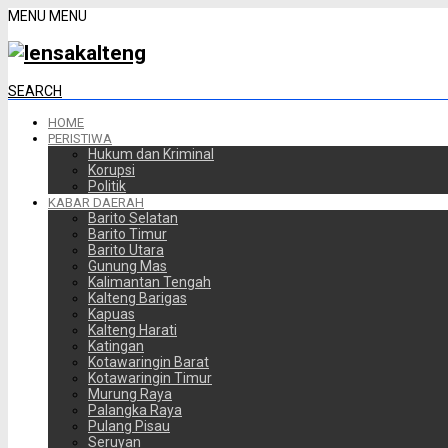
MENU
MENU
SEARCH
HOME
PERISTIWA
Hukum dan Kriminal
Korupsi
Politik
KABAR DAERAH
Barito Selatan
Barito Timur
Barito Utara
Gunung Mas
Kalimantan Tengah
Kalteng Barigas
Kapuas
Kalteng Harati
Katingan
Kotawaringin Barat
Kotawaringin Timur
Murung Raya
Palangka Raya
Pulang Pisau
Seruyan