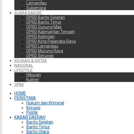
Lamandau
Sukamara
SUARA RAKYAT
DPRD Barito Selatan
DPRD Barito Timur
DPRD Gunung Mas
DPRD Kalimantan Tengah
DPRD Katingan
DPRD Kota Palangka Raya
DPRD Lamandau
DPRD Murung Raya
DPRD Seruyan
EDUKASI & RISTEK
NASIONAL
LIFESTYLE
Hiburan
Kuliner
OPINI
HOME
PERISTIWA
Hukum dan Kriminal
Korupsi
Politik
KABAR DAERAH
Barito Selatan
Barito Timur
Barito Utara