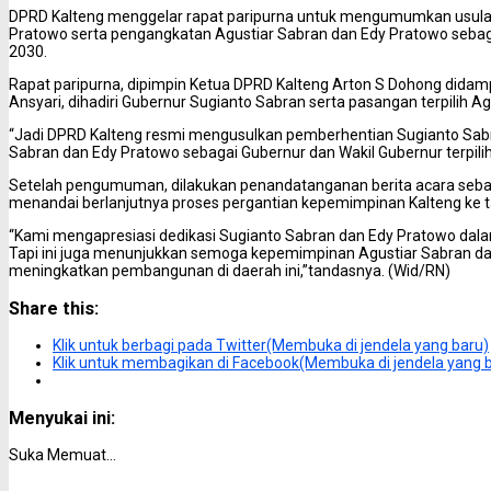
DPRD Kalteng menggelar rapat paripurna untuk mengumumkan usula
Pratowo serta pengangkatan Agustiar Sabran dan Edy Pratowo sebag
2030.
Rapat paripurna, dipimpin Ketua DPRD Kalteng Arton S Dohong dida
Ansyari, dihadiri Gubernur Sugianto Sabran serta pasangan terpilih A
“Jadi DPRD Kalteng resmi mengusulkan pemberhentian Sugianto Sab
Sabran dan Edy Pratowo sebagai Gubernur dan Wakil Gubernur terpilih
Setelah pengumuman, dilakukan penandatanganan berita acara sebaga
menandai berlanjutnya proses pergantian kepemimpinan Kalteng ke t
“Kami mengapresiasi dedikasi Sugianto Sabran dan Edy Pratowo dala
Tapi ini juga menunjukkan semoga kepemimpinan Agustiar Sabran d
meningkatkan pembangunan di daerah ini,”tandasnya. (Wid/RN)
Share this:
Klik untuk berbagi pada Twitter(Membuka di jendela yang baru)
Klik untuk membagikan di Facebook(Membuka di jendela yang 
Menyukai ini:
Suka
Memuat...