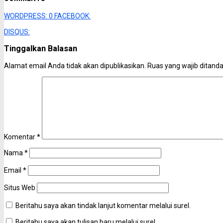
WORDPRESS:
0
FACEBOOK:
DISQUS:
Tinggalkan Balasan
Alamat email Anda tidak akan dipublikasikan.
Ruas yang wajib ditand
Komentar
*
Nama
*
Email
*
Situs Web
Beritahu saya akan tindak lanjut komentar melalui surel.
Beritahu saya akan tulisan baru melalui surel.