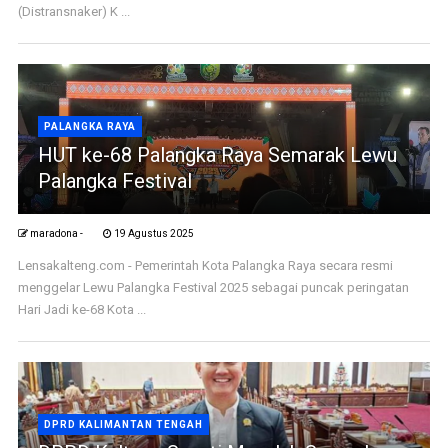
(Distransnaker) K ...
PALANGKA RAYA
HUT ke-68 Palangka Raya Semarak Lewu
Palangka Festival
maradona -
19 Agustus 2025
Lensakalteng.com - Pemerintah Kota Palangka Raya secara resmi
menggelar Lewu Palangka Festival 2025 sebagai puncak peringatan
Hari Jadi ke-68 Kota ...
DPRD KALIMANTAN TENGAH