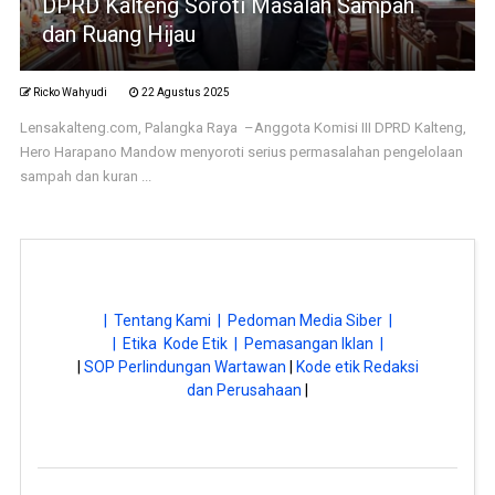
DPRD Kalteng Soroti Masalah Sampah
dan Ruang Hijau
Ricko Wahyudi
22 Agustus 2025
Lensakalteng.com, Palangka Raya –Anggota Komisi III DPRD Kalteng,
Hero Harapano Mandow menyoroti serius permasalahan pengelolaan
sampah dan kuran ...
| Tentang Kami |
Pedoman Media Siber |
| Etika Kode Etik |
Pemasangan Iklan |
|
SOP Perlindungan Wartawan
|
Kode etik Redaksi
dan Perusahaan
|