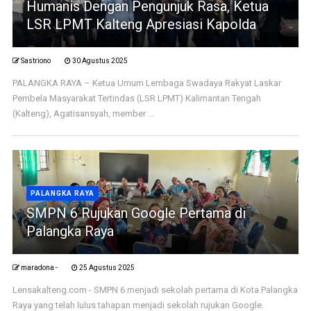
Humanis Dengan Pengunjuk Rasa, Ketua
LSR LPMT Kalteng Apresiasi Kapolda
Sastriono
30 Agustus 2025
PALANGKA RAYA – Ketua Umum Lembaga Swadaya Rakyat Laskar
Pembela Masyarakat Tertindas (LSR LPMT) Kalimantan Tengah
(Kalteng), Agatisansyah, member ...
PALANGKA RAYA
SMPN 6 Rujukan Google Pertama di
Palangka Raya
maradona -
25 Agustus 2025
Lensakalteng.com - SMPN 6 menjadi sekolah pertama di Kota Palangka
Raya yang telah lulus tahapan menjadi sekolah rujukan Google.