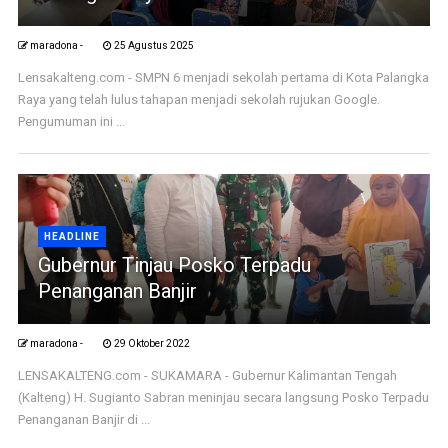
maradona -
25 Agustus 2025
Lensakalteng.com - SMPN 6 menjadi sekolah pertama di Kota Palangka
Raya yang telah lulus tahapan menjadi sekolah rujukan Google.
Pengumuman ini ...
HEADLINE
Gubernur Tinjau Posko Terpadu
Penanganan Banjir
maradona -
29 Oktober 2022
LENSAKALTENG.com - SUKAMARA - Gubernur Kalimantan Tengah
(Kalteng) H. Sugianto Sabran meninjau secara langsung Posko Terpadu
Penanganan Banjir di ...