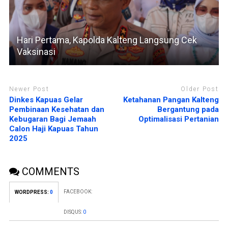
Hari Pertama, Kapolda Kalteng Langsung Cek
Vaksinasi
Newer Post
Older Post
Dinkes Kapuas Gelar
Ketahanan Pangan Kalteng
Pembinaan Kesehatan dan
Bergantung pada
Kebugaran Bagi Jemaah
Optimalisasi Pertanian
Calon Haji Kapuas Tahun
2025
COMMENTS
FACEBOOK:
WORDPRESS:
0
DISQUS:
0