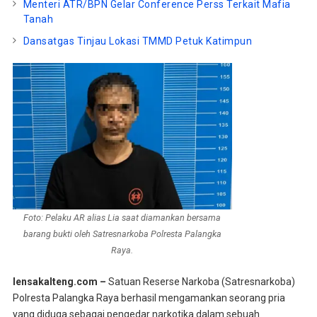
Menteri ATR/BPN Gelar Conference Perss Terkait Mafia
Tanah
Dansatgas Tinjau Lokasi TMMD Petuk Katimpun
Foto: Pelaku AR alias Lia saat diamankan bersama
barang bukti oleh Satresnarkoba Polresta Palangka
Raya.
lensakalteng.com –
Satuan Reserse Narkoba (Satresnarkoba)
Polresta Palangka Raya berhasil mengamankan seorang pria
yang diduga sebagai pengedar narkotika dalam sebuah