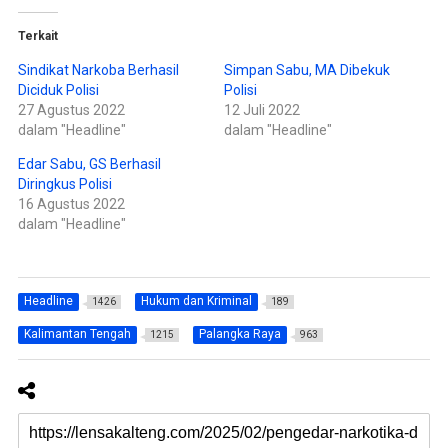
a
d
T
i
w
F
Terkait
i
a
t
c
t
e
Sindikat Narkoba Berhasil
Simpan Sabu, MA Dibekuk
e
b
Diciduk Polisi
Polisi
r
o
(
o
27 Agustus 2022
12 Juli 2022
M
k
e
(
dalam "Headline"
dalam "Headline"
m
M
b
e
Edar Sabu, GS Berhasil
u
m
k
b
Diringkus Polisi
a
u
d
k
16 Agustus 2022
i
a
dalam "Headline"
j
d
e
i
n
j
d
e
e
n
l
d
a
e
Headline
Hukum dan Kriminal
1426
189
y
l
a
a
n
y
Kalimantan Tengah
Palangka Raya
1215
963
g
a
b
n
a
g
r
b
u
a
)
r
u
)