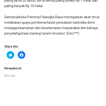
paling lama 20 tahun, serta denda paling sedikit Rp 1 miliar dan
paling banyak Rp 10 miliar.
Satresnarkoba Polresta Palangka Raya menegaskan akan terus
melakukan upaya pemberantasan peredaran narkotika demi
menjaga keamanan dan keselamatan masyarakat dari bahaya
penyalahgunaan barang haram tersebut. (Don/**)
Share this:
K
K
l
l
i
i
k
k
u
u
n
n
Menyukai ini:
t
t
u
u
Memuat...
k
k
b
m
e
e
r
m
b
b
a
a
g
g
i
i
p
k
a
a
d
n