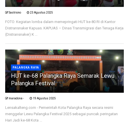
Sastriono
23 Agustus 2025
FOTO: Kegiatan lomba dalam memepringati HUT ke-80 RI di Kantor
Distransnaker Kapuas. KAPUAS – Dinas Transmigrasi dan Tenaga Kerja
(Distransnaker) K ...
PALANGKA RAYA
HUT ke-68 Palangka Raya Semarak Lewu
Palangka Festival
maradona -
19 Agustus 2025
Lensakalteng.com - Pemerintah Kota Palangka Raya secara resmi
menggelar Lewu Palangka Festival 2025 sebagai puncak peringatan
Hari Jadi ke-68 Kota ...