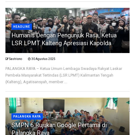
HEADLINE
Humanis Dengan Pengunjuk Rasa, Ketua
LSR LPMT Kalteng Apresiasi Kapolda
Sastriono
30 Agustus 2025
PALANGKA RAYA – Ketua Umum Lembaga Swadaya Rakyat Laskar
Pembela Masyarakat Tertindas (LSR LPMT) Kalimantan Tengah
(Kalteng), Agatisansyah, member ...
PALANGKA RAYA
SMPN 6 Rujukan Google Pertama di
Palangka Raya