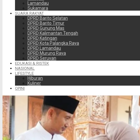
Lamandau
Sukamara
SUARA RAKYAT
DPRD Barito Selatan
DPRD Barito Timur
DPRD Gunung Mas
DPRD Kalimantan Tengah
DPRD Katingan
DPRD Kota Palangka Raya
DPRD Lamandau
DPRD Murung Raya
DPRD Seruyan
EDUKASI & RISTEK
NASIONAL
LIFESTYLE
Hiburan
Kuliner
OPINI