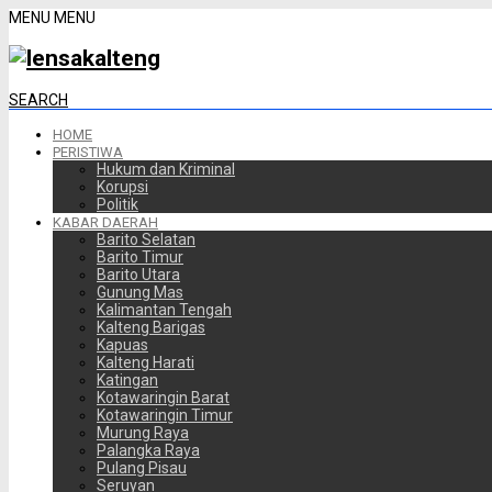
MENU
MENU
SEARCH
HOME
PERISTIWA
Hukum dan Kriminal
Korupsi
Politik
KABAR DAERAH
Barito Selatan
Barito Timur
Barito Utara
Gunung Mas
Kalimantan Tengah
Kalteng Barigas
Kapuas
Kalteng Harati
Katingan
Kotawaringin Barat
Kotawaringin Timur
Murung Raya
Palangka Raya
Pulang Pisau
Seruyan