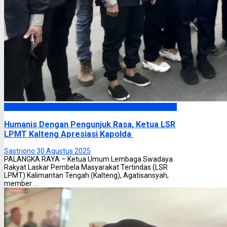
Headline
Humanis Dengan Pengunjuk Rasa, Ketua LSR
LPMT Kalteng Apresiasi Kapolda
Sastriono
30 Agustus 2025
PALANGKA RAYA – Ketua Umum Lembaga Swadaya
Rakyat Laskar Pembela Masyarakat Tertindas (LSR
LPMT) Kalimantan Tengah (Kalteng), Agatisansyah,
member ...