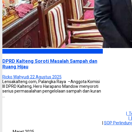
DPRD Kalimantan Tengah
DPRD Kalteng Soroti Masalah Sampah dan
Ruang Hijau
Ricko Wahyudi
22 Agustus 2025
Lensakalteng.com, Palangka Raya –Anggota Komisi
III DPRD Kalteng, Hero Harapano Mandow menyoroti
serius permasalahan pengelolaan sampah dan kuran
...
| 
|
|
SOP Perlindu
Maret 2025