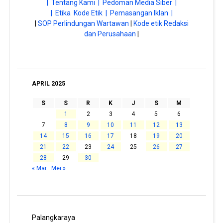
| Tentang Kami |
Pedoman Media Siber |
| Etika Kode Etik |
Pemasangan Iklan |
|
SOP Perlindungan Wartawan
|
Kode etik Redaksi
dan Perusahaan
|
APRIL 2025
S
S
R
K
J
S
M
1
2
3
4
5
6
7
8
9
10
11
12
13
14
15
16
17
18
19
20
21
22
23
24
25
26
27
28
29
30
« Mar
Mei »
Palangkaraya