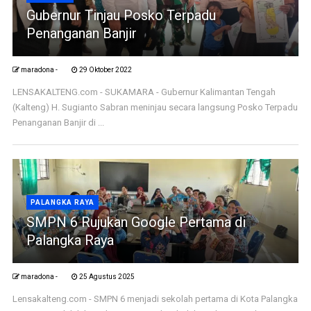
Gubernur Tinjau Posko Terpadu
Penanganan Banjir
maradona -
29 Oktober 2022
LENSAKALTENG.com - SUKAMARA - Gubernur Kalimantan Tengah
(Kalteng) H. Sugianto Sabran meninjau secara langsung Posko Terpadu
Penanganan Banjir di ...
PALANGKA RAYA
SMPN 6 Rujukan Google Pertama di
Palangka Raya
maradona -
25 Agustus 2025
Lensakalteng.com - SMPN 6 menjadi sekolah pertama di Kota Palangka