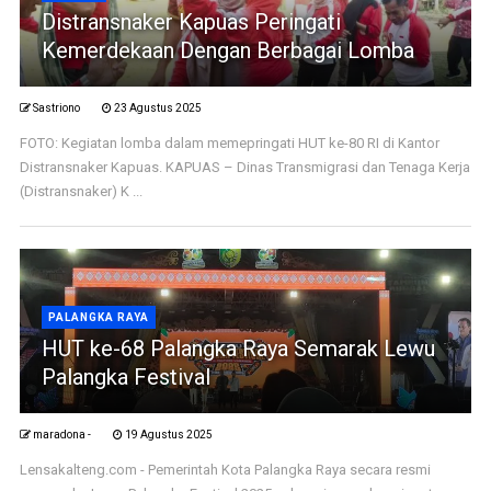
Distransnaker Kapuas Peringati
Kemerdekaan Dengan Berbagai Lomba
Sastriono
23 Agustus 2025
FOTO: Kegiatan lomba dalam memepringati HUT ke-80 RI di Kantor
Distransnaker Kapuas. KAPUAS – Dinas Transmigrasi dan Tenaga Kerja
(Distransnaker) K ...
PALANGKA RAYA
HUT ke-68 Palangka Raya Semarak Lewu
Palangka Festival
maradona -
19 Agustus 2025
Lensakalteng.com - Pemerintah Kota Palangka Raya secara resmi