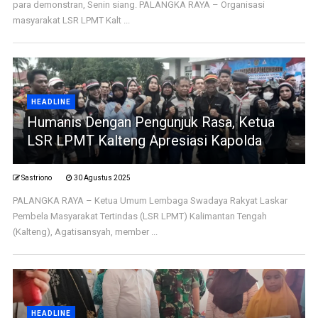
para demonstran, Senin siang. PALANGKA RAYA – Organisasi
masyarakat LSR LPMT Kalt ...
HEADLINE
Humanis Dengan Pengunjuk Rasa, Ketua
LSR LPMT Kalteng Apresiasi Kapolda
Sastriono
30 Agustus 2025
PALANGKA RAYA – Ketua Umum Lembaga Swadaya Rakyat Laskar
Pembela Masyarakat Tertindas (LSR LPMT) Kalimantan Tengah
(Kalteng), Agatisansyah, member ...
HEADLINE