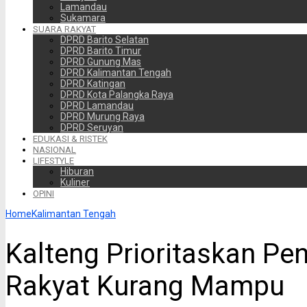
Lamandau
Sukamara
SUARA RAKYAT
DPRD Barito Selatan
DPRD Barito Timur
DPRD Gunung Mas
DPRD Kalimantan Tengah
DPRD Katingan
DPRD Kota Palangka Raya
DPRD Lamandau
DPRD Murung Raya
DPRD Seruyan
EDUKASI & RISTEK
NASIONAL
LIFESTYLE
Hiburan
Kuliner
OPINI
Home
Kalimantan Tengah
Kalteng Prioritaskan Pe
Rakyat Kurang Mampu