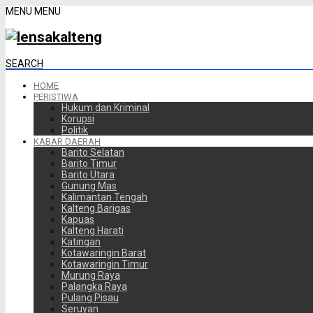
MENU
MENU
SEARCH
HOME
PERISTIWA
Hukum dan Kriminal
Korupsi
Politik
KABAR DAERAH
Barito Selatan
Barito Timur
Barito Utara
Gunung Mas
Kalimantan Tengah
Kalteng Barigas
Kapuas
Kalteng Harati
Katingan
Kotawaringin Barat
Kotawaringin Timur
Murung Raya
Palangka Raya
Pulang Pisau
Seruyan