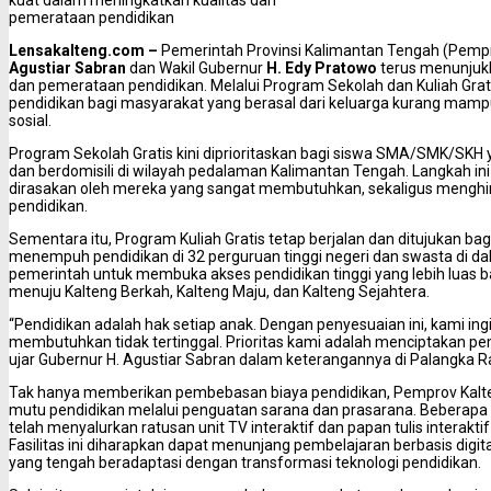
kuat dalam meningkatkan kualitas dan
pemerataan pendidikan
Lensakalteng.com –
Pemerintah Provinsi Kalimantan Tengah (Pemp
Agustiar Sabran
dan Wakil Gubernur
H. Edy Pratowo
terus menunjuk
dan pemerataan pendidikan. Melalui Program Sekolah dan Kuliah Gra
pendidikan bagi masyarakat yang berasal dari keluarga kurang mampu
sosial.
Program Sekolah Gratis kini diprioritaskan bagi siswa SMA/SMK/SKH 
dan berdomisili di wilayah pedalaman Kalimantan Tengah. Langkah in
dirasakan oleh mereka yang sangat membutuhkan, sekaligus menghin
pendidikan.
‎Sementara itu, Program Kuliah Gratis tetap berjalan dan ditujukan 
menempuh pendidikan di 32 perguruan tinggi negeri dan swasta di dal
pemerintah untuk membuka akses pendidikan tinggi yang lebih luas 
menuju Kalteng Berkah, Kalteng Maju, dan Kalteng Sejahtera.
‎“Pendidikan adalah hak setiap anak. Dengan penyesuaian ini, kami 
membutuhkan tidak tertinggal. Prioritas kami adalah menciptakan pe
ujar Gubernur H. Agustiar Sabran dalam keterangannya di Palangka R
‎Tak hanya memberikan pembebasan biaya pendidikan, Pemprov Kalt
mutu pendidikan melalui penguatan sarana dan prasarana. Beberapa h
telah menyalurkan ratusan unit TV interaktif dan papan tulis interaktif
Fasilitas ini diharapkan dapat menunjang pembelajaran berbasis digita
yang tengah beradaptasi dengan transformasi teknologi pendidikan.