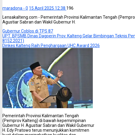
maradona -
0
15 April 2025 12:38
196
Lensakalteng.com - Pemerintah Provinsi Kalimantan Tengah (Pempro
Agustiar Sabran dan Wakil Gubernur H.
Gubernur Coblos di TPS 87
UPT. BPSMB Dinas Dagperin Prov. Kalteng Gelar Bimbingan Teknis P
8152:2021)
Dinkes Kalteng Raih Penghargaan UHC Award 2026
Pemerintah Provinsi Kalimantan Tengah
(Pemprov Kalteng) di bawah kepemimpinan
Gubernur H. Agustiar Sabran dan Wakil Gubernur
H. Edy Pratowo terus menunjukkan komitmen