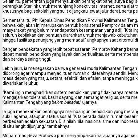
‎Selain itu, pemerintah juga menyalurkan perangkat panel surya bagi se
perangkat Starlink untuk menunjang konektivitas internet, serta alat t
khususnya bagi sekolah yang sulit dijangkau lewat jalur darat, serta 
Sementara itu, Plt. Kepala Dinas Pendidikan Provinsi Kalimantan Teng
bahwa kebijakan ini merupakan bentuk konsistensi Pemprov dalam m
masyarakat yang belum mendapatkan kesempatan yang adil. “Kita ingi
seluruh kebijakan dan bantuan diarahkan untuk menjawab kebutuhan ri
hingga fasilitas penunjang yang memadai,” ungkapnya saat ditemui di
‎Dengan pendekatan yang lebih tepat sasaran, Pemprov Kalteng berhar
dapat meraih pendidikan yang layak dan berkualitas, serta mempersia
dan berdaya saing tinggi.
‎Lebih jauh, ia menegaskan bahwa generasi muda Kalimantan Tengah a
didorong agar mampu menjadi tuan rumah di daerahnya sendiri. Men
masa depan yang maju, setara, efektif, dan efisien, tanpa meninggalkan
diwariskan leluhur.
‎“Kami ingin menghadirkan sistem pendidikan yang tidak hanya menc
mengajarkan toleransi, kasih sayang, dan semangat religius, serta me
Kalimantan Tengah yang
belom bahadat
,” ujarnya.
Ia juga menekankan pentingnya membangun pendidikan yang merang
suku, agama, ataupun status sosial. “Kita berada dalam rumah besa
perbedaan adalah kekuatan. Di sinilah nilai nasionalisme dan Indonesia
di situ langit dijunjung,” tambahnya.
‎Muhammad Reza Prabowo pun menyampaikan harapannya agar seluru