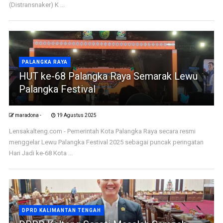
(Distransnaker) K ...
PALANGKA RAYA
HUT ke-68 Palangka Raya Semarak Lewu
Palangka Festival
maradona -
19 Agustus 2025
Lensakalteng.com - Pemerintah Kota Palangka Raya secara resmi
menggelar Lewu Palangka Festival 2025 sebagai puncak peringatan
Hari Jadi ke-68 Kota ...
DPRD KALIMANTAN TENGAH