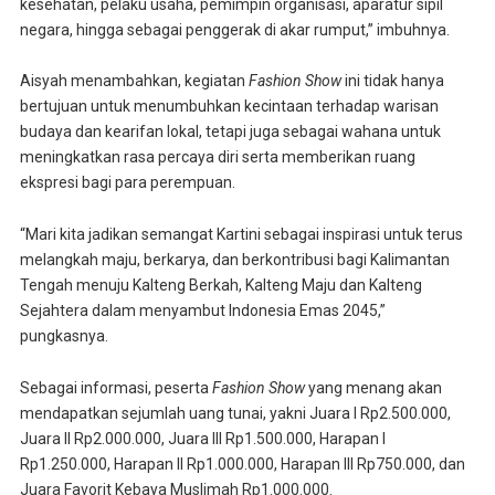
kesehatan, pelaku usaha, pemimpin organisasi, aparatur sipil
negara, hingga sebagai penggerak di akar rumput,” imbuhnya.
Aisyah menambahkan, kegiatan
Fashion Show
ini tidak hanya
bertujuan untuk menumbuhkan kecintaan terhadap warisan
budaya dan kearifan lokal, tetapi juga sebagai wahana untuk
meningkatkan rasa percaya diri serta memberikan ruang
ekspresi bagi para perempuan.
“Mari kita jadikan semangat Kartini sebagai inspirasi untuk terus
melangkah maju, berkarya, dan berkontribusi bagi Kalimantan
Tengah menuju Kalteng Berkah, Kalteng Maju dan Kalteng
Sejahtera dalam menyambut Indonesia Emas 2045,”
pungkasnya.
Sebagai informasi, peserta
Fashion Show
yang menang akan
mendapatkan sejumlah uang tunai, yakni Juara I Rp2.500.000,
Juara II Rp2.000.000, Juara III Rp1.500.000, Harapan I
Rp1.250.000, Harapan II Rp1.000.000, Harapan III Rp750.000, dan
Juara Favorit Kebaya Muslimah Rp1.000.000.