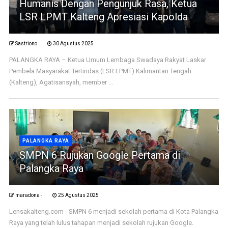
Humanis Dengan Pengunjuk Rasa, Ketua
LSR LPMT Kalteng Apresiasi Kapolda
Sastriono
30 Agustus 2025
PALANGKA RAYA – Ketua Umum Lembaga Swadaya Rakyat Laskar
Pembela Masyarakat Tertindas (LSR LPMT) Kalimantan Tengah
(Kalteng), Agatisansyah, member ...
PALANGKA RAYA
SMPN 6 Rujukan Google Pertama di
Palangka Raya
maradona -
25 Agustus 2025
Lensakalteng.com - SMPN 6 menjadi sekolah pertama di Kota Palangka
Raya yang telah lulus tahapan menjadi sekolah rujukan Google.