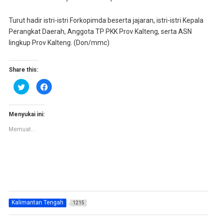
Turut hadir istri-istri Forkopimda beserta jajaran, istri-istri Kepala
Perangkat Daerah, Anggota TP PKK Prov Kalteng, serta ASN
lingkup Prov Kalteng. (Don/mmc)
Share this:
K
K
l
l
i
i
k
k
u
u
n
n
Menyukai ini:
t
t
u
u
Memuat...
k
k
b
m
e
e
r
m
b
b
a
a
g
g
i
i
p
k
a
a
d
n
a
d
T
i
Kalimantan Tengah
1215
w
F
i
a