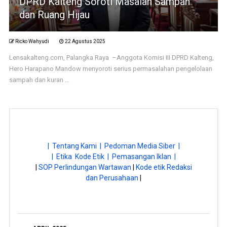
DPRD Kalteng Soroti Masalah Sampah
dan Ruang Hijau
Ricko Wahyudi
22 Agustus 2025
Lensakalteng.com, Palangka Raya –Anggota Komisi III DPRD Kalteng,
Hero Harapano Mandow menyoroti serius permasalahan pengelolaan
sampah dan kuran ...
| Tentang Kami |
Pedoman Media Siber |
| Etika Kode Etik |
Pemasangan Iklan |
|
SOP Perlindungan Wartawan
|
Kode etik Redaksi
dan Perusahaan
|