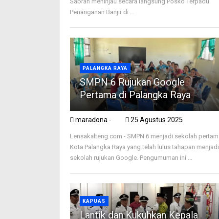
Sabran meninjau secara langsung Posko Terpadu
Penanganan Banjir di ...
PALANGKA RAYA
SMPN 6 Rujukan Google
Pertama di Palangka Raya
maradona -
25 Agustus 2025
Lensakalteng.com - SMPN 6 menjadi sekolah pertam
Kota Palangka Raya yang telah lulus tahapan menjad
sekolah rujukan Google. Pengumuman ini ...
KAPUAS
Lantik dan Kukuhkan Kepala