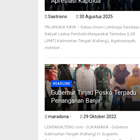
Apresiasi Kapolda
Sastriono
30 Agustus 2025
PALANGKA RAYA – Ketua Umum Lembaga Swadaya
Rakyat Laskar Pembela Masyarakat Tertindas (LSR
LPMT) Kalimantan Tengah (Kalteng), Agatisansyah,
member ...
HEADLINE
Gubernur Tinjau Posko Terpadu
Penanganan Banjir
maradona -
29 Oktober 2022
LENSAKALTENG.com - SUKAMARA - Gubernur
Kalimantan Tengah (Kalteng) H. Sugianto