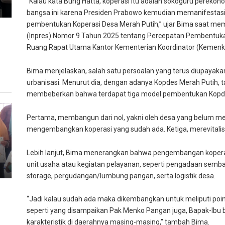
“Kalau kata Bung Hatta, koperasi itu adalah sokoguru perekonom
bangsa ini karena Presiden Prabowo kemudian memanifestasik
pembentukan Koperasi Desa Merah Putih,” ujar Bima saat memim
(Inpres) Nomor 9 Tahun 2025 tentang Percepatan Pembentuka
Ruang Rapat Utama Kantor Kementerian Koordinator (Kemenko
Bima menjelaskan, salah satu persoalan yang terus diupayak
urbanisasi. Menurut dia, dengan adanya Kopdes Merah Putih, ta
membeberkan bahwa terdapat tiga model pembentukan Kopdes
Pertama, membangun dari nol, yakni oleh desa yang belum m
mengembangkan koperasi yang sudah ada. Ketiga, merevitalisasi
Lebih lanjut, Bima menerangkan bahwa pengembangan kopera
unit usaha atau kegiatan pelayanan, seperti pengadaan sembako
storage, pergudangan/lumbung pangan, serta logistik desa.
“Jadi kalau sudah ada maka dikembangkan untuk meliputi poin-p
seperti yang disampaikan Pak Menko Pangan juga, Bapak-Ibu 
karakteristik di daerahnya masing-masing,” tambah Bima.