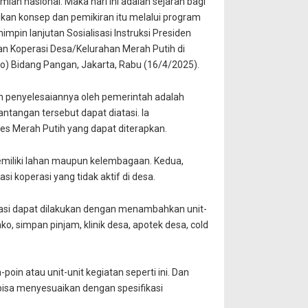
ian nasional. Maka hari ini adalah sejarah bagi
an konsep dan pemikiran itu melalui program
pin lanjutan Sosialisasi Instruksi Presiden
n Koperasi Desa/Kelurahan Merah Putih di
) Bidang Pangan, Jakarta, Rabu (16/4/2025).
an penyelesaiannya oleh pemerintah adalah
ntangan tersebut dapat diatasi. Ia
 Merah Putih yang dapat diterapkan.
emiliki lahan maupun kelembagaan. Kedua,
 koperasi yang tidak aktif di desa.
si dapat dilakukan dengan menambahkan unit-
, simpan pinjam, klinik desa, apotek desa, cold
oin atau unit-unit kegiatan seperti ini. Dan
bisa menyesuaikan dengan spesifikasi