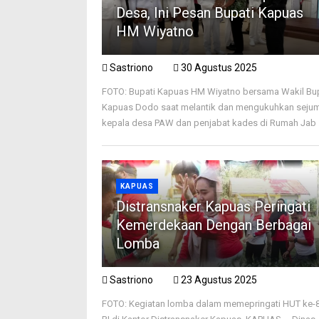
Desa, Ini Pesan Bupati Kapuas
HM Wiyatno
Sastriono
30 Agustus 2025
FOTO: Bupati Kapuas HM Wiyatno bersama Wakil Bu
Kapuas Dodo saat melantik dan mengukuhkan seju
kepala desa PAW dan penjabat kades di Rumah Jab .
KAPUAS
Distransnaker Kapuas Peringati
Kemerdekaan Dengan Berbagai
Lomba
Sastriono
23 Agustus 2025
FOTO: Kegiatan lomba dalam memepringati HUT ke-