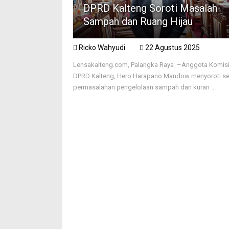
DPRD Kalteng Soroti Masalah
Sampah dan Ruang Hijau
Ricko Wahyudi
22 Agustus 2025
Lensakalteng.com, Palangka Raya –Anggota Komisi 
DPRD Kalteng, Hero Harapano Mandow menyoroti se
permasalahan pengelolaan sampah dan kuran ...