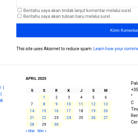
Beritahu saya akan tindak lanjut komentar melalui surel.
Beritahu saya akan tulisan baru melalui surel.
This site uses Akismet to reduce spam.
Learn how your comme
APRIL 2025
Pal
 |
+
3
S
S
R
K
J
S
M
|
°
1
2
3
4
5
6
ik
C
7
8
9
10
11
12
13
Tin
14
15
16
17
18
19
20
Ren
21
22
23
24
25
26
27
Cer
28
29
30
« Mar
Mei »