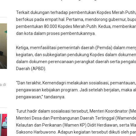
Terkait dukungan terhadap pembentukan Kopdes Merah Putih
berfokus pada empat hal. Pertama, mendorong gubernur, bupati
pembentukan 80.000 Kopdes Merah Putih. Kedua, memberikan
dan kota dalam proses pembentukannya.
Ketiga, memfasilitasi pemerintah daerah (Pemda) dalam me
kegiatan, dan subkegiatan pendukung Kopdes dalam dokume
dalam dokumen perencanaan perangkat daerah serta pengalo
Daerah (APBD).
“Dan terakhir, Kemendagri melakukan sosialisasi, pemantauan,
a di
pengawasan kebijakan program. Jadi setelah berjalan, maka ak
i
pengawasan,” tandasnya.
Turut hadir dalam sosialisasi tersebut, Menteri Koordinator (M
Menteri Desa dan Pembangunan Daerah Tertinggal (Wamendes
Kelautan dan Perikanan (Wamen KP) Didit Herdiawan, serta W
Saksono Harbuwono. Adapun kegiatan tersebut diikuti oleh par