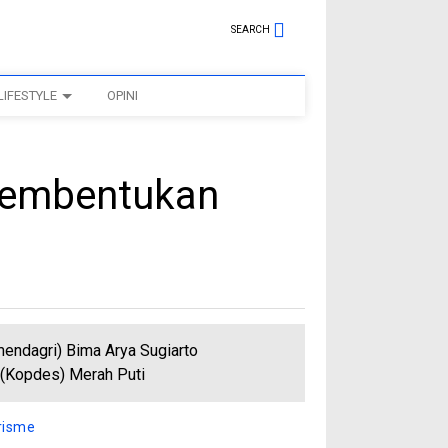
SEARCH
LIFESTYLE
OPINI
Pembentukan
endagri) Bima Arya Sugiarto
(Kopdes) Merah Puti
risme