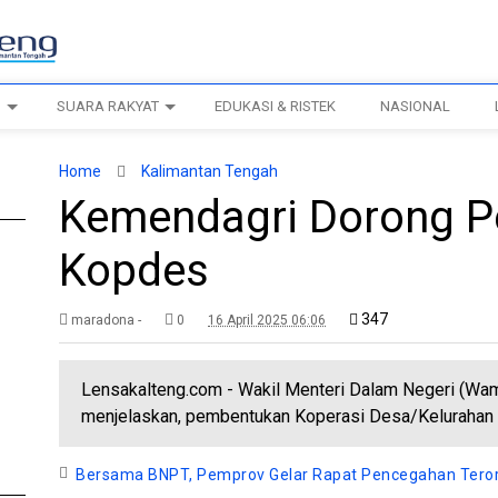
H
SUARA RAKYAT
EDUKASI & RISTEK
NASIONAL
Home
Kalimantan Tengah
Kemendagri Dorong 
Kopdes
347
maradona -
0
16 April 2025 06:06
Lensakalteng.com - Wakil Menteri Dalam Negeri (Wam
menjelaskan, pembentukan Koperasi Desa/Kelurahan 
Bersama BNPT, Pemprov Gelar Rapat Pencegahan Tero