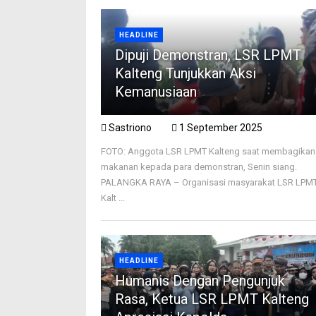
HEADLINE
Dipuji Demonstran, LSR LPMT
Kalteng Tunjukkan Aksi
Kemanusiaan
Sastriono
1 September 2025
FOTO: Anggota LSR LPMT Kalteng saat membagikan
makanan kepada para demonstran, Senin siang.
PALANGKA RAYA – Organisasi masyarakat LSR LPM
Kalt ...
HEADLINE
Humanis Dengan Pengunjuk
Rasa, Ketua LSR LPMT Kalteng