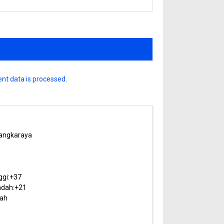
nt data is processed
.
angkaraya
5
ggi:
+
37
dah:
+
21
ah