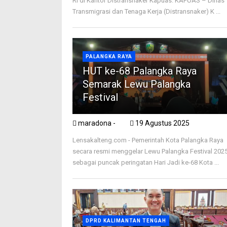
RI di Kantor Distransnaker Kapuas. KAPUAS – Dinas
Transmigrasi dan Tenaga Kerja (Distransnaker) K ...
PALANGKA RAYA
HUT ke-68 Palangka Raya
Semarak Lewu Palangka
Festival
maradona -
19 Agustus 2025
Lensakalteng.com - Pemerintah Kota Palangka Raya
secara resmi menggelar Lewu Palangka Festival 202
sebagai puncak peringatan Hari Jadi ke-68 Kota ...
DPRD KALIMANTAN TENGAH