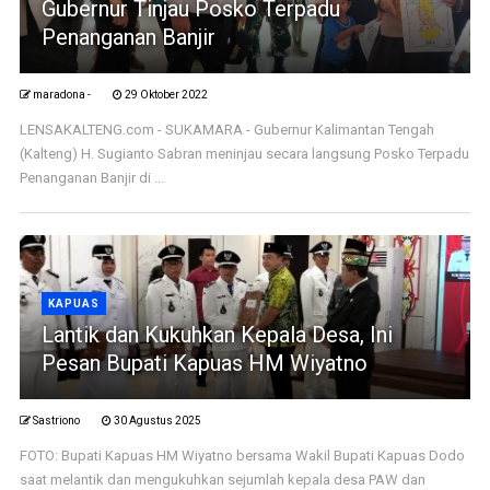
Gubernur Tinjau Posko Terpadu
Penanganan Banjir
maradona -
29 Oktober 2022
LENSAKALTENG.com - SUKAMARA - Gubernur Kalimantan Tengah
(Kalteng) H. Sugianto Sabran meninjau secara langsung Posko Terpadu
Penanganan Banjir di ...
KAPUAS
Lantik dan Kukuhkan Kepala Desa, Ini
Pesan Bupati Kapuas HM Wiyatno
Sastriono
30 Agustus 2025
FOTO: Bupati Kapuas HM Wiyatno bersama Wakil Bupati Kapuas Dodo
saat melantik dan mengukuhkan sejumlah kepala desa PAW dan