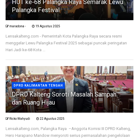
HUT ke-68 Palangka Raya Semarak Lewu
Palangka Festival
maradona -
19 Agustus 2025
Lensakalteng.com - Pemerintah Kota Palangka Raya secara resmi
menggelar Lewu Palangka Festival 2025 sebagai puncak peringatan
Hari Jadi ke-68 Kota ...
DPRD KALIMANTAN TENGAH
DPRD Kalteng Soroti Masalah Sampah
dan Ruang Hijau
Ricko Wahyudi
22 Agustus 2025
Lensakalteng.com, Palangka Raya –Anggota Komisi III DPRD Kalteng,
Hero Harapano Mandow menyoroti serius permasalahan pengelolaan