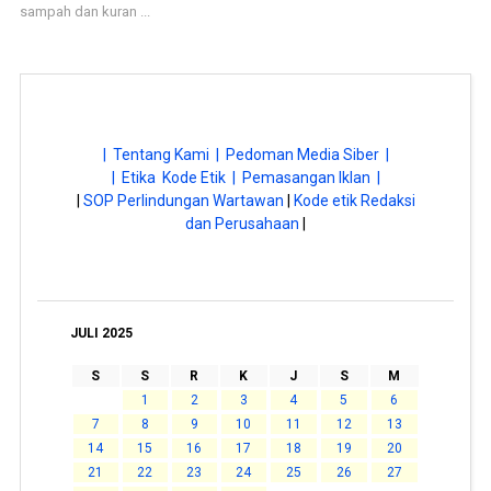
sampah dan kuran ...
| Tentang Kami |
Pedoman Media Siber |
| Etika Kode Etik |
Pemasangan Iklan |
|
SOP Perlindungan Wartawan
|
Kode etik Redaksi
dan Perusahaan
|
JULI 2025
S
S
R
K
J
S
M
1
2
3
4
5
6
7
8
9
10
11
12
13
14
15
16
17
18
19
20
21
22
23
24
25
26
27