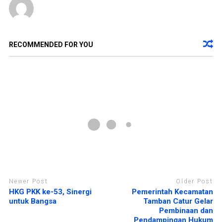
j
d
e
i
n
j
d
e
e
n
l
d
a
e
y
l
RECOMMENDED FOR YOU
a
a
n
y
g
a
b
n
a
g
r
b
u
a
)
r
u
)
Newer Post
Older Post
HKG PKK ke-53, Sinergi
Pemerintah Kecamatan
untuk Bangsa
Tamban Catur Gelar
Pembinaan dan
Pendampingan Hukum