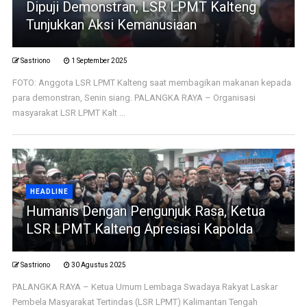
Dipuji Demonstran, LSR LPMT Kalteng
Tunjukkan Aksi Kemanusiaan
Sastriono
1 September 2025
FOTO: Anggota LSR LPMT Kalteng saat membagikan makanan kepada
para demonstran, Senin siang. PALANGKA RAYA – Organisasi
masyarakat LSR LPMT Kalt ...
HEADLINE
Humanis Dengan Pengunjuk Rasa, Ketua
LSR LPMT Kalteng Apresiasi Kapolda
Sastriono
30 Agustus 2025
PALANGKA RAYA – Ketua Umum Lembaga Swadaya Rakyat Laskar
Pembela Masyarakat Tertindas (LSR LPMT) Kalimantan Tengah