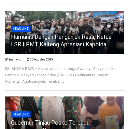
HEADLINE
Humanis Dengan Pengunjuk Rasa, Ketua
LSR LPMT Kalteng Apresiasi Kapolda
Sastriono
30 Agustus 2025
PALANGKA RAYA – Ketua Umum Lembaga Swadaya Rakyat Laskar
Pembela Masyarakat Tertindas (LSR LPMT) Kalimantan Tengah
(Kalteng), Agatisansyah, member ...
HEADLINE
Gubernur Tinjau Posko Terpadu