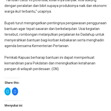
“Tamban Catur ini potensial, kolamnya banyak. Kita dukung
dengan peralatan dan bibit supaya produksinya naik dan ekonomi
warga ikut terbantu,” ucapnya.
Bupati turut mengingatkan pentingnya pengawasan penggunaan
bantuan agar tepat sasaran dan berkelanjutan. Usai kegiatan
tersebut, rombongan melanjutkan perjalanan ke Dadahup untuk
menyerahkan bantuan bagi korban kebakaran serta menghadiri
agenda bersama Kementerian Pertanian.
Pemkab Kapuas berharap bantuan ini dapat memperkuat
kemandirian para Pokdatan dan meningkatkan ketahanan
pangan di wilayah perdesaan. (ON)
Share this:
K
K
l
l
i
i
k
k
u
u
n
n
Menyukai ini:
t
t