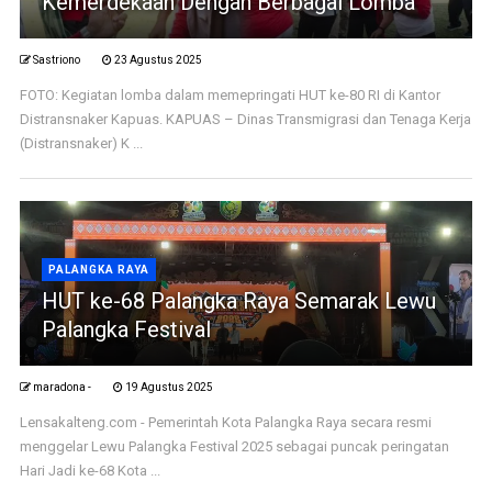
Kemerdekaan Dengan Berbagai Lomba
Sastriono
23 Agustus 2025
FOTO: Kegiatan lomba dalam memepringati HUT ke-80 RI di Kantor
Distransnaker Kapuas. KAPUAS – Dinas Transmigrasi dan Tenaga Kerja
(Distransnaker) K ...
PALANGKA RAYA
HUT ke-68 Palangka Raya Semarak Lewu
Palangka Festival
maradona -
19 Agustus 2025
Lensakalteng.com - Pemerintah Kota Palangka Raya secara resmi
menggelar Lewu Palangka Festival 2025 sebagai puncak peringatan
Hari Jadi ke-68 Kota ...