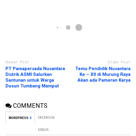
a
a
n
y
g
a
b
n
a
g
r
b
u
a
)
r
u
)
Newer Post
Older Post
PT Pamapersada Nusantara
Temu Pendidik Nusantara
Distrik ASMI Salurkan
Ke – XII di Murung Raya
Santunan untuk Warga
Akan ada Pameran Karya
Dusun Tumbang Mamput
COMMENTS
FACEBOOK:
WORDPRESS:
0
DISQUS: