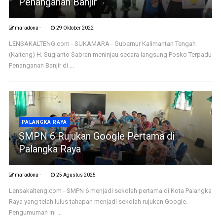
Penanganan Banjir
maradona -
29 Oktober 2022
LENSAKALTENG.com - SUKAMARA - Gubernur Kalimantan Tengah
(Kalteng) H. Sugianto Sabran meninjau secara langsung Posko Terpadu
Penanganan Banjir di ...
PALANGKA RAYA
SMPN 6 Rujukan Google Pertama di
Palangka Raya
maradona -
25 Agustus 2025
Lensakalteng.com - SMPN 6 menjadi sekolah pertama di Kota Palangka
Raya yang telah lulus tahapan menjadi sekolah rujukan Google.
Pengumuman ini ...