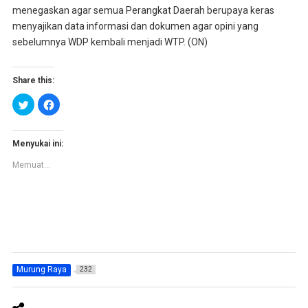
menegaskan agar semua Perangkat Daerah berupaya keras
menyajikan data informasi dan dokumen agar opini yang
sebelumnya WDP kembali menjadi WTP. (ON)
Share this:
K
K
l
l
i
i
k
k
u
u
n
n
Menyukai ini:
t
t
u
u
Memuat...
k
k
b
m
e
e
r
m
b
b
a
a
g
g
i
i
p
k
a
a
d
n
a
d
T
i
Murung Raya
232
w
F
i
a
t
c
t
e