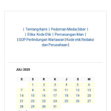
| Tentang Kami |
Pedoman Media Siber |
| Etika Kode Etik |
Pemasangan Iklan |
|
SOP Perlindungan Wartawan
|
Kode etik Redaksi
dan Perusahaan
|
JULI 2025
S
S
R
K
J
S
M
1
2
3
4
5
6
7
8
9
10
11
12
13
14
15
16
17
18
19
20
21
22
23
24
25
26
27
28
29
30
31