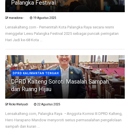
Palangka Festival
maradona -
19 Agustus 2025
Lensakalteng.com - Pemerintah Kota Palangka Raya secara resmi
menggelar Lewu Palangka Festival 2025 sebagai puncak peringatan
Hari Jadi ke-68 Kota ...
DPRD KALIMANTAN TENGAH
DPRD Kalteng Soroti Masalah Sampah
dan Ruang Hijau
Ricko Wahyudi
22 Agustus 2025
Lensakalteng.com, Palangka Raya –Anggota Komisi III DPRD Kalteng,
Hero Harapano Mandow menyoroti serius permasalahan pengelolaan
sampah dan kuran ...