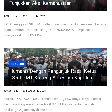
Tunjukkan Aksi Kemanusiaan
Sastriono
1 September 2025
FOTO: Anggota LSR LPMT Kalteng saat membagikan makanan kepada
para demonstran, Senin siang. PALANGKA RAYA – Organisasi
masyarakat LSR LPMT Kalt ...
HEADLINE
Humanis Dengan Pengunjuk Rasa, Ketua
LSR LPMT Kalteng Apresiasi Kapolda
Sastriono
30 Agustus 2025
PALANGKA RAYA – Ketua Umum Lembaga Swadaya Rakyat Laskar
Pembela Masyarakat Tertindas (LSR LPMT) Kalimantan Tengah
(Kalteng), Agatisansyah, member ...