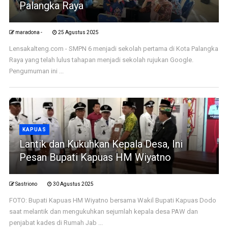
Palangka Raya
maradona -
25 Agustus 2025
Lensakalteng.com - SMPN 6 menjadi sekolah pertama di Kota Palangka
Raya yang telah lulus tahapan menjadi sekolah rujukan Google.
Pengumuman ini ...
KAPUAS
Lantik dan Kukuhkan Kepala Desa, Ini
Pesan Bupati Kapuas HM Wiyatno
Sastriono
30 Agustus 2025
FOTO: Bupati Kapuas HM Wiyatno bersama Wakil Bupati Kapuas Dodo
saat melantik dan mengukuhkan sejumlah kepala desa PAW dan
penjabat kades di Rumah Jab ...