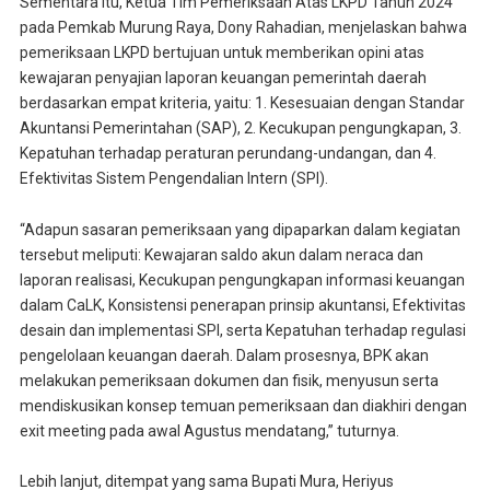
Sementara itu, Ketua Tim Pemeriksaan Atas LKPD Tahun 2024
pada Pemkab Murung Raya, Dony Rahadian, menjelaskan bahwa
pemeriksaan LKPD bertujuan untuk memberikan opini atas
kewajaran penyajian laporan keuangan pemerintah daerah
berdasarkan empat kriteria, yaitu: 1. Kesesuaian dengan Standar
Akuntansi Pemerintahan (SAP), 2. Kecukupan pengungkapan, 3.
Kepatuhan terhadap peraturan perundang-undangan, dan 4.
Efektivitas Sistem Pengendalian Intern (SPI).
“Adapun sasaran pemeriksaan yang dipaparkan dalam kegiatan
tersebut meliputi: Kewajaran saldo akun dalam neraca dan
laporan realisasi, Kecukupan pengungkapan informasi keuangan
dalam CaLK, Konsistensi penerapan prinsip akuntansi, Efektivitas
desain dan implementasi SPI, serta Kepatuhan terhadap regulasi
pengelolaan keuangan daerah. Dalam prosesnya, BPK akan
melakukan pemeriksaan dokumen dan fisik, menyusun serta
mendiskusikan konsep temuan pemeriksaan dan diakhiri dengan
exit meeting pada awal Agustus mendatang,” tuturnya.
Lebih lanjut, ditempat yang sama Bupati Mura, Heriyus