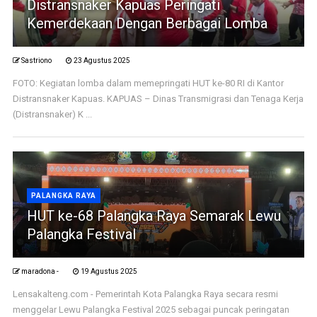
Distransnaker Kapuas Peringati
Kemerdekaan Dengan Berbagai Lomba
Sastriono
23 Agustus 2025
FOTO: Kegiatan lomba dalam memepringati HUT ke-80 RI di Kantor
Distransnaker Kapuas. KAPUAS – Dinas Transmigrasi dan Tenaga Kerja
(Distransnaker) K ...
PALANGKA RAYA
HUT ke-68 Palangka Raya Semarak Lewu
Palangka Festival
maradona -
19 Agustus 2025
Lensakalteng.com - Pemerintah Kota Palangka Raya secara resmi
menggelar Lewu Palangka Festival 2025 sebagai puncak peringatan