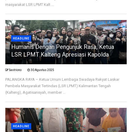
masyarakat LSR LPMT Kalt ...
HEADLINE
Humanis Dengan Pengunjuk Rasa, Ketua
LSR LPMT Kalteng Apresiasi Kapolda
Sastriono
30 Agustus 2025
PALANGKA RAYA – Ketua Umum Lembaga Swadaya Rakyat Laskar
Pembela Masyarakat Tertindas (LSR LPMT) Kalimantan Tengah
(Kalteng), Agatisansyah, member ...
HEADLINE