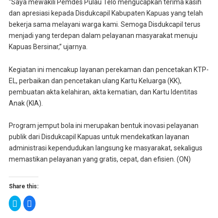
“Saya mewakili Pemdes Pulau Telo mengucapkan terima kasih
dan apresiasi kepada Disdukcapil Kabupaten Kapuas yang telah
bekerja sama melayani warga kami. Semoga Disdukcapil terus
menjadi yang terdepan dalam pelayanan masyarakat menuju
Kapuas Bersinar,” ujarnya.
Kegiatan ini mencakup layanan perekaman dan pencetakan KTP-
EL, perbaikan dan pencetakan ulang Kartu Keluarga (KK),
pembuatan akta kelahiran, akta kematian, dan Kartu Identitas
Anak (KIA).
Program jemput bola ini merupakan bentuk inovasi pelayanan
publik dari Disdukcapil Kapuas untuk mendekatkan layanan
administrasi kependudukan langsung ke masyarakat, sekaligus
memastikan pelayanan yang gratis, cepat, dan efisien. (ON)
Share this:
K
K
l
l
i
i