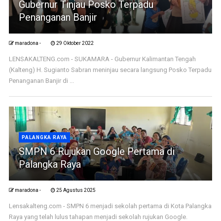
Gubernur Tinjau Posko Terpadu
Penanganan Banjir
maradona -
29 Oktober 2022
LENSAKALTENG.com - SUKAMARA - Gubernur Kalimantan Tengah
(Kalteng) H. Sugianto Sabran meninjau secara langsung Posko Terpadu
Penanganan Banjir di ...
PALANGKA RAYA
SMPN 6 Rujukan Google Pertama di
Palangka Raya
maradona -
25 Agustus 2025
Lensakalteng.com - SMPN 6 menjadi sekolah pertama di Kota Palangka
Raya yang telah lulus tahapan menjadi sekolah rujukan Google.