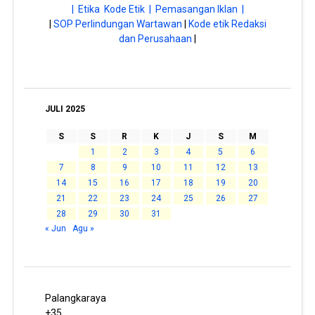
| Etika Kode Etik |
Pemasangan Iklan |
|
SOP Perlindungan Wartawan
|
Kode etik Redaksi
dan Perusahaan
|
JULI 2025
S
S
R
K
J
S
M
1
2
3
4
5
6
7
8
9
10
11
12
13
14
15
16
17
18
19
20
21
22
23
24
25
26
27
28
29
30
31
« Jun
Agu »
Palangkaraya
+
35