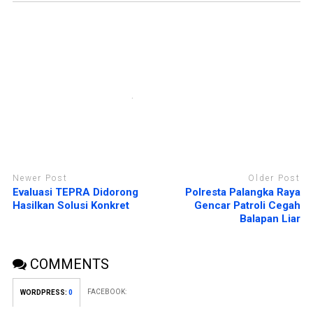
e
n
l
d
a
e
y
l
a
a
n
y
g
a
b
n
a
g
r
b
u
a
)
r
u
)
Newer Post
Older Post
Evaluasi TEPRA Didorong
Polresta Palangka Raya
Hasilkan Solusi Konkret
Gencar Patroli Cegah
Balapan Liar
COMMENTS
FACEBOOK:
WORDPRESS:
0