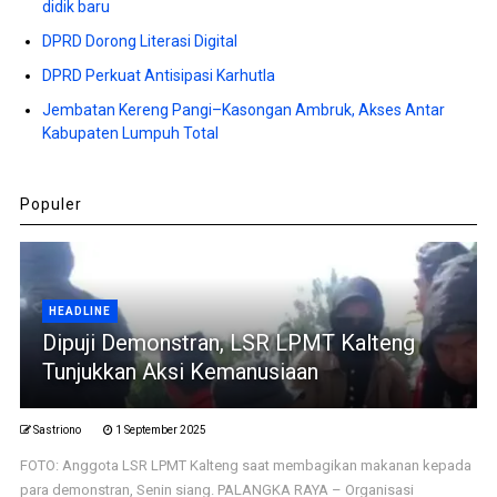
didik baru
DPRD Dorong Literasi Digital
DPRD Perkuat Antisipasi Karhutla
Jembatan Kereng Pangi–Kasongan Ambruk, Akses Antar
Kabupaten Lumpuh Total
Populer
HEADLINE
Dipuji Demonstran, LSR LPMT Kalteng
Tunjukkan Aksi Kemanusiaan
Sastriono
1 September 2025
FOTO: Anggota LSR LPMT Kalteng saat membagikan makanan kepada
para demonstran, Senin siang. PALANGKA RAYA – Organisasi