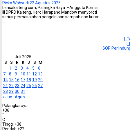
Ricko Wahyudi
22 Agustus 2025
Lensakalteng.com, Palangka Raya –Anggota Komisi
III DPRD Kalteng, Hero Harapano Mandow menyoroti
serius permasalahan pengelolaan sampah dan kuran
...
| 
|
|
SOP Perlindu
Juli 2025
S
S
R
K
J
S
M
1
2
3
4
5
6
7
8
9
10
11
12
13
14
15
16
17
18
19
20
21
22
23
24
25
26
27
28
29
30
31
« Jun
Agu »
Palangkaraya
+
36
°
C
Tinggi:
+
38
Rendah:
+
22