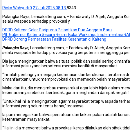
Ricko Wahyudi
0
27 Juli 2025 08:13
8343
Palangka Raya, Lensakalteng.com, – Faridawaty D. Atjeh, Anggota Ko
selalu waspada terhadap provokasi y
DPRD Kalteng Gelar Paripurna Pelantikan Dua Anggota Baru
Plt. Gubernur Kalteng Secara Resmi Buka Workshop Implementasi R
DPRD Dorong Pemerataan Fasilitas Kesehatan di Kalteng
Palangka Raya,
Lensakalteng.com, – Faridawaty D. Atjeh, Anggota Ko
selalu waspada terhadap provokasi yang berpotensi mengganggu pe
Dia juga mengingatkan bahwa situasi politik dan sosial sering diman
informasi palsu yang berpotensi memicu konflik di masyarakat.
“Ini ialah pentingnya menjaga kedamaian dan kerukunan, terutama di ta
dimanfaatkan untuk memprovokasi dan memecah belah masyarakat,”
Maka dari itu, dia mengimbau masyarakat agar lebih bijak dalam men
kebenarannya sebelum bertindak, guna menghindari dampak negatif 
“Untuk hal ini ia mengingatkan agar masyarakat tetap waspada terha
informasi yang belum tentu benar,”tegasnya.
Ia pun menegaskan bahwa persatuan dan kekompakan adalah kunci 
ketentraman masyarakat.
“Hal ini dia menyoroti bahwa provokasi kerap dilakukan oleh pihak ti