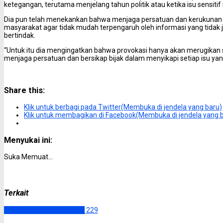
ketegangan, terutama menjelang tahun politik atau ketika isu sensiti
Dia pun telah menekankan bahwa menjaga persatuan dan kerukunan h
masyarakat agar tidak mudah terpengaruh oleh informasi yang tidak je
bertindak.
“Untuk itu dia mengingatkan bahwa provokasi hanya akan merugikan
menjaga persatuan dan bersikap bijak dalam menyikapi setiap isu ya
Share this:
Klik untuk berbagi pada Twitter(Membuka di jendela yang baru)
Klik untuk membagikan di Facebook(Membuka di jendela yang 
Menyukai ini:
Suka
Memuat...
Terkait
DPRD Kalimantan Tengah
229