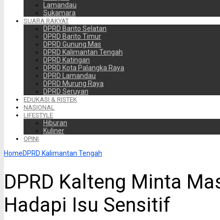
Lamandau
Sukamara
SUARA RAKYAT
DPRD Barito Selatan
DPRD Barito Timur
DPRD Gunung Mas
DPRD Kalimantan Tengah
DPRD Katingan
DPRD Kota Palangka Raya
DPRD Lamandau
DPRD Murung Raya
DPRD Seruyan
EDUKASI & RISTEK
NASIONAL
LIFESTYLE
Hiburan
Kuliner
OPINI
Home
DPRD Kalimantan Tengah
DPRD Kalteng Minta Mas
Hadapi Isu Sensitif