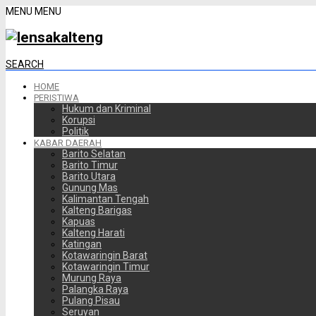
MENU
MENU
SEARCH
HOME
PERISTIWA
Hukum dan Kriminal
Korupsi
Politik
KABAR DAERAH
Barito Selatan
Barito Timur
Barito Utara
Gunung Mas
Kalimantan Tengah
Kalteng Barigas
Kapuas
Kalteng Harati
Katingan
Kotawaringin Barat
Kotawaringin Timur
Murung Raya
Palangka Raya
Pulang Pisau
Seruyan