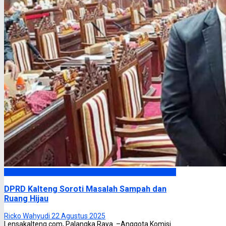
DPRD Kalimantan Tengah
DPRD Kalteng Soroti Masalah Sampah dan
Ruang Hijau
Ricko Wahyudi
22 Agustus 2025
Lensakalteng.com, Palangka Raya –Anggota Komisi