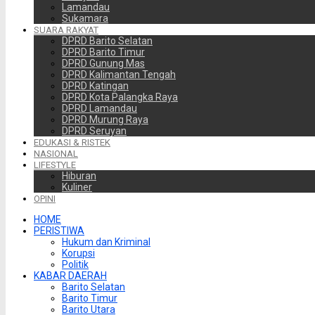
Lamandau
Sukamara
SUARA RAKYAT
DPRD Barito Selatan
DPRD Barito Timur
DPRD Gunung Mas
DPRD Kalimantan Tengah
DPRD Katingan
DPRD Kota Palangka Raya
DPRD Lamandau
DPRD Murung Raya
DPRD Seruyan
EDUKASI & RISTEK
NASIONAL
LIFESTYLE
Hiburan
Kuliner
OPINI
HOME
PERISTIWA
Hukum dan Kriminal
Korupsi
Politik
KABAR DAERAH
Barito Selatan
Barito Timur
Barito Utara