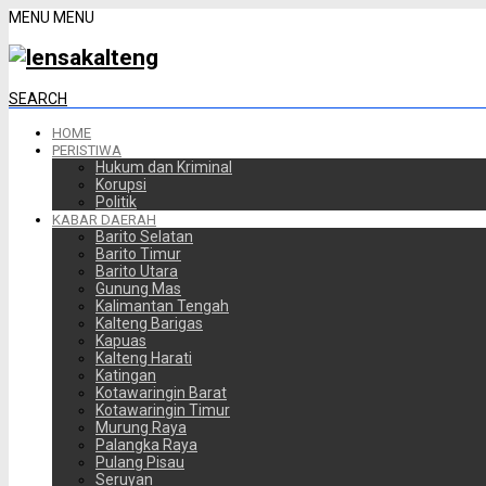
MENU
MENU
SEARCH
HOME
PERISTIWA
Hukum dan Kriminal
Korupsi
Politik
KABAR DAERAH
Barito Selatan
Barito Timur
Barito Utara
Gunung Mas
Kalimantan Tengah
Kalteng Barigas
Kapuas
Kalteng Harati
Katingan
Kotawaringin Barat
Kotawaringin Timur
Murung Raya
Palangka Raya
Pulang Pisau
Seruyan