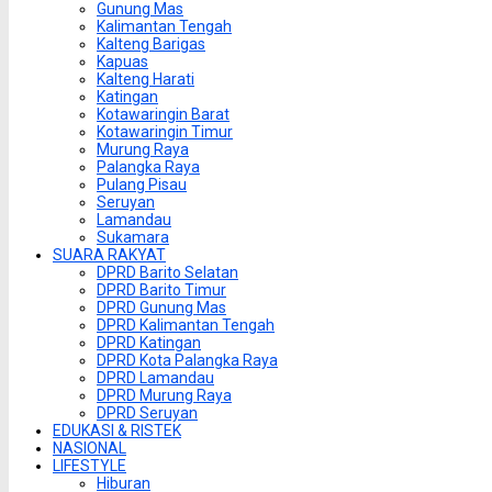
Gunung Mas
Kalimantan Tengah
Kalteng Barigas
Kapuas
Kalteng Harati
Katingan
Kotawaringin Barat
Kotawaringin Timur
Murung Raya
Palangka Raya
Pulang Pisau
Seruyan
Lamandau
Sukamara
SUARA RAKYAT
DPRD Barito Selatan
DPRD Barito Timur
DPRD Gunung Mas
DPRD Kalimantan Tengah
DPRD Katingan
DPRD Kota Palangka Raya
DPRD Lamandau
DPRD Murung Raya
DPRD Seruyan
EDUKASI & RISTEK
NASIONAL
LIFESTYLE
Hiburan