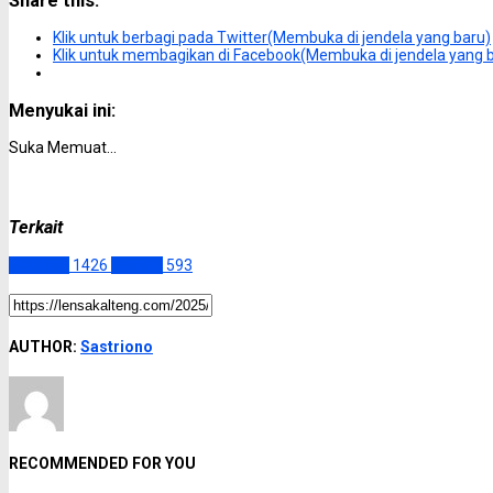
Share this:
Klik untuk berbagi pada Twitter(Membuka di jendela yang baru)
Klik untuk membagikan di Facebook(Membuka di jendela yang 
Menyukai ini:
Suka
Memuat...
Terkait
Headline
1426
Kapuas
593
AUTHOR:
Sastriono
RECOMMENDED FOR YOU