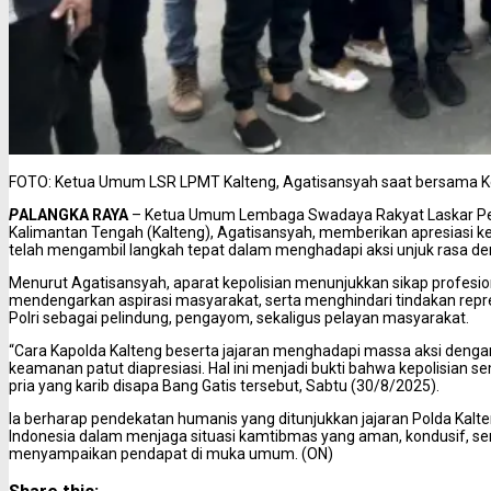
FOTO: Ketua Umum LSR LPMT Kalteng, Agatisansyah saat bersama Ke
P
ALANGKA RAYA
– Ketua Umum Lembaga Swadaya Rakyat Laskar Pe
Kalimantan Tengah (Kalteng), Agatisansyah, memberikan apresiasi kep
telah mengambil langkah tepat dalam menghadapi aksi unjuk rasa d
Menurut Agatisansyah, aparat kepolisian menunjukkan sikap profesi
mendengarkan aspirasi masyarakat, serta menghindari tindakan repres
Polri sebagai pelindung, pengayom, sekaligus pelayan masyarakat.
“Cara Kapolda Kalteng beserta jajaran menghadapi massa aksi deng
keamanan patut diapresiasi. Hal ini menjadi bukti bahwa kepolisian s
pria yang karib disapa Bang Gatis tersebut, Sabtu (30/8/2025).
Ia berharap pendekatan humanis yang ditunjukkan jajaran Polda Kalte
Indonesia dalam menjaga situasi kamtibmas yang aman, kondusif, s
menyampaikan pendapat di muka umum. (ON)