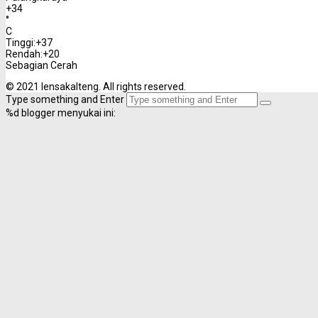
+
34
°
C
Tinggi:
+
37
Rendah:
+
20
Sebagian Cerah
© 2021 lensakalteng. All rights reserved.
Type something and Enter
%d
blogger menyukai ini: