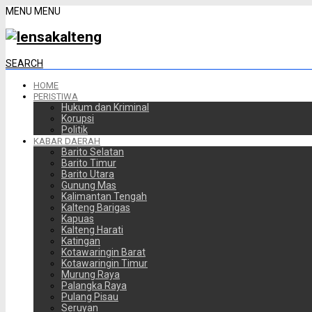
MENU
MENU
SEARCH
HOME
PERISTIWA
Hukum dan Kriminal
Korupsi
Politik
KABAR DAERAH
Barito Selatan
Barito Timur
Barito Utara
Gunung Mas
Kalimantan Tengah
Kalteng Barigas
Kapuas
Kalteng Harati
Katingan
Kotawaringin Barat
Kotawaringin Timur
Murung Raya
Palangka Raya
Pulang Pisau
Seruyan