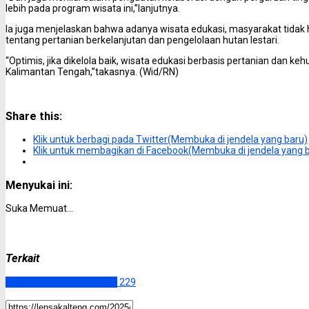
lebih pada program wisata ini,”lanjutnya.
Ia juga menjelaskan bahwa adanya wisata edukasi, masyarakat tidak
tentang pertanian berkelanjutan dan pengelolaan hutan lestari.
“Optimis, jika dikelola baik, wisata edukasi berbasis pertanian dan ke
Kalimantan Tengah,”takasnya. (Wid/RN)
Share this:
Klik untuk berbagi pada Twitter(Membuka di jendela yang baru)
Klik untuk membagikan di Facebook(Membuka di jendela yang 
Menyukai ini:
Suka
Memuat...
Terkait
DPRD Kalimantan Tengah
229