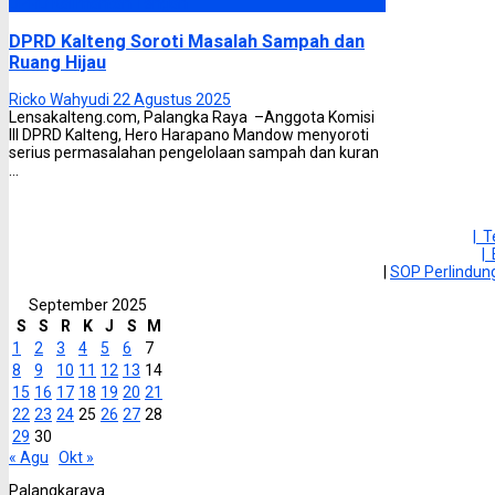
DPRD Kalimantan Tengah
DPRD Kalteng Soroti Masalah Sampah dan
Ruang Hijau
Ricko Wahyudi
22 Agustus 2025
Lensakalteng.com, Palangka Raya –Anggota Komisi
III DPRD Kalteng, Hero Harapano Mandow menyoroti
serius permasalahan pengelolaan sampah dan kuran
...
| 
|
|
SOP Perlindu
September 2025
S
S
R
K
J
S
M
1
2
3
4
5
6
7
8
9
10
11
12
13
14
15
16
17
18
19
20
21
22
23
24
25
26
27
28
29
30
« Agu
Okt »
Palangkaraya