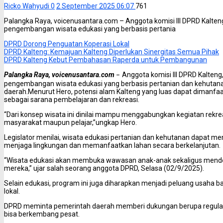
Ricko Wahyudi
0
2 September 2025 06:07
761
Palangka Raya, voicenusantara.com – Anggota komisi III DPRD Kal
pengembangan wisata edukasi yang berbasis pertania
DPRD Dorong Penguatan Koperasi Lokal
DPRD Kalteng: Kemajuan Kalteng Diperlukan Sinergitas Semua Pihak
DPRD Kalteng Kebut Pembahasan Raperda untuk Pembangunan
Palangka Raya, voicenusantara.com
Anggota komisi III DPRD Kalte
–
pengembangan wisata edukasi yang berbasis pertanian dan kehutanan 
daerah.Menurut Hero, potensi alam Kalteng yang luas dapat dimanfaat
sebagai sarana pembelajaran dan rekreasi.
“Dari konsep wisata ini dinilai mampu menggabungkan kegiatan rekre
masyarakat maupun pelajar,”ungkap Hero.
Legislator menilai, wisata edukasi pertanian dan kehutanan dapat 
menjaga lingkungan dan memanfaatkan lahan secara berkelanjutan.
“Wisata edukasi akan membuka wawasan anak-anak sekaligus mendor
mereka,” ujar salah seorang anggota DPRD, Selasa (02/9/2025).
Selain edukasi, program ini juga diharapkan menjadi peluang usaha 
lokal.
DPRD meminta pemerintah daerah memberi dukungan berupa regulasi 
bisa berkembang pesat.