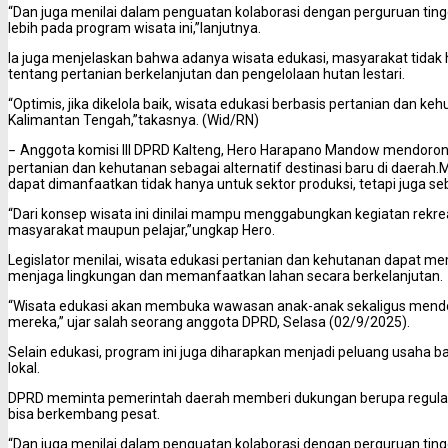
“Dan juga menilai dalam penguatan kolaborasi dengan perguruan ting
lebih pada program wisata ini,”lanjutnya.
Ia juga menjelaskan bahwa adanya wisata edukasi, masyarakat tidak
tentang pertanian berkelanjutan dan pengelolaan hutan lestari.
“Optimis, jika dikelola baik, wisata edukasi berbasis pertanian dan ke
Kalimantan Tengah,”takasnya. (Wid/RN)
Anggota komisi III DPRD Kalteng, Hero Harapano Mandow mendoro
–
pertanian dan kehutanan sebagai alternatif destinasi baru di daerah.
dapat dimanfaatkan tidak hanya untuk sektor produksi, tetapi juga s
“Dari konsep wisata ini dinilai mampu menggabungkan kegiatan rekre
masyarakat maupun pelajar,”ungkap Hero.
Legislator menilai, wisata edukasi pertanian dan kehutanan dapat 
menjaga lingkungan dan memanfaatkan lahan secara berkelanjutan.
“Wisata edukasi akan membuka wawasan anak-anak sekaligus mendor
mereka,” ujar salah seorang anggota DPRD, Selasa (02/9/2025).
Selain edukasi, program ini juga diharapkan menjadi peluang usaha 
lokal.
DPRD meminta pemerintah daerah memberi dukungan berupa regulasi 
bisa berkembang pesat.
“Dan juga menilai dalam penguatan kolaborasi dengan perguruan ting