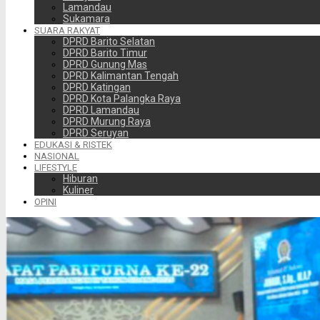
Lamandau
Sukamara
SUARA RAKYAT
DPRD Barito Selatan
DPRD Barito Timur
DPRD Gunung Mas
DPRD Kalimantan Tengah
DPRD Katingan
DPRD Kota Palangka Raya
DPRD Lamandau
DPRD Murung Raya
DPRD Seruyan
EDUKASI & RISTEK
NASIONAL
LIFESTYLE
Hiburan
Kuliner
OPINI