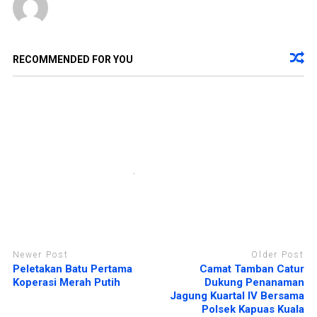
u
m
k
b
a
u
d
k
i
a
j
d
e
i
RECOMMENDED FOR YOU
n
j
d
e
e
n
l
d
a
e
y
l
a
a
n
y
g
a
b
n
a
g
r
b
u
a
)
r
u
)
Newer Post
Older Post
Peletakan Batu Pertama
Camat Tamban Catur
Koperasi Merah Putih
Dukung Penanaman
Jagung Kuartal IV Bersama
Polsek Kapuas Kuala