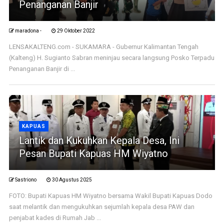
Penanganan Banjir
maradona -
29 Oktober 2022
LENSAKALTENG.com - SUKAMARA - Gubernur Kalimantan Tengah
(Kalteng) H. Sugianto Sabran meninjau secara langsung Posko Terpadu
Penanganan Banjir di ...
KAPUAS
Lantik dan Kukuhkan Kepala Desa, Ini
Pesan Bupati Kapuas HM Wiyatno
Sastriono
30 Agustus 2025
FOTO: Bupati Kapuas HM Wiyatno bersama Wakil Bupati Kapuas Dodo
saat melantik dan mengukuhkan sejumlah kepala desa PAW dan
penjabat kades di Rumah Jab ...