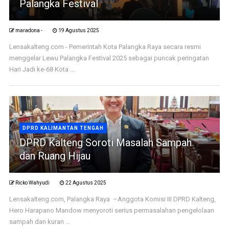
Palangka Festival
maradona -
19 Agustus 2025
Lensakalteng.com - Pemerintah Kota Palangka Raya secara resmi
menggelar Lewu Palangka Festival 2025 sebagai puncak peringatan
Hari Jadi ke-68 Kota ...
DPRD KALIMANTAN TENGAH
DPRD Kalteng Soroti Masalah Sampah
dan Ruang Hijau
Ricko Wahyudi
22 Agustus 2025
Lensakalteng.com, Palangka Raya –Anggota Komisi III DPRD Kalteng,
Hero Harapano Mandow menyoroti serius permasalahan pengelolaan
sampah dan kuran ...