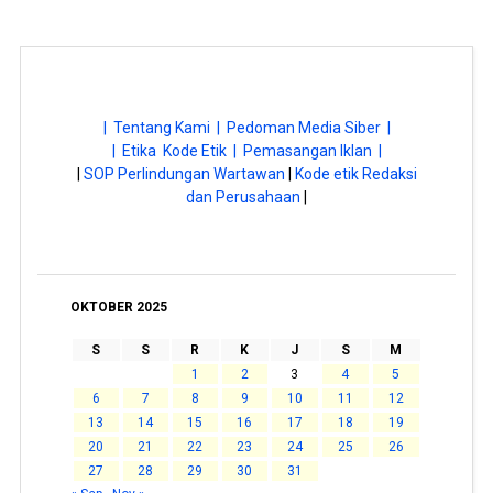
| Tentang Kami |
Pedoman Media Siber |
| Etika Kode Etik |
Pemasangan Iklan |
|
SOP Perlindungan Wartawan
|
Kode etik Redaksi
dan Perusahaan
|
OKTOBER 2025
S
S
R
K
J
S
M
1
2
3
4
5
6
7
8
9
10
11
12
13
14
15
16
17
18
19
20
21
22
23
24
25
26
27
28
29
30
31