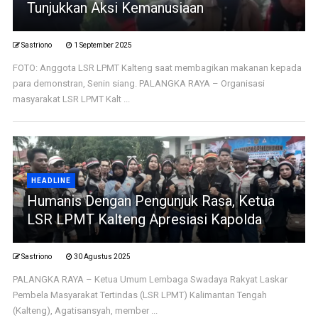
Tunjukkan Aksi Kemanusiaan
Sastriono
1 September 2025
FOTO: Anggota LSR LPMT Kalteng saat membagikan makanan kepada
para demonstran, Senin siang. PALANGKA RAYA – Organisasi
masyarakat LSR LPMT Kalt ...
HEADLINE
Humanis Dengan Pengunjuk Rasa, Ketua
LSR LPMT Kalteng Apresiasi Kapolda
Sastriono
30 Agustus 2025
PALANGKA RAYA – Ketua Umum Lembaga Swadaya Rakyat Laskar
Pembela Masyarakat Tertindas (LSR LPMT) Kalimantan Tengah
(Kalteng), Agatisansyah, member ...