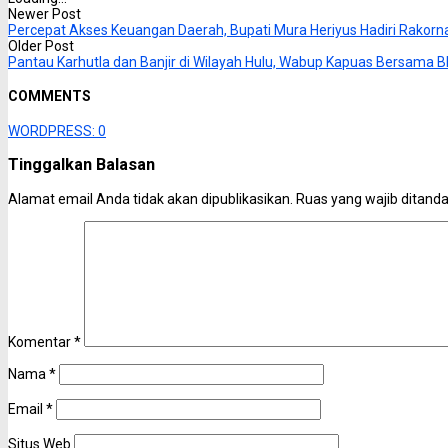
Newer Post
Percepat Akses Keuangan Daerah, Bupati Mura Heriyus Hadiri Rakor
Older Post
Pantau Karhutla dan Banjir di Wilayah Hulu, Wabup Kapuas Bersama B
COMMENTS
WORDPRESS:
0
Tinggalkan Balasan
Alamat email Anda tidak akan dipublikasikan.
Ruas yang wajib ditand
Komentar
*
Nama
*
Email
*
Situs Web