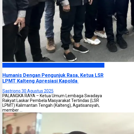
Headline
Humanis Dengan Pengunjuk Rasa, Ketua LSR
LPMT Kalteng Apresiasi Kapolda
Sastriono
30 Agustus 2025
PALANGKA RAYA – Ketua Umum Lembaga Swadaya
Rakyat Laskar Pembela Masyarakat Tertindas (LSR
LPMT) Kalimantan Tengah (Kalteng), Agatisansyah,
member ...