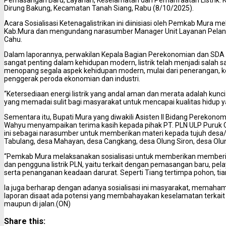
Pemasangan Baru, Layanan, Keselamatan dan Pemanfaatan Listrik. Ke
Dirung Bakung, Kecamatan Tanah Siang, Rabu (8/10/2025).
Acara Sosialisasi Ketenagalistrikan ini diinisiasi oleh Pemkab Mura
Kab.Mura dan mengundang narasumber Manager Unit Layanan Pelangg
Cahu.
Dalam laporannya, perwakilan Kepala Bagian Perekonomian dan SDA
sangat penting dalam kehidupan modern, listrik telah menjadi salah 
menopang segala aspek kehidupan modern, mulai dari penerangan, ko
penggerak peroda ekonomian dan industri.
“Ketersediaan energi listrik yang andal aman dan merata adalah kunci
yang memadai sulit bagi masyarakat untuk mencapai kualitas hidup ya
Sementara itu, Bupati Mura yang diwakili Asisten II Bidang Perekon
Wahyu menyampaikan terima kasih kepada pihak PT. PLN ULP Puruk Ca
ini sebagai narasumber untuk memberikan materi kepada tujuh desa/
Tabulang, desa Mahayan, desa Cangkang, desa Olung Siron, desa Olun
“Pemkab Mura melaksanakan sosialisasi untuk memberikan member
dan pengguna listrik PLN, yaitu terkait dengan pemasangan baru, pe
serta penanganan keadaan darurat. Seperti Tiang tertimpa pohon, tian
Ia juga berharap dengan adanya sosialisasi ini masyarakat, memaham
laporan disaat ada potensi yang membahayakan keselamatan terkait a
maupun di jalan.(ON)
Share this: