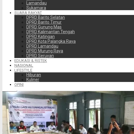
Lamandau
Sukamara
SUARA RAKYAT
DPRD Barito Selatan
DPRD Barito Timur
DPRD Gunung Mas
DPRD Kalimantan Tengah
DPRD Katingan
DPRD Kota Palangka Raya
DPRD Lamandau
DPRD Murung Raya
DPRD Seruyan
EDUKASI & RISTEK
NASIONAL
LIFESTYLE
Hiburan
Kuliner
OPINI