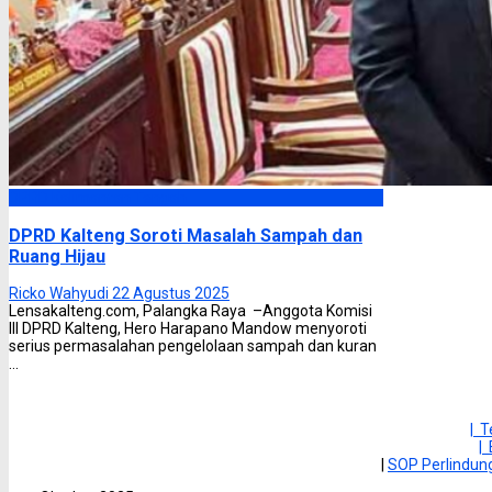
DPRD Kalimantan Tengah
DPRD Kalteng Soroti Masalah Sampah dan
Ruang Hijau
Ricko Wahyudi
22 Agustus 2025
Lensakalteng.com, Palangka Raya –Anggota Komisi
III DPRD Kalteng, Hero Harapano Mandow menyoroti
serius permasalahan pengelolaan sampah dan kuran
...
| 
|
|
SOP Perlindu