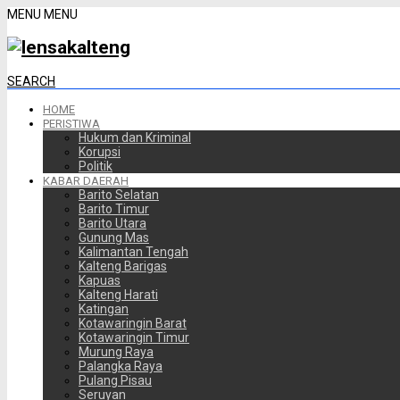
MENU
MENU
SEARCH
HOME
PERISTIWA
Hukum dan Kriminal
Korupsi
Politik
KABAR DAERAH
Barito Selatan
Barito Timur
Barito Utara
Gunung Mas
Kalimantan Tengah
Kalteng Barigas
Kapuas
Kalteng Harati
Katingan
Kotawaringin Barat
Kotawaringin Timur
Murung Raya
Palangka Raya
Pulang Pisau
Seruyan