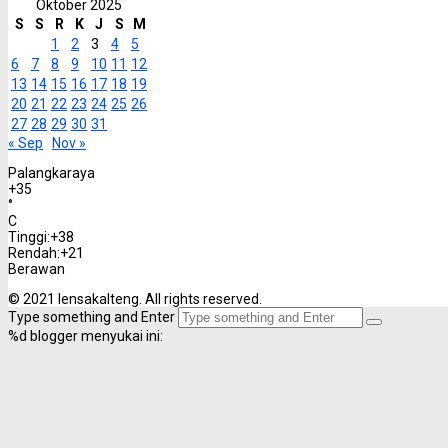
Oktober 2025
S
S
R
K
J
S
M
1
2
3
4
5
6
7
8
9
10
11
12
13
14
15
16
17
18
19
20
21
22
23
24
25
26
27
28
29
30
31
« Sep
Nov »
Palangkaraya
+
35
°
C
Tinggi:
+
38
Rendah:
+
21
Berawan
© 2021 lensakalteng. All rights reserved.
Type something and Enter
%d
blogger menyukai ini: