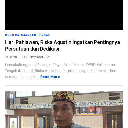
DPRD KALIMANTAN TENGAH
Hari Pahlawan, Riska Agustin Ingatkan Pentingnya
Persatuan dan Dedikasi
Garen
10 November 2025
Lensakalteng,com, Palangka Raya - Wakil Ketua I DPRD Kalimantan
Tengah (Kalteng), Riska Agustin, mengajak masyarakat meneladani
semangat juang p ...
Read More