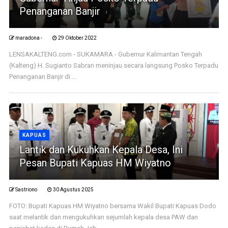
Penanganan Banjir
maradona -
29 Oktober 2022
LENSAKALTENG.com - SUKAMARA - Gubernur Kalimantan Tengah
(Kalteng) H. Sugianto Sabran meninjau secara langsung Posko Terpadu
Penanganan Banjir di ...
KAPUAS
Lantik dan Kukuhkan Kepala Desa, Ini
Pesan Bupati Kapuas HM Wiyatno
Sastriono
30 Agustus 2025
FOTO: Bupati Kapuas HM Wiyatno bersama Wakil Bupati Kapuas Dodo
saat melantik dan mengukuhkan sejumlah kepala desa PAW dan