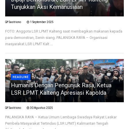
Tunjukkan Aksi Kemanusiaan
Sastriono
1 September 2025
FOTO: Anggota LSR LPMT Kalteng saat membagikan makanan kepada
para demonstran, Senin siang. PALANGKA RAYA – Organisasi
masyarakat LSR LPMT Kalt ...
HEADLINE
Humanis Dengan Pengunjuk Rasa, Ketua
LSR LPMT Kalteng Apresiasi Kapolda
Sastriono
30 Agustus 2025
PALANGKA RAYA – Ketua Umum Lembaga Swadaya Rakyat Laskar
Pembela Masyarakat Tertindas (LSR LPMT) Kalimantan Tengah