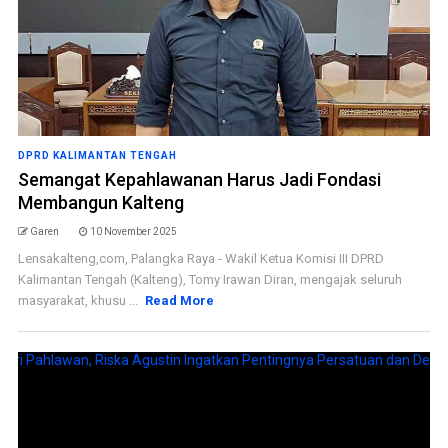
DPRD KALIMANTAN TENGAH
Semangat Kepahlawanan Harus Jadi Fondasi
Membangun Kalteng
Garen
10 November 2025
Lensakalteng,com, Palangka Raya - Wakil Ketua Komisi III DPRD
Kalimantan Tengah (Kalteng), Tomy Irawan Diran, mengajak seluruh
masyarakat, khusu ...
Read More