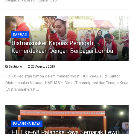
penjabat kades di Rumah Jab ...
KAPUAS
Distransnaker Kapuas Peringati
Kemerdekaan Dengan Berbagai Lomba
Sastriono
23 Agustus 2025
FOTO: Kegiatan lomba dalam memepringati HUT ke-80 RI di Kantor
Distransnaker Kapuas. KAPUAS – Dinas Transmigrasi dan Tenaga Kerja
(Distransnaker) K ...
PALANGKA RAYA
HUT ke-68 Palangka Raya Semarak Lewu