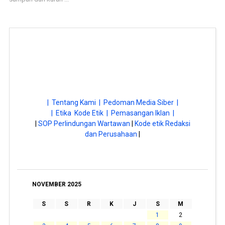
| Tentang Kami |
Pedoman Media Siber |
| Etika Kode Etik |
Pemasangan Iklan |
|
SOP Perlindungan Wartawan
|
Kode etik Redaksi
dan Perusahaan
|
NOVEMBER 2025
S
S
R
K
J
S
M
1
2
3
4
5
6
7
8
9
10
11
12
13
14
15
16
17
18
19
20
21
22
23
24
25
26
27
28
29
30