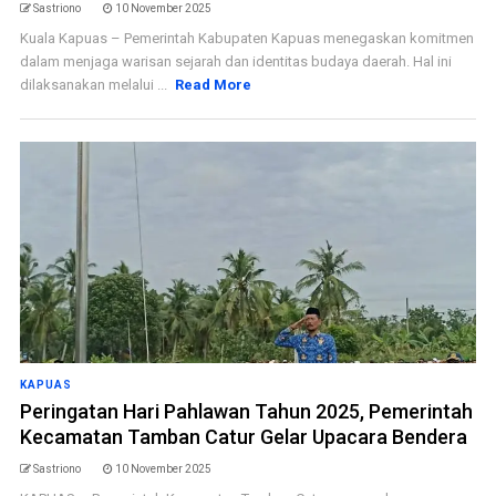
Sastriono
10 November 2025
Kuala Kapuas – Pemerintah Kabupaten Kapuas menegaskan komitmen
dalam menjaga warisan sejarah dan identitas budaya daerah. Hal ini
dilaksanakan melalui ...
Read More
KAPUAS
Peringatan Hari Pahlawan Tahun 2025, Pemerintah
Kecamatan Tamban Catur Gelar Upacara Bendera
Sastriono
10 November 2025