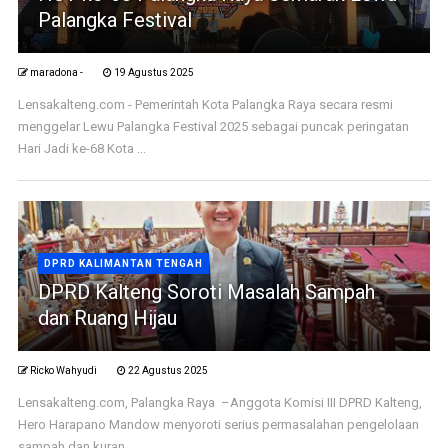
Palangka Festival
maradona -
19 Agustus 2025
Lensakalteng.com - Pemerintah Kota Palangka Raya secara resmi
menggelar Lewu Palangka Festival 2025 sebagai puncak peringatan
Hari Jadi ke-68 Kota ...
DPRD KALIMANTAN TENGAH
DPRD Kalteng Soroti Masalah Sampah
dan Ruang Hijau
Ricko Wahyudi
22 Agustus 2025
Lensakalteng.com, Palangka Raya –Anggota Komisi III DPRD Kalteng,
Hero Harapano Mandow menyoroti serius permasalahan pengelolaan
sampah dan kuran ...