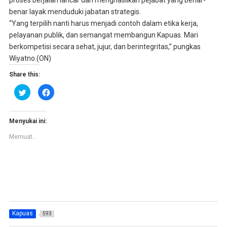
benar layak menduduki jabatan strategis.
“Yang terpilih nanti harus menjadi contoh dalam etika kerja,
pelayanan publik, dan semangat membangun Kapuas. Mari
berkompetisi secara sehat, jujur, dan berintegritas,” pungkas
Wiyatno.(ON)
Share this:
K
K
l
l
i
i
k
k
u
u
n
n
Menyukai ini:
t
t
u
u
Memuat...
k
k
b
m
e
e
r
m
b
b
a
a
g
g
i
i
p
k
a
a
d
n
a
d
T
i
Kapuas
593
w
F
i
a