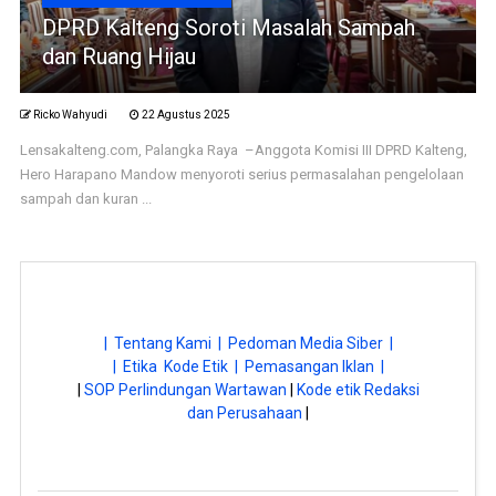
DPRD Kalteng Soroti Masalah Sampah
dan Ruang Hijau
Ricko Wahyudi
22 Agustus 2025
Lensakalteng.com, Palangka Raya –Anggota Komisi III DPRD Kalteng,
Hero Harapano Mandow menyoroti serius permasalahan pengelolaan
sampah dan kuran ...
| Tentang Kami |
Pedoman Media Siber |
| Etika Kode Etik |
Pemasangan Iklan |
|
SOP Perlindungan Wartawan
|
Kode etik Redaksi
dan Perusahaan
|