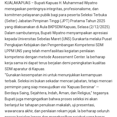
KUALAKAPUAS – Bupati Kapuas H. Muhammad Wiyatno
menegaskan pentingnya integritas, profesionalisme, dan
komitmen pelayanan publik bagi para peserta Seleksi Terbuka
(Selter) Jabatan Pimpinan Tinggi (JPT) Pratama Tahun 2025
yang dilaksanakan di Aula BKPSDM Kapuas, Selasa (2/12/2025).
Dalam sambutannya, Bupati Wiyatno menyampaikan apresiasi
kepada Universitas Sebelas Maret (UNS) Surakarta melalui Pusat
Pengkajian Kebijakan dan Pengembangan Kompetensi SDM
LPPM UNS yang telah memfasilitasi kegiatan penilaian
kompetensi dengan metode Assessment Center. Ia berharap
kerja sama ini dapat terus berjalan demi peningkatan kualitas
SDM aparatur di Kapuas.
“Gunakan kesempatan ini untuk menunjukkan kemampuan
terbaik. Seleksi ini bukan sekadar mencari jabatan, tetapi mencari
pemimpin yang siap mewujudkan visi ‘Kapuas Bersinar’ —
Berdaya Saing, Sejahtera, Indah, Aman, dan Religius,” tegasnya.
Bupati juga mengingatkan bahwa proses seleksi ini akan
berlanjut ke tahapan penulisan makalah, uji presentasi,
wawancara akhir, dan penilaian rekam jejak. Ia berharap seluruh
proses berjalan lancar dan menghasilkan pejabat yang benar-