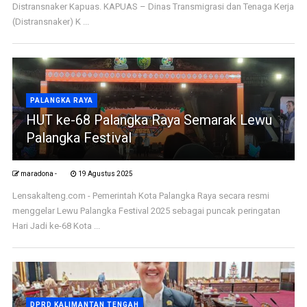
Distransnaker Kapuas. KAPUAS – Dinas Transmigrasi dan Tenaga Kerja
(Distransnaker) K ...
PALANGKA RAYA
HUT ke-68 Palangka Raya Semarak Lewu
Palangka Festival
maradona -
19 Agustus 2025
Lensakalteng.com - Pemerintah Kota Palangka Raya secara resmi
menggelar Lewu Palangka Festival 2025 sebagai puncak peringatan
Hari Jadi ke-68 Kota ...
DPRD KALIMANTAN TENGAH