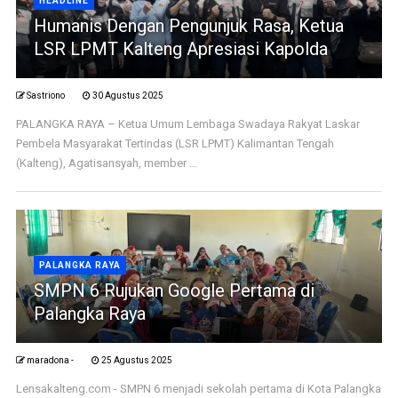
HEADLINE
Humanis Dengan Pengunjuk Rasa, Ketua
LSR LPMT Kalteng Apresiasi Kapolda
Sastriono
30 Agustus 2025
PALANGKA RAYA – Ketua Umum Lembaga Swadaya Rakyat Laskar
Pembela Masyarakat Tertindas (LSR LPMT) Kalimantan Tengah
(Kalteng), Agatisansyah, member ...
PALANGKA RAYA
SMPN 6 Rujukan Google Pertama di
Palangka Raya
maradona -
25 Agustus 2025
Lensakalteng.com - SMPN 6 menjadi sekolah pertama di Kota Palangka