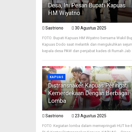
Desa, Ini Pesan Bupati Kapuas
HM Wiyatno
Sastriono
30 Agustus 2025
FOTO: Bupati Kapuas HM Wiyatno bersama Wakil Bu
Kapuas Dodo saat melantik dan mengukuhkan seju
kepala desa PAW dan penjabat kades di Rumah Jab .
KAPUAS
Distransnaker Kapuas Peringati
Kemerdekaan Dengan Berbagai
Lomba
Sastriono
23 Agustus 2025
FOTO: Kegiatan lomba dalam memepringati HUT ke-