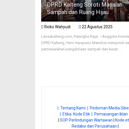
DPRD Kalteng Soroti Masalah
Sampah dan Ruang Hijau
Ricko Wahyudi
22 Agustus 2025
Lensakalteng.com, Palangka Raya –Anggota Komisi 
DPRD Kalteng, Hero Harapano Mandow menyoroti se
permasalahan pengelolaan sampah dan kuran ...
| Tentang Kami |
Pedoman Media Siber
| Etika Kode Etik |
Pemasangan Iklan 
|
SOP Perlindungan Wartawan
|
Kode et
Redaksi dan Perusahaan
|