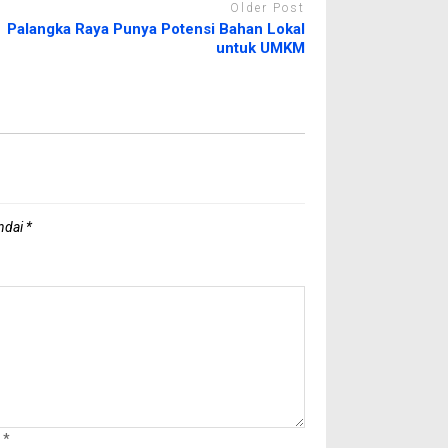
Older Post
Palangka Raya Punya Potensi Bahan Lokal
untuk UMKM
andai
*
l
*