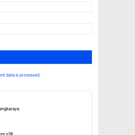
nt data is processed
.
angkaraya
5
ggi:
+
38