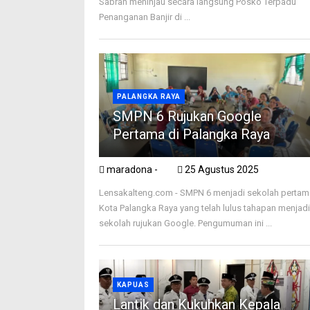
Sabran meninjau secara langsung Posko Terpadu
Penanganan Banjir di ...
PALANGKA RAYA
SMPN 6 Rujukan Google
Pertama di Palangka Raya
maradona -
25 Agustus 2025
Lensakalteng.com - SMPN 6 menjadi sekolah pertam
Kota Palangka Raya yang telah lulus tahapan menjad
sekolah rujukan Google. Pengumuman ini ...
KAPUAS
Lantik dan Kukuhkan Kepala