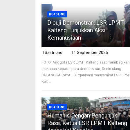
HEADLINE
Dipuji Demonstran, LSR LPMT
Kalteng Tunjukkan Aksi
Kemanusiaan
Sastriono
1 September 2025
FOTO: Anggota LSR LPMT Kalteng saat membagikan
makanan kepada para demonstran, Senin siang.
PALANGKA RAYA – Organisasi masyarakat LSR LPM
Kalt ...
HEADLINE
Humanis Dengan Pengunjuk
Rasa, Ketua LSR LPMT Kalteng