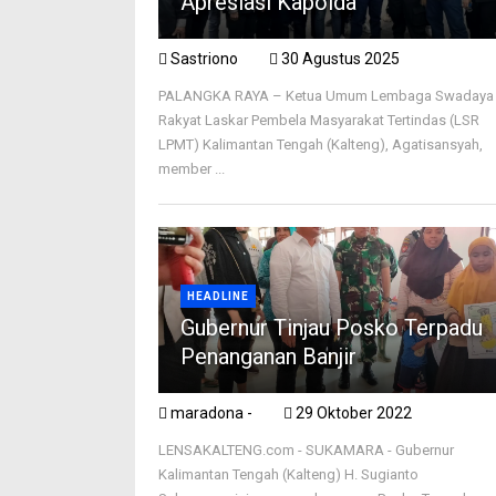
Apresiasi Kapolda
Sastriono
30 Agustus 2025
PALANGKA RAYA – Ketua Umum Lembaga Swadaya
Rakyat Laskar Pembela Masyarakat Tertindas (LSR
LPMT) Kalimantan Tengah (Kalteng), Agatisansyah,
member ...
HEADLINE
Gubernur Tinjau Posko Terpadu
Penanganan Banjir
maradona -
29 Oktober 2022
LENSAKALTENG.com - SUKAMARA - Gubernur
Kalimantan Tengah (Kalteng) H. Sugianto