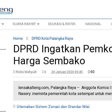
H
SUARA RAKYAT
EDUKASI & RISTEK
NASIONAL
Home
DPRD Kota Palangka Raya
DPRD Ingatkan Pemko
Harga Sembako
60
Ricko Wahyudi
0
20 Januari 2026 03:45
lensakalteng.com, Palangka Raya – Anggota Komisi 
Nasery. meminta pemerintah kota setempat untuk me
Utamakan Sistem Zonasi dan Standar Nilai