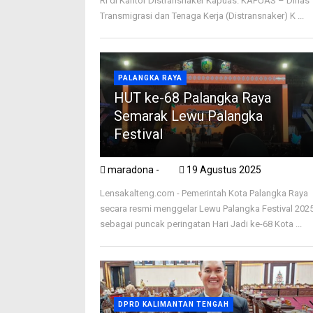
RI di Kantor Distransnaker Kapuas. KAPUAS – Dinas
Transmigrasi dan Tenaga Kerja (Distransnaker) K ...
PALANGKA RAYA
HUT ke-68 Palangka Raya
Semarak Lewu Palangka
Festival
maradona -
19 Agustus 2025
Lensakalteng.com - Pemerintah Kota Palangka Raya
secara resmi menggelar Lewu Palangka Festival 202
sebagai puncak peringatan Hari Jadi ke-68 Kota ...
DPRD KALIMANTAN TENGAH