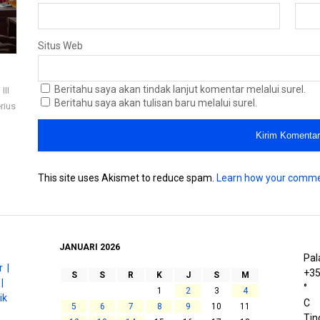
Situs Web
Beritahu saya akan tindak lanjut komentar melalui surel.
III
Beritahu saya akan tulisan baru melalui surel.
rius
This site uses Akismet to reduce spam.
Learn how your comme
JANUARI 2026
Pal
 |
+
3
S
S
R
K
J
S
M
|
°
1
2
3
4
ik
C
5
6
7
8
9
10
11
Tin