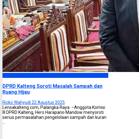
DPRD Kalimantan Tengah
DPRD Kalteng Soroti Masalah Sampah dan
Ruang Hijau
Ricko Wahyudi
22 Agustus 2025
Lensakalteng.com, Palangka Raya –Anggota Komisi
III DPRD Kalteng, Hero Harapano Mandow menyoroti
serius permasalahan pengelolaan sampah dan kuran
...