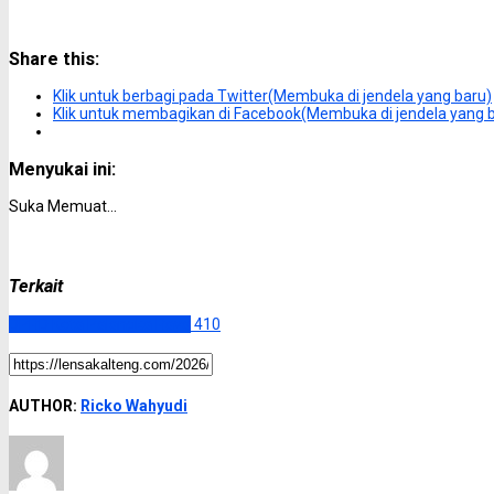
Share this:
Klik untuk berbagi pada Twitter(Membuka di jendela yang baru)
Klik untuk membagikan di Facebook(Membuka di jendela yang 
Menyukai ini:
Suka
Memuat...
Terkait
DPRD Kota Palangka Raya
410
AUTHOR:
Ricko Wahyudi