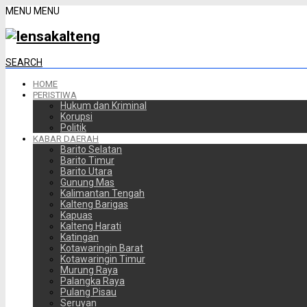
MENU
MENU
SEARCH
HOME
PERISTIWA
Hukum dan Kriminal
Korupsi
Politik
KABAR DAERAH
Barito Selatan
Barito Timur
Barito Utara
Gunung Mas
Kalimantan Tengah
Kalteng Barigas
Kapuas
Kalteng Harati
Katingan
Kotawaringin Barat
Kotawaringin Timur
Murung Raya
Palangka Raya
Pulang Pisau
Seruyan