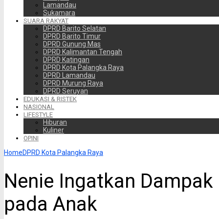
Lamandau
Sukamara
SUARA RAKYAT
DPRD Barito Selatan
DPRD Barito Timur
DPRD Gunung Mas
DPRD Kalimantan Tengah
DPRD Katingan
DPRD Kota Palangka Raya
DPRD Lamandau
DPRD Murung Raya
DPRD Seruyan
EDUKASI & RISTEK
NASIONAL
LIFESTYLE
Hiburan
Kuliner
OPINI
Home
DPRD Kota Palangka Raya
Nenie Ingatkan Dampak
pada Anak