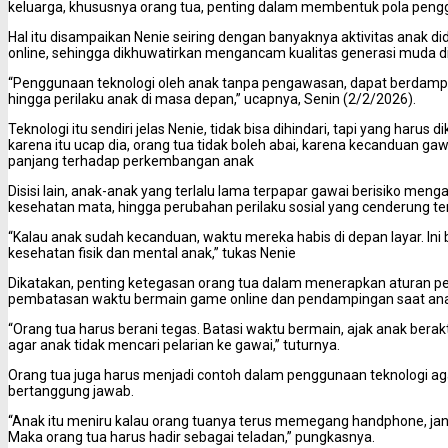
keluarga, khususnya orang tua, penting dalam membentuk pola penggu
Hal itu disampaikan Nenie seiring dengan banyaknya aktivitas anak 
online, sehingga dikhuwatirkan mengancam kualitas generasi muda d
“Penggunaan teknologi oleh anak tanpa pengawasan, dapat berdampa
hingga perilaku anak di masa depan,” ucapnya, Senin (2/2/2026).
Teknologi itu sendiri jelas Nenie, tidak bisa dihindari, tapi yang haru
karena itu ucap dia, orang tua tidak boleh abai, karena kecanduan g
panjang terhadap perkembangan anak
Disisi lain, anak-anak yang terlalu lama terpapar gawai berisiko men
kesehatan mata, hingga perubahan perilaku sosial yang cenderung te
“Kalau anak sudah kecanduan, waktu mereka habis di depan layar. Ini b
kesehatan fisik dan mental anak,” tukas Nenie
Dikatakan, penting ketegasan orang tua dalam menerapkan aturan 
pembatasan waktu bermain game online dan pendampingan saat ana
“Orang tua harus berani tegas. Batasi waktu bermain, ajak anak berakt
agar anak tidak mencari pelarian ke gawai,” tuturnya.
Orang tua juga harus menjadi contoh dalam penggunaan teknologi aga
bertanggung jawab.
“Anak itu meniru kalau orang tuanya terus memegang handphone, ja
Maka orang tua harus hadir sebagai teladan,” pungkasnya.