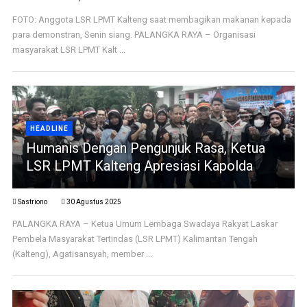
FOTO: Anggota LSR LPMT Kalteng saat membagikan makanan kepada
para demonstran, Senin siang. PALANGKA RAYA – Organisasi
masyarakat LSR LPMT Kalt ...
HEADLINE
Humanis Dengan Pengunjuk Rasa, Ketua
LSR LPMT Kalteng Apresiasi Kapolda
Sastriono
30 Agustus 2025
PALANGKA RAYA – Ketua Umum Lembaga Swadaya Rakyat Laskar
Pembela Masyarakat Tertindas (LSR LPMT) Kalimantan Tengah
(Kalteng), Agatisansyah, member ...