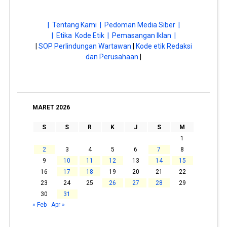
| Tentang Kami |
Pedoman Media Siber |
| Etika Kode Etik |
Pemasangan Iklan |
|
SOP Perlindungan Wartawan
|
Kode etik Redaksi
dan Perusahaan
|
MARET 2026
S
S
R
K
J
S
M
1
2
3
4
5
6
7
8
9
10
11
12
13
14
15
16
17
18
19
20
21
22
23
24
25
26
27
28
29
30
31
« Feb
Apr »