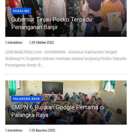
HEADLINE
Gubernur Tinjau Posko Terpadu
Penanganan Banjir
maradona -
29 Oktober 2022
LENSAKALTENG.com - SUKAMARA - Gubernur Kalimantan Tengah
(Kalteng) H. Sugianto Sabran meninjau secara langsung Posko Terpadu
Penanganan Banjir di ...
PALANGKA RAYA
SMPN 6 Rujukan Google Pertama di
Palangka Raya
maradona -
25 Agustus 2025