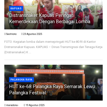
KAPUAS
Distransnaker Kapuas Peringati
Kemerdekaan Dengan Berbagai Lomba
Sastriono
23 Agustus 2025
FOTO: Kegiatan lomba dalam memepringati HUT ke-80 RI di Kantor
Distransnaker Kapuas. KAPUAS – Dinas Transmigrasi dan Tenaga Kerja
(Distransnaker) K ...
PALANGKA RAYA
HUT ke-68 Palangka Raya Semarak Lewu
Palangka Festival
maradona -
19 Agustus 2025